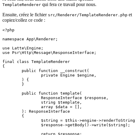
qui fera ce travail pour nous.
TemplateRenderer
Ensuite, créez le fichier
et
src/Renderer/TemplateRenderer.php
copiez/collez ce code :
<?php

namespace App\Renderer;

use Latte\Engine;

use Psr\Http\Message\ResponseInterface;

final class TemplateRenderer

{

	public function __construct(

		private Engine $engine,

	) {

	}

	public function template(

		ResponseInterface $response,

		string $template,

		array $data = [],

	): ResponseInterface

	{

		$string = $this->engine->renderToString($template, $data);

		$response->getBody()->write($string);

		return $response;
