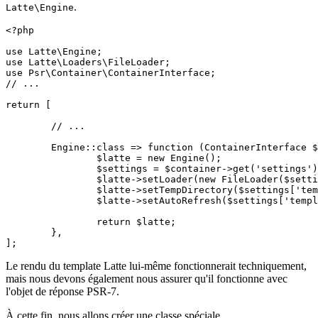
.
Latte\Engine
<?php

use Latte\Engine;

use Latte\Loaders\FileLoader;

use Psr\Container\ContainerInterface;

// ...

return [

	// ...

	Engine::class => function (ContainerInterface $container) {

		$latte = new Engine();

		$settings = $container->get('settings');

		$latte->setLoader(new FileLoader($settings['template']));

		$latte->setTempDirectory($settings['template_temp']);

		$latte->setAutoRefresh($settings['template_auto_refresh']);

		return $latte;

	},

Le rendu du template Latte lui-même fonctionnerait techniquement,
mais nous devons également nous assurer qu'il fonctionne avec
l'objet de réponse PSR-7.
À cette fin, nous allons créer une classe spéciale