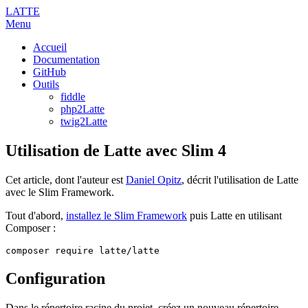
LATTE
Menu
Accueil
Documentation
GitHub
Outils
fiddle
php2Latte
twig2Latte
Utilisation de Latte avec Slim 4
Cet article, dont l'auteur est
Daniel Opitz
, décrit l'utilisation de Latte
avec le Slim Framework.
Tout d'abord,
installez le Slim Framework
puis Latte en utilisant
Composer :
Configuration
Dans le répertoire racine du projet, créez un nouveau répertoire