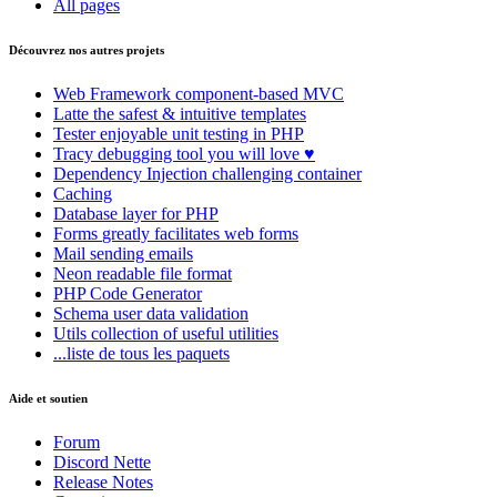
All pages
Découvrez nos autres projets
Web Framework
component-based MVC
Latte
the safest & intuitive templates
Tester
enjoyable unit testing in PHP
Tracy
debugging tool you will love ♥
Dependency Injection
challenging container
Caching
Database
layer for PHP
Forms
greatly facilitates web forms
Mail
sending emails
Neon
readable file format
PHP Code Generator
Schema
user data validation
Utils
collection of useful utilities
...liste de tous les paquets
Aide et soutien
Forum
Discord Nette
Release Notes