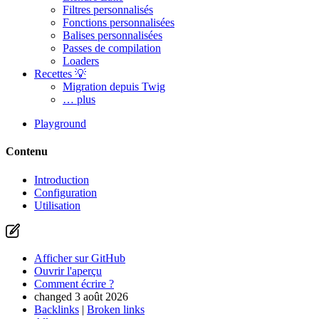
Filtres personnalisés
Fonctions personnalisées
Balises personnalisées
Passes de compilation
Loaders
Recettes 💡
Migration depuis Twig
… plus
Playground
Contenu
Introduction
Configuration
Utilisation
Afficher sur GitHub
Ouvrir l'aperçu
Comment écrire ?
changed 3 août 2026
Backlinks
|
Broken links