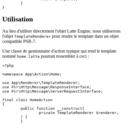
	}

Utilisation
Au lieu d'utiliser directement l'objet Latte Engine, nous utiliserons
l'objet
pour rendre le template dans un objet
TemplateRenderer
compatible PSR-7.
Une classe de gestionnaire d'action typique qui rend le template
nommé
pourrait ressembler à ceci :
home.latte
<?php

namespace App\Action\Home;

use App\Renderer\TemplateRenderer;

use Psr\Http\Message\ResponseInterface;

use Psr\Http\Message\ServerRequestInterface;

final class HomeAction

{

	public function __construct(

		private TemplateRenderer $renderer,

	) {

	}
