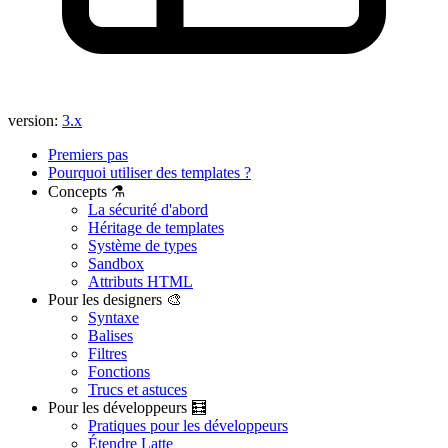
version:
3.x
Premiers pas
Pourquoi utiliser des templates ?
Concepts ⚗️
La sécurité d'abord
Héritage de templates
Système de types
Sandbox
Vous avez trouvé un problème sur cette page ?
Attributs HTML
Pour les designers 🎨
Afficher sur GitHub
(puis appuyez sur E pour modifier)
Syntaxe
Ouvrir l'aperçu
Balises
Signaler un problème avec cette page sur GitHub
Filtres
Fonctions
Trucs et astuces
Pour les développeurs 🧮
Pratiques pour les développeurs
Étendre Latte