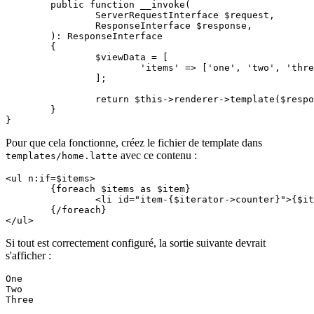
	public function __invoke(

		ServerRequestInterface $request,

		ResponseInterface $response,

	): ResponseInterface

	{

		$viewData = [

			'items' => ['one', 'two', 'three'],

		];

		return $this->renderer->template($response, 'home.latte', $viewData);

	}

Pour que cela fonctionne, créez le fichier de template dans
avec ce contenu :
templates/home.latte
<ul n:if=$items>

	{foreach $items as $item}

		<li id="item-{$iterator->counter}">{$item|capitalize}</li>

	{/foreach}

Si tout est correctement configuré, la sortie suivante devrait
s'afficher :
One

Two
