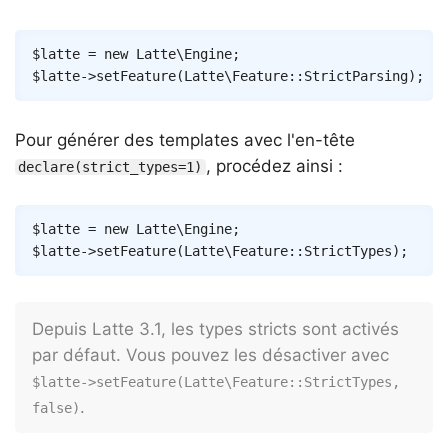
Copy
$latte
=
new
Latte
\
Engine
;
$latte
->
setFeature
(
Latte
\
Feature
::
StrictParsing
)
;
Pour générer des templates avec l'en-tête
, procédez ainsi :
declare(strict_types=1)
Copy
$latte
=
new
Latte
\
Engine
;
$latte
->
setFeature
(
Latte
\
Feature
::
StrictTypes
)
;
Depuis Latte 3.1, les types stricts sont activés
par défaut. Vous pouvez les désactiver avec
$latte->setFeature(Latte\Feature::StrictTypes, 
.
false)