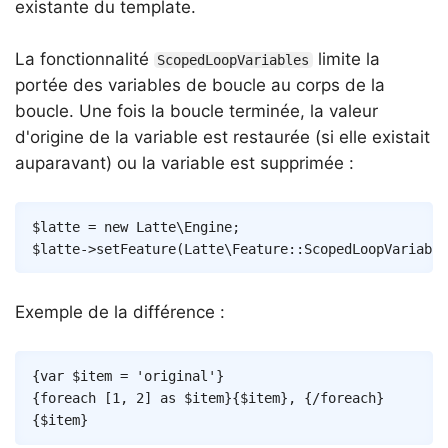
existante du template.
La fonctionnalité
limite la
ScopedLoopVariables
portée des variables de boucle au corps de la
boucle. Une fois la boucle terminée, la valeur
d'origine de la variable est restaurée (si elle existait
auparavant) ou la variable est supprimée :
Copy
$latte
=
new
Latte
\
Engine
;
$latte
->
setFeature
(
Latte
\
Feature
::
ScopedLoopVariable
Exemple de la différence :
Copy
{
var
$item
=
'original'
}
{
foreach
[
1
,
2
]
as
$item
}
{
$item
}
, 
{/
foreach
}
{
$item
}