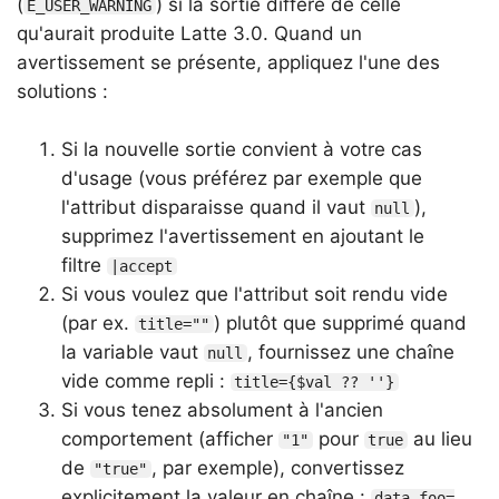
(
) si la sortie diffère de celle
E_USER_WARNING
qu'aurait produite Latte 3.0. Quand un
avertissement se présente, appliquez l'une des
solutions :
Si la nouvelle sortie convient à votre cas
d'usage (vous préférez par exemple que
l'attribut disparaisse quand il vaut
),
null
supprimez l'avertissement en ajoutant le
filtre
|accept
Si vous voulez que l'attribut soit rendu vide
(par ex.
) plutôt que supprimé quand
title=""
la variable vaut
, fournissez une chaîne
null
vide comme repli :
title={$val ?? ''}
Si vous tenez absolument à l'ancien
comportement (afficher
pour
au lieu
"1"
true
de
, par exemple), convertissez
"true"
explicitement la valeur en chaîne :
data-foo=