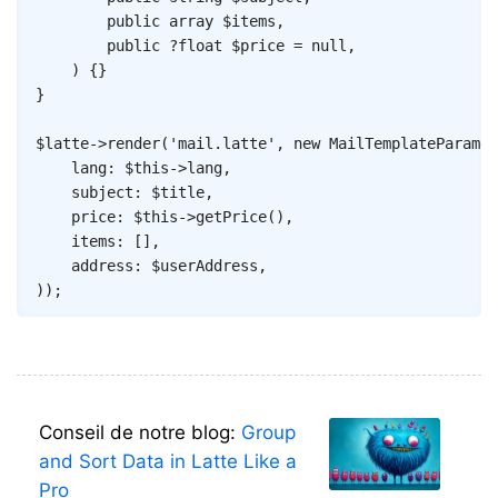
public
array
$items
,
public
?
float
$price
=
null
,
)
{
}
}
$latte
->
render
(
'mail.latte'
,
new
MailTemplateParamet
lang
:
$this
->
lang
,
subject
:
$title
,
price
:
$this
->
getPrice
(
)
,
items
:
[
]
,
address
:
$userAddress
,
)
)
;
Conseil de notre blog:
Group
and Sort Data in Latte Like a
Pro