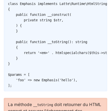
Copy
class
Emphasis
implements
Latte
\
Runtime
\
HtmlStringab
{
public
function
__construct
(
private
string
$str
,
)
{
}
public
function
__toString
(
)
:
string
{
return
'<em>'
.
htmlspecialchars
(
$this
->
str
)
}
}
$params
=
[
'foo'
=>
new
Emphasis
(
'hello'
)
,
]
;
La méthode
doit retourner du HTML
__toString
correct et assurer l'échappement des