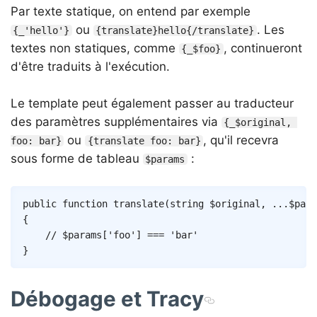
Par texte statique, on entend par exemple
ou
. Les
{_'hello'}
{translate}hello{/translate}
textes non statiques, comme
, continueront
{_$foo}
d'être traduits à l'exécution.
Le template peut également passer au traducteur
des paramètres supplémentaires via
{_$original, 
ou
, qu'il recevra
foo: bar}
{translate foo: bar}
sous forme de tableau
:
$params
Copy
public
function
translate
(
string
$original
,
...
$para
{
// $params['foo'] === 'bar'
}
Débogage et Tracy