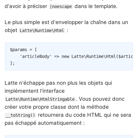
d'avoir à préciser
dans le template.
|noescape
Le plus simple est d'envelopper la chaîne dans un
objet
:
Latte\Runtime\Html
Copy
$params
=
[
'articleBody'
=>
new
Latte
\
Runtime
\
Html
(
$article
]
;
Latte n'échappe pas non plus les objets qui
implémentent l'interface
. Vous pouvez donc
Latte\Runtime\HtmlStringable
créer votre propre classe dont la méthode
retournera du code HTML qui ne sera
__toString()
pas échappé automatiquement :