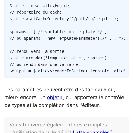
Copy
$latte
=
new
Latte
\
Engine
;
// répertoire du cache
$latte
->
setCacheDirectory
(
'/path/to/tempdir'
)
;
$params
=
[
/* variables du template */
]
;
// ou $params = new TemplateParameters(/* ... */);
// rendu vers la sortie
$latte
->
render
(
'template.latte'
,
$params
)
;
// ou rendu dans une variable
$output
=
$latte
->
renderToString
(
'template.latte'
,
$
Les paramètres peuvent être des tableaux ou,
mieux encore, un
objet
, qui apportera le contrôle
de types et la complétion dans l'éditeur.
Vous trouverez également des exemples
d'utilisation dans le dépôt
Latte examples
.