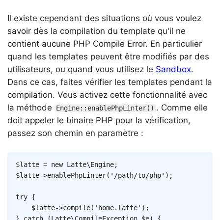
Il existe cependant des situations où vous voulez
savoir dès la compilation du template qu'il ne
contient aucune PHP Compile Error. En particulier
quand les templates peuvent être modifiés par des
utilisateurs, ou quand vous utilisez le
Sandbox
.
Dans ce cas, faites vérifier les templates pendant la
compilation. Vous activez cette fonctionnalité avec
la méthode
. Comme elle
Engine::enablePhpLinter()
doit appeler le binaire PHP pour la vérification,
passez son chemin en paramètre :
Copy
$latte
=
new
Latte
\
Engine
;
$latte
->
enablePhpLinter
(
'/path/to/php'
)
;
try
{
$latte
->
compile
(
'home.latte'
)
;
}
catch
(
Latte
\
CompileException
$e
)
{