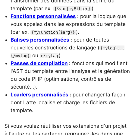
transformer des données dans la sortie du
template (par ex.
).
{$var|myFilter}
Fonctions personnalisées
:
pour la logique que
vous appelez dans les expressions du template
(par ex.
).
{myFunction($arg)}
Balises personnalisées
:
pour de toutes
nouvelles constructions de langage (
{mytag}...
ou
).
{/mytag}
n:mytag
Passes de compilation
:
fonctions qui modifient
l'AST du template entre l'analyse et la génération
du code PHP (optimisations, contrôles de
sécurité…).
Loaders personnalisés
:
pour changer la façon
dont Latte localise et charge les fichiers de
template.
Si vous voulez réutiliser vos extensions d'un projet
à l'autre ou les partager, regroupez-les dans une