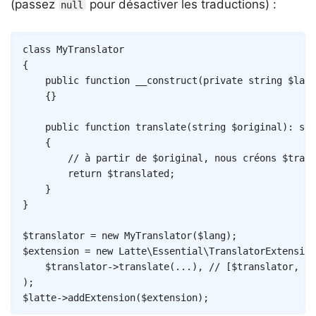
(passez
pour désactiver les traductions) :
null
Copy
class
MyTranslator
{
public
function
__construct
(
private
string
$lang
{
}
public
function
translate
(
string
$original
)
:
str
{
// à partir de $original, nous créons $trans
return
$translated
;
}
}
$translator
=
new
MyTranslator
(
$lang
)
;
$extension
=
new
Latte
\
Essential
\
TranslatorExtension
$translator
->
translate
(
...
)
,
// [$translator, 't
)
;
$latte
->
addExtension
(
$extension
)
;