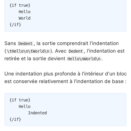
Copy
{
if
true
}
	Hello

{/
if
}
Sans
, la sortie comprendrait l'indentation
Dedent
(
). Avec
, l'indentation est
\tHello\n\tWorld\n
Dedent
retirée et la sortie devient
.
Hello\nWorld\n
Une indentation plus profonde à l'intérieur d'un bloc
est conservée relativement à l'indentation de base :
Copy
{
if
true
}
	Hello

{/
if
}