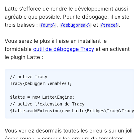
Latte s'efforce de rendre le développement aussi
agréable que possible. Pour le débogage, il existe
trois balises :
,
et
.
{dump}
{debugbreak}
{trace}
Vous serez le plus à l'aise en installant le
formidable
outil de débogage Tracy
et en activant
le plugin Latte :
Copy
// active Tracy
Tracy
\
Debugger
::
enable
(
)
;
$latte
=
new
Latte
\
Engine
;
// active l'extension de Tracy
$latte
->
addExtension
(
new
Latte
\
Bridges
\
Tracy
\
TracyEx
Vous verrez désormais toutes les erreurs sur un joli
écran rouge, y compris les erreurs de templates