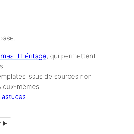
 base.
mes d'héritage
, qui permettent
s
templates issus de sources non
urs eux-mêmes
t astuces
? ►