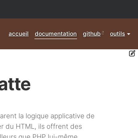
accueil
documentation
github
outils
atte
arent la logique applicative de
er du HTML, ils offrent des
illeurs que PHP lui-même.