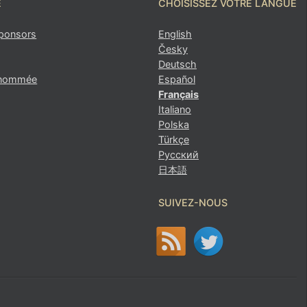
É
CHOISISSEZ VOTRE LANGUE
sponsors
English
Česky
 ?
Deutsch
renommée
Español
er)
Français
Italiano
Polska
Türkçe
Русский
日本語
SUIVEZ-NOUS