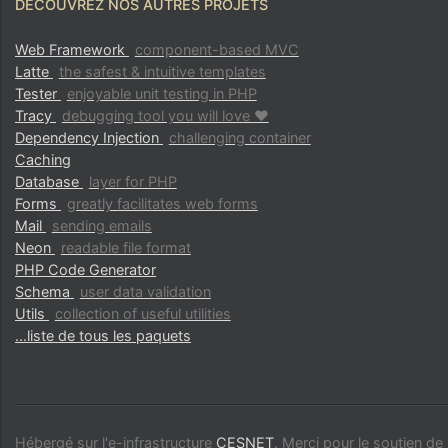
DÉCOUVREZ NOS AUTRES PROJETS
Web Framework
component-based MVC
Latte
the safest & intuitive templates
Tester
enjoyable unit testing in PHP
Tracy
debugging tool you will love ♥
Dependency Injection
challenging container
Caching
Database
layer for PHP
Forms
greatly facilitates web forms
Mail
sending emails
Neon
readable file format
PHP Code Generator
Schema
user data validation
Utils
collection of useful utilities
...liste de tous les paquets
Hébergé sur l'e-infrastructure
CESNET
. Merci pour le soutien d