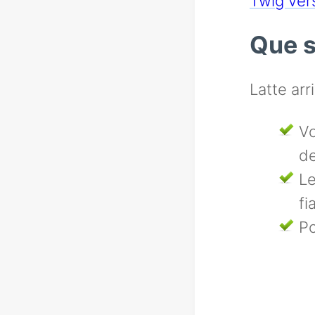
Twig ver
Que sa
Latte arr
Vo
de
Le
fi
Po