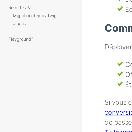
Recettes 💡
Éc
Migration depuis Twig
… plus
Comme
Playground
Déployer
C
Of
Ét
Si vous c
conversi
de passe