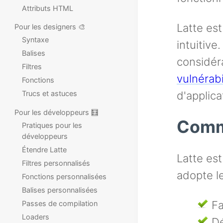
Attributs HTML
Latte est
Pour les designers 🎨
Syntaxe
intuitive
Balises
considéra
Filtres
vulnérabi
Fonctions
d'applica
Trucs et astuces
Pour les développeurs 🧮
Comme
Pratiques pour les
développeurs
Étendre Latte
Latte es
Filtres personnalisés
adopte l
Fonctions personnalisées
Balises personnalisées
Fa
Passes de compilation
Loaders
Dé