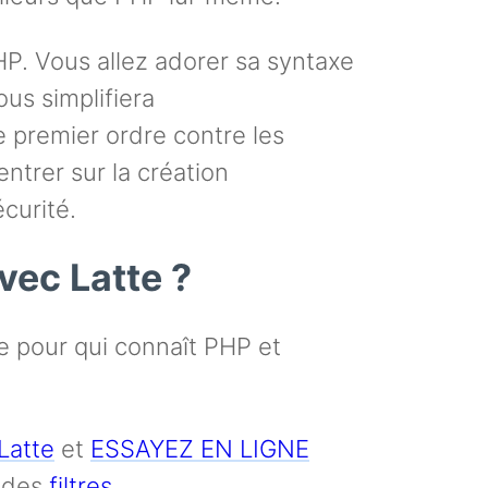
HP. Vous allez adorer sa syntaxe
ous simplifiera
de premier ordre contre les
trer sur la création
curité.
vec Latte ?
e pour qui connaît PHP et
Latte
et
ESSAYEZ EN LIGNE
 des
filtres