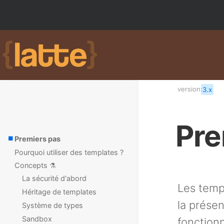
version:
3.x
Pre
Premiers pas
Pourquoi utiliser des templates ?
Concepts ⚗️
La sécurité d'abord
Les templ
Héritage de templates
la présen
Système de types
Sandbox
fonction