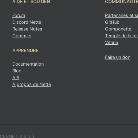
AIDE ET SOUTIEN
COMMUNAUT
Forum
Partenaires et 
Discord Nette
GitHub
Vous avez trouvé un problème sur cette page
Release Notes
Componette
Commits
Temple de la 
Afficher sur GitHub
(puis appuyez sur E pour modifi
Vitrine
Ouvrir l'aperçu
APPRENDRE
Signaler un problème avec cette page sur GitHub
Faire un don
Documentation
Blog
API
À propos de Nette
e CESNET, z.s.p.o.