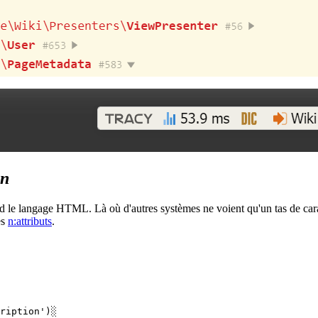
on
nd le langage HTML. Là où d'autres systèmes ne voient qu'un tas de car
es
n:attributs
.
ription')░
