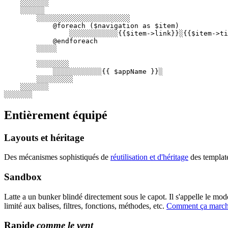
    ░░░░░░░

    ░░░░░░

        ░░░░░░░░░░░░░░░░░░░░░░░

            @foreach ($navigation as $item)

                ░░░░░░░░░░░░{{$item->link}}░{{$item->ti
            @endforeach

        ░░░░░

        ░░░░░░░░

            ░░░░░░░░░░░░{{ $appName }}░

        ░░░░░░░░░

    ░░░░░░░

Entièrement équipé
Layouts et héritage
Des mécanismes sophistiqués de
réutilisation et d'héritage
des template
Sandbox
Latte a un bunker blindé directement sous le capot. Il s'appelle le mo
limité aux balises, filtres, fonctions, méthodes, etc.
Comment ça march
Rapide
comme le vent