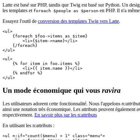
Latte est basé sur PHP, tandis que Twig est basé sur Python. Un desi
les templates et
en PHP. Il n'a même 
foreach $people as $person
Essayez l'outil de
conversion des templates Twig vers Latte
.
<ul>

    {foreach $foo->items as $item}

        <li>{$item->name}</li>

    {/foreach}

<ul>

    {% for item in foo.items %}

        <li>{{ item.name }}</li>

    {% endfor %}

Un mode économique qui vous
ravira
Les utilisateurs adorent cette fonctionnalité. Nous l'appelons
n:attribu
ainsi une notation très économique. Les attributs peuvent également av
respectivement.
En savoir plus sur les n:attributs
En utilisant les n:attributs :
<ul n:if="count($menu) > 1" class="menu">
