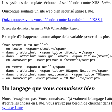
Les systèmes de templates échouent à se défendre contre XSS.
Latte 
Quiconque souhaite un site web bien sécurisé utilise Latte.
Quiz : pouvez-vous vous défendre contre la vulnérabilité XSS ?
Source des données : Acunetix Web Vulnerability Report
Exemple d'échappement automatique de la variable
dans plusie
$text
{var $text = "O'Neill"}

- en texte: <span>{$text}</span>

- dans l'attribut: <span title={$text}></span>

- dans l'attribut sans guillemets: <span title={$text}>
- en JavaScript: <script>var = {$text}</script>
- en texte: <span>O'Neill</span>

- dans l'attribut: <span title='O&apos;Neill'></span>

- dans l'attribut sans guillemets: <span title="O&apos;
- en JavaScript: <script>var = "O'Neill"</script>
Un langage que vous
connaissez bien
Nous n'exagérons pas. Vous connaissez déjà vraiment le langage Latte
d'écrire les choses en Latte. Vous n'avez pas besoin de chercher dans
syntaxe Latte