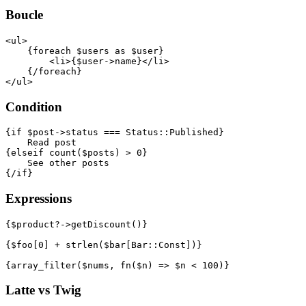
Boucle
<ul>

    {foreach $users as $user}

        <li>{$user->name}</li>

    {/foreach}

Condition
{if $post->status === Status::Published}

    Read post

{elseif count($posts) > 0}

    See other posts

Expressions
{$product?->getDiscount()}

{$foo[0] + strlen($bar[Bar::Const])}

Latte vs Twig