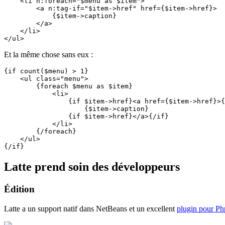
    <li n:foreach="$menu as $item">

        <a n:tag-if="$item->href" href={$item->href}>

            {$item->caption}

        </a>

    </li>

Et la même chose sans eux :
{if count($menu) > 1}

    <ul class="menu">

        {foreach $menu as $item}

            <li>

                {if $item->href}<a href={$item->href}>{
                    {$item->caption}

                {if $item->href}</a>{/if}

            </li>

        {/foreach}

    </ul>

Latte prend soin des développeurs
Édition
Latte a un support natif dans NetBeans et un excellent
plugin pour P