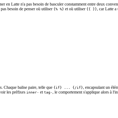
gner en Latte n'a pas besoin de basculer constamment entre deux convent
pas besoin de penser où utiliser
et où utiliser
, car Latte a
{% %}
{{ }}
ts
. Chaque balise paire, telle que
, encapsulant un élé
{if} ... {/if}
oir les préfixes
et
, le comportement s'applique alors à l'
inner-
tag-