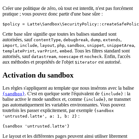
Créer une politique de zéro, où tout est interdit, n'est pas forcément
pratique ; vous pouvez donc partir d'une base sûre :
Cette base sûre signifie que toutes les balises standard sont
autorisées, sauf
,
,
,
,
contentType
debugbreak
dump
extends
,
,
,
,
,
,
,
import
include
layout
php
sandbox
snippet
snippetArea
,
,
. Tous les filtres standard sont
templatePrint
varPrint
embed
autorisés, sauf
,
et
. Enfin, l'accès
datastream
noescape
nocheck
aux méthodes et propriétés de l'objet
est autorisé.
$iterator
Activation du sandbox
Les règles s'appliquent au template que nous insérons avec la balise
. C'est en quelque sorte l'équivalent de
: la
{sandbox}
{include}
balise active le mode sandbox et, comme
, ne transmet
{include}
pas automatiquement les variables environnantes. Vous pouvez
toutefois les passer explicitement, par exemple
{sandbox
:
'untrusted.latte', a: 1, b: 2}
Le layout et les différentes pages peuvent ainsi utiliser librement