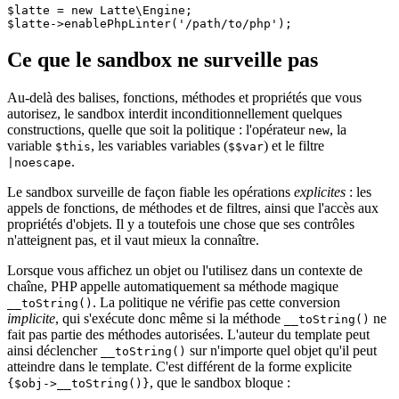
$latte = new Latte\Engine;

Ce que le sandbox ne surveille pas
Au-delà des balises, fonctions, méthodes et propriétés que vous
autorisez, le sandbox interdit inconditionnellement quelques
constructions, quelle que soit la politique : l'opérateur
, la
new
variable
, les variables variables (
) et le filtre
$this
$$var
.
|noescape
Le sandbox surveille de façon fiable les opérations
explicites
: les
appels de fonctions, de méthodes et de filtres, ainsi que l'accès aux
propriétés d'objets. Il y a toutefois une chose que ses contrôles
n'atteignent pas, et il vaut mieux la connaître.
Lorsque vous affichez un objet ou l'utilisez dans un contexte de
chaîne, PHP appelle automatiquement sa méthode magique
. La politique ne vérifie pas cette conversion
__toString()
implicite
, qui s'exécute donc même si la méthode
ne
__toString()
fait pas partie des méthodes autorisées. L'auteur du template peut
ainsi déclencher
sur n'importe quel objet qu'il peut
__toString()
atteindre dans le template. C'est différent de la forme explicite
, que le sandbox bloque :
{$obj->__toString()}