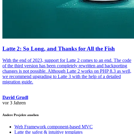
Latte 2: So Long, and Thanks for All the Fish
With the end of 2023, support for Latte 2 comes to an end. The code
of the third version has been completely rewritten and backporting
changes is not possible. Although Latte 2 works on PHP 8.3 as well,
we recommend upgrading to Latte 3 with the help of a detailed
migration guide.
David Grudl
vor 3 Jahren
Andere Projekte ansehen
Web Framework
component-based MVC
Latte
the safest & intuitive templates