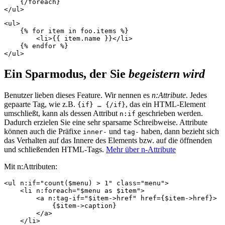
    {/foreach}

<ul>

    {% for item in foo.items %}

        <li>{{ item.name }}</li>

    {% endfor %}

Ein Sparmodus, der Sie
begeistern wird
Benutzer lieben dieses Feature. Wir nennen es
n:Attribute
. Jedes
gepaarte Tag, wie z.B.
, das ein HTML-Element
{if} … {/if}
umschließt, kann als dessen Attribut
geschrieben werden.
n:if
Dadurch erzielen Sie eine sehr sparsame Schreibweise. Attribute
können auch die Präfixe
und
haben, dann bezieht sich
inner-
tag-
das Verhalten auf das Innere des Elements bzw. auf die öffnenden
und schließenden HTML-Tags.
Mehr über n-Attribute
Mit n:Attributen:
<ul n:if="count($menu) > 1" class="menu">

    <li n:foreach="$menu as $item">

        <a n:tag-if="$item->href" href={$item->href}>

            {$item->caption}

        </a>

    </li>
