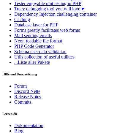
Tester
enjoyable unit testing in PHP
Tracy
debugging tool you will love ♥
Dependency Injection
challenging container
Caching
Database
layer for PHP
Forms
greatly facilitates web forms
Mail
sending emails
Neon
readable file format
PHP Code Generator
Schema
user data validation
Utils
collection of useful utilities
...Liste aller Pakete
Hilfe und Unterstützung
Forum
Discord Nette
Release Notes
Commits
Lernen Sie
Dokumentation
Blog