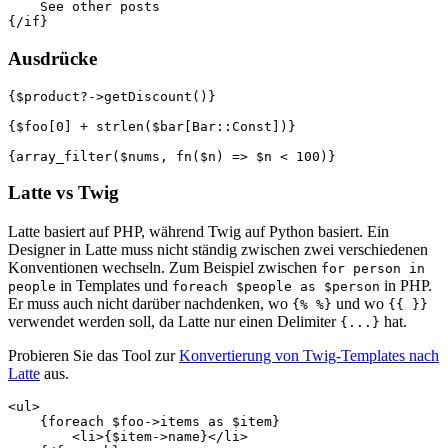
    See other posts

Ausdrücke
{$product?->getDiscount()}

{$foo[0] + strlen($bar[Bar::Const])}

Latte vs Twig
Latte basiert auf PHP, während Twig auf Python basiert. Ein
Designer in Latte muss nicht ständig zwischen zwei verschiedenen
Konventionen wechseln. Zum Beispiel zwischen
for person in
in Templates und
in PHP.
people
foreach $people as $person
Er muss auch nicht darüber nachdenken, wo
und wo
{% %}
{{ }}
verwendet werden soll, da Latte nur einen Delimiter
hat.
{...}
Probieren Sie das Tool zur
Konvertierung von Twig-Templates nach
Latte
aus.
<ul>

    {foreach $foo->items as $item}

        <li>{$item->name}</li>
