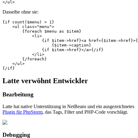
Dasselbe ohne sie:
{if count($menu) > 1}

    <ul class="menu">

        {foreach $menu as $item}

            <li>

                {if $item->href}<a href={$item->href}>{
                    {$item->caption}

                {if $item->href}</a>{/if}

            </li>

        {/foreach}

    </ul>

Latte verwöhnt Entwickler
Bearbeitung
Latte hat native Unterstützung in NetBeans und ein ausgezeichnetes
Plugin für PhpStorm
, das Tags, Filter und PHP-Code vorschlägt.
Debugging