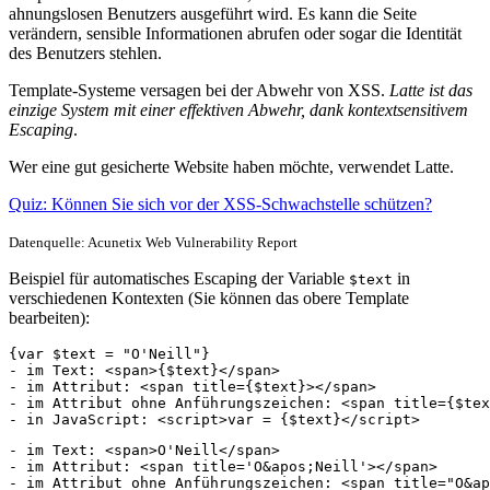
ahnungslosen Benutzers ausgeführt wird. Es kann die Seite
verändern, sensible Informationen abrufen oder sogar die Identität
des Benutzers stehlen.
Template-Systeme versagen bei der Abwehr von XSS.
Latte ist das
einzige System mit einer effektiven Abwehr, dank kontextsensitivem
Escaping
.
Wer eine gut gesicherte Website haben möchte, verwendet Latte.
Quiz: Können Sie sich vor der XSS-Schwachstelle schützen?
Datenquelle: Acunetix Web Vulnerability Report
Beispiel für automatisches Escaping der Variable
in
$text
verschiedenen Kontexten (Sie können das obere Template
bearbeiten):
{var $text = "O'Neill"}

- im Text: <span>{$text}</span>

- im Attribut: <span title={$text}></span>

- im Attribut ohne Anführungszeichen: <span title={$tex
- in JavaScript: <script>var = {$text}</script>
- im Text: <span>O'Neill</span>

- im Attribut: <span title='O&apos;Neill'></span>

- im Attribut ohne Anführungszeichen: <span title="O&ap