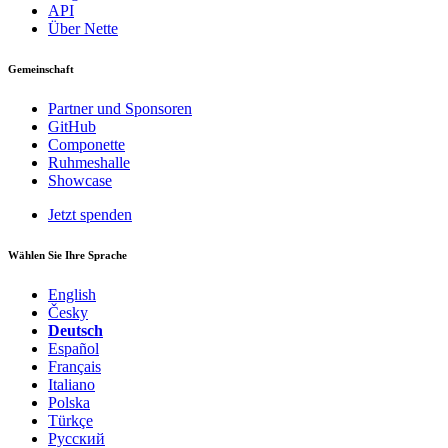
API
Über Nette
Gemeinschaft
Partner und Sponsoren
GitHub
Componette
Ruhmeshalle
Showcase
Jetzt spenden
Wählen Sie Ihre Sprache
English
Česky
Deutsch
Español
Français
Italiano
Polska
Türkçe
Русский