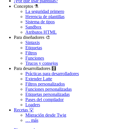
¿Por qué usar plantillas?
Conceptos ⚗️
La seguridad primero
Herencia de plantillas
Sistema de tipos
Sandbox
Atributos HTML
Para diseñadores 🎨
Sintaxis
Etiquetas
Filtros
Funciones
Trucos y consejos
Para desarrolladores 🧮
Prácticas para desarrolladores
Extender Latte
Filtros personalizados
Funciones personalizadas
Etiquetas personalizadas
Pases del compilador
Loaders
Recetas 💡
Migración desde Twig
… más