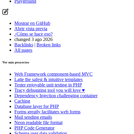
Playground
Mostrar en GitHub
Abrir vista previa
¿Cómo se hace eso?
changed 3 ago 2026
Backlinks
|
Broken links
All pages
Ver más proyectos
Web Framework
component-based MVC
Latte
the safest & intuitive templates
Tester
enjoyable unit testing in PHP
Tracy
debugging tool you will love ♥
Dependency Injection
challenging container
Caching
Database
layer for PHP
Forms
greatly facilitates web forms
Mail
sending emails
Neon
readable file format
PHP Code Generator
Schema
user data validation