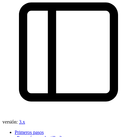
¿Ha encontrado algún problema en esta página?
Mostrar en GitHub
(luego pulse E para editar)
Abrir vista previa
Informar de un problema con esta página en GitHub
versión:
3.x
Primeros pasos