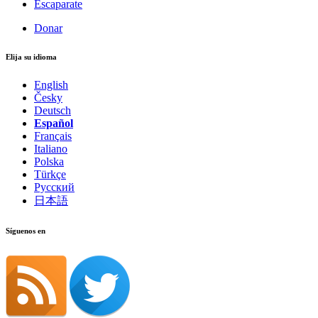
Escaparate
Donar
Elija su idioma
English
Česky
Deutsch
Español
Français
Italiano
Polska
Türkçe
Русский
日本語
Síguenos en