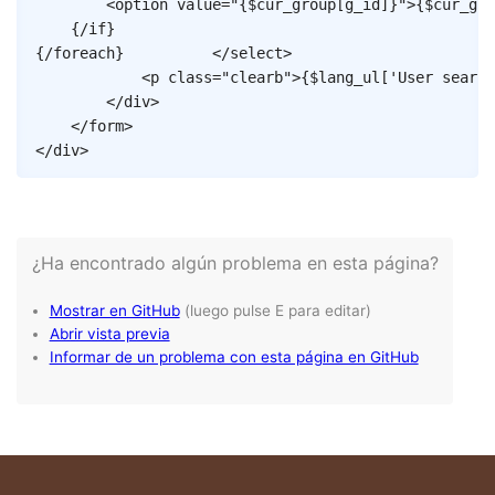
<
option
value
=
"
{
$cur_group
[
g_id
]
}
"
>
{
$cur_gro
{/
if
}
{/
foreach
}
</
select
>
<
p
class
=
"
clearb
"
>
{
$lang_ul
[
'User search
</
div
>
</
form
>
</
div
>