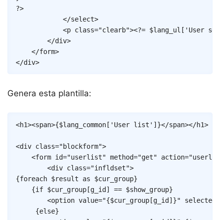
?>
</
select
>
<
p
class
=
"
clearb
"
>
<?=
$lang_ul
[
'User sea
</
div
>
</
form
>
</
div
>
Genera esta plantilla:
Copy
<
h1
>
<
span
>
{
$lang_common
[
'User list'
]
}
</
span
>
</
h1
>
<
div
class
=
"
blockform
"
>
<
form
id
=
"
userlist
"
method
=
"
get
"
action
=
"
userlis
<
div
class
=
"
infldset
"
>
{
foreach
$result
as
$cur_group
}
{
if
$cur_group
[
g_id
]
==
$show_group
}
<
option
value
=
"
{
$cur_group
[
g_id
]
}
"
selected
=
{
else
}