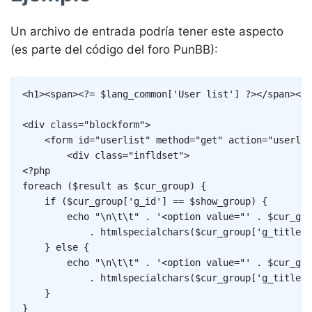
Un archivo de entrada podría tener este aspecto
(es parte del código del foro PunBB):
Copy
<
h1
>
<
span
>
<?=
$lang_common
[
'User list'
]
?>
</
span
>
</
h
<
div
class
=
"
blockform
"
>
<
form
id
=
"
userlist
"
method
=
"
get
"
action
=
"
userlis
<
div
class
=
"
infldset
"
>
<?php
foreach
(
$result
as
$cur_group
)
{
if
(
$cur_group
[
'g_id'
]
==
$show_group
)
{
echo
"\n\t\t"
.
'<option value="'
.
$cur_gro
.
htmlspecialchars
(
$cur_group
[
'g_title'
]
}
else
{
echo
"\n\t\t"
.
'<option value="'
.
$cur_gro
.
htmlspecialchars
(
$cur_group
[
'g_title'
]
}
}