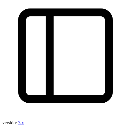
versión:
3.x