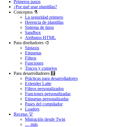
Primeros pasos
¿Por qué usar plantillas?
Conceptos ⚗️
La seguridad primero
Herencia de plantillas
Sistema de tipos
Sandbox
Atributos HTML
Para diseñadores 🎨
Sintaxis
Etiquetas
Filtros
Funciones
Trucos y consejos
Para desarrolladores 🧮
Prácticas para desarrolladores
Extender Latte
Filtros personalizados
Funciones personalizadas
Etiquetas personalizadas
Pases del compilador
Loaders
Recetas 💡
Migración desde Twig
¿Ha encontrado algún problema en esta página?
… más