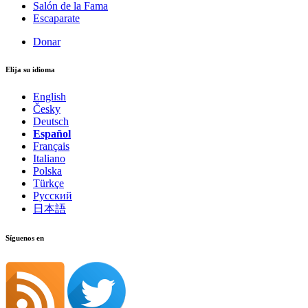
Salón de la Fama
Escaparate
Donar
Elija su idioma
English
Česky
Deutsch
Español
Français
Italiano
Polska
Türkçe
Русский
日本語
Síguenos en