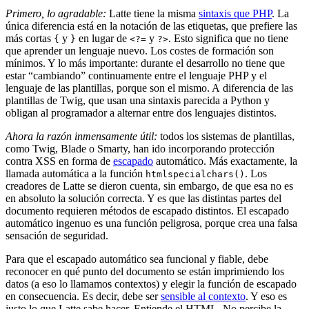
Primero, lo agradable:
Latte tiene la misma
sintaxis que PHP
. La
única diferencia está en la notación de las etiquetas, que prefiere las
más cortas
y
en lugar de
y
. Esto significa que no tiene
{
}
<?=
?>
que aprender un lenguaje nuevo. Los costes de formación son
mínimos. Y lo más importante: durante el desarrollo no tiene que
estar “cambiando” continuamente entre el lenguaje PHP y el
lenguaje de las plantillas, porque son el mismo. A diferencia de las
plantillas de Twig, que usan una sintaxis parecida a Python y
obligan al programador a alternar entre dos lenguajes distintos.
Ahora la razón inmensamente útil:
todos los sistemas de plantillas,
como Twig, Blade o Smarty, han ido incorporando protección
contra XSS en forma de
escapado
automático. Más exactamente, la
llamada automática a la función
. Los
htmlspecialchars()
creadores de Latte se dieron cuenta, sin embargo, de que esa no es
en absoluto la solución correcta. Y es que las distintas partes del
documento requieren métodos de escapado distintos. El escapado
automático ingenuo es una función peligrosa, porque crea una falsa
sensación de seguridad.
Para que el escapado automático sea funcional y fiable, debe
reconocer en qué punto del documento se están imprimiendo los
datos (a eso lo llamamos contextos) y elegir la función de escapado
en consecuencia. Es decir, debe ser
sensible al contexto
. Y eso es
justo lo que Latte sabe hacer. Entiende el HTML. No percibe la