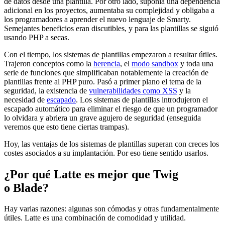
de datos desde una plantilla. Por otro lado, suponía una dependencia
adicional en los proyectos, aumentaba su complejidad y obligaba a
los programadores a aprender el nuevo lenguaje de Smarty.
Semejantes beneficios eran discutibles, y para las plantillas se siguió
usando PHP a secas.
Con el tiempo, los sistemas de plantillas empezaron a resultar útiles.
Trajeron conceptos como la
herencia
, el
modo sandbox
y toda una
serie de funciones que simplificaban notablemente la creación de
plantillas frente al PHP puro. Pasó a primer plano el tema de la
seguridad, la existencia de
vulnerabilidades como XSS
y la
necesidad de
escapado
. Los sistemas de plantillas introdujeron el
escapado automático para eliminar el riesgo de que un programador
lo olvidara y abriera un grave agujero de seguridad (enseguida
veremos que esto tiene ciertas trampas).
Hoy, las ventajas de los sistemas de plantillas superan con creces los
costes asociados a su implantación. Por eso tiene sentido usarlos.
¿Por qué Latte es mejor que Twig
o Blade?
Hay varias razones: algunas son cómodas y otras fundamentalmente
útiles. Latte es una combinación de comodidad y utilidad.