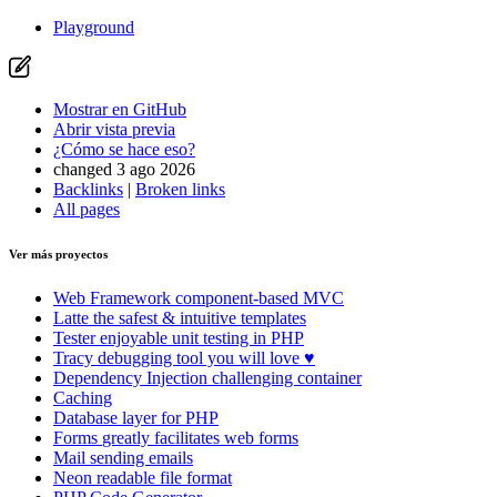
Mostrar en GitHub
(luego pulse E para editar)
Playground
Abrir vista previa
Informar de un problema con esta página en GitHub
Mostrar en GitHub
Abrir vista previa
¿Cómo se hace eso?
changed 3 ago 2026
Backlinks
|
Broken links
All pages
Ver más proyectos
Web Framework
component-based MVC
Latte
the safest & intuitive templates
Tester
enjoyable unit testing in PHP
Tracy
debugging tool you will love ♥
Dependency Injection
challenging container
Caching
Database
layer for PHP
Forms
greatly facilitates web forms
Mail
sending emails
Neon
readable file format