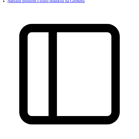
Našli jste na této stránce problém?
Ukaž na GitHubu
(poté stiskni E pro editaci)
Otevři náhled
Nahlásit problém s touto stránkou na GitHubu