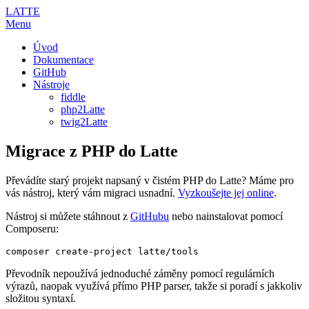
LATTE
Menu
Úvod
Dokumentace
GitHub
Nástroje
fiddle
php2Latte
twig2Latte
Migrace z PHP do Latte
Převádíte starý projekt napsaný v čistém PHP do Latte? Máme pro
vás nástroj, který vám migraci usnadní.
Vyzkoušejte jej online
.
Nástroj si můžete stáhnout z
GitHubu
nebo nainstalovat pomocí
Composeru:
Převodník nepoužívá jednoduché záměny pomocí regulárních
výrazů, naopak využívá přímo PHP parser, takže si poradí s jakkoliv
složitou syntaxí.