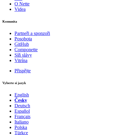
O Nette
Videa
Komunita
Partneři a sponzoři
Posobota
GitHub
Componette
Síň slávy
Vitrína
Přispějte
Vyberte si jazyk
English
Česky
Deutsch
Español
Français
Italiano
Polska
Türkçe