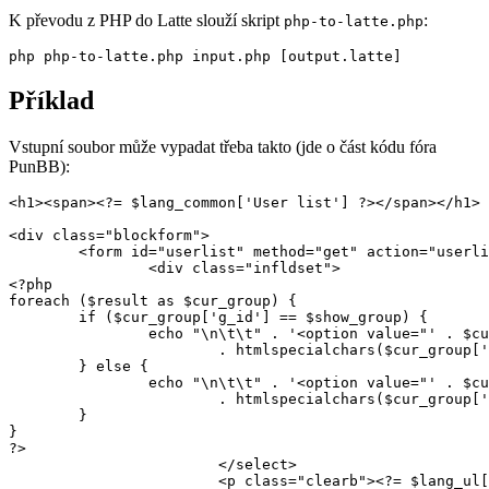
K převodu z PHP do Latte slouží skript
:
php-to-latte.php
Příklad
Vstupní soubor může vypadat třeba takto (jde o část kódu fóra
PunBB):
<h1><span><?= $lang_common['User list'] ?></span></h1>

<div class="blockform">

	<form id="userlist" method="get" action="userlist.php">

		<div class="infldset">

<?php

foreach ($result as $cur_group) {

	if ($cur_group['g_id'] == $show_group) {

		echo "\n\t\t" . '<option value="' . $cur_group['g_id'] . '" selected="selected">'

			. htmlspecialchars($cur_group['g_title']) . '</option>';

	} else {

		echo "\n\t\t" . '<option value="' . $cur_group['g_id'] . '">'

			. htmlspecialchars($cur_group['g_title']) . '</option>';

	}

}

?>

			</select>

			<p class="clearb"><?= $lang_ul['User search info'] ?></p>
