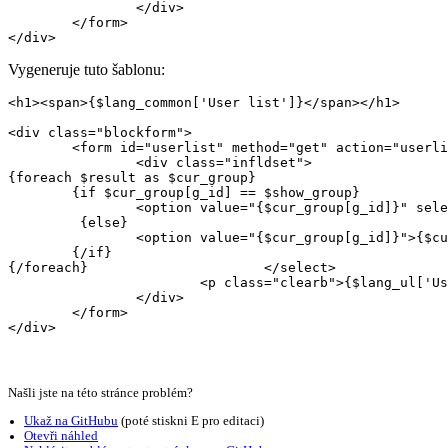
		</div>

	</form>

Vygeneruje tuto šablonu:
<h1><span>{$lang_common['User list']}</span></h1>

<div class="blockform">

	<form id="userlist" method="get" action="userlist.php">

		<div class="infldset">

{foreach $result as $cur_group}

	{if $cur_group[g_id] == $show_group}

		<option value="{$cur_group[g_id]}" selected="selected">{$cur_group[g_title]}</option>

	 {else}

		<option value="{$cur_group[g_id]}">{$cur_group[g_title]}</option>

	{/if}

{/foreach}			</select>

			<p class="clearb">{$lang_ul['User search info']}</p>

		</div>

	</form>
