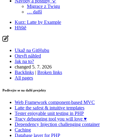
Návody a postupy 💡
Migrace z Twigu
… další
Kurz: Latte by Example
Hřiště
Ukaž na GitHubu
Otevři náhled
Jak na to?
changed 5. 7. 2026
Backlinks
|
Broken links
All pages
Podívejte se na další projekty
Web Framework
component-based MVC
Latte
the safest & intuitive templates
Tester
enjoyable unit testing in PHP
Tracy
debugging tool you will love ♥
Dependency Injection
challenging container
Caching
Database
layer for PHP