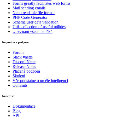
Forms
greatly facilitates web forms
Mail
sending emails
Neon
readable file format
PHP Code Generator
Schema
user data validation
Utils
collection of useful utilities
…seznam všech balíčků
Nápověda a podpora
Forum
Slack #nette
Discord Nette
Release Notes
Placená podpora
Školení
Vše podstatné o umělé inteligenci
Commits
Naučte se
Dokumentace
Blog
API