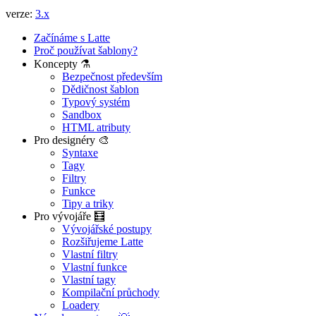
verze:
3.x
Začínáme s Latte
Proč používat šablony?
Koncepty ⚗️
Bezpečnost především
Dědičnost šablon
Typový systém
Sandbox
HTML atributy
Pro designéry 🎨
Syntaxe
Tagy
Filtry
Funkce
Tipy a triky
Pro vývojáře 🧮
Vývojářské postupy
Rozšiřujeme Latte
Vlastní filtry
Vlastní funkce
Vlastní tagy
Kompilační průchody
Loadery