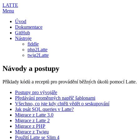
LATTE
Menu
Úvod
Dokumentace
GitHub
Nástroje
fiddle
php2Latte
twig2Latte
Návody a postupy
Příklady kódů a receptů pro provádění běžných úkolů pomocí Latte.
Postupy pro vývojáře
Předávání proměnných napříč šablonami
Všechno, co jste kdy chtěli vědět o seskupování
Jak psát SQL queries v Latte?
Migrace z Latte 3.0
Migrace z Latte 2
Migrace z PHP
Migrace z Twigu
Použití Latte se Slim 4