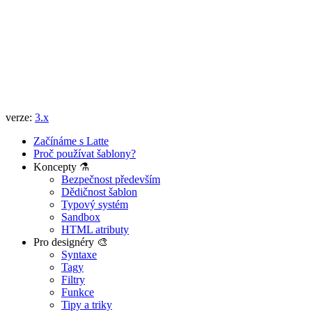
verze:
3.x
Začínáme s Latte
Proč používat šablony?
Koncepty ⚗️
Bezpečnost především
Dědičnost šablon
Typový systém
Sandbox
HTML atributy
Pro designéry 🎨
Syntaxe
Tagy
Filtry
Funkce
Tipy a triky