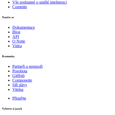
Vše podstatné o umělé inteligenci
Commits
Naučte se
Dokumentace
Blog
API
O Nette
Videa
Komunita
Partneři a sponzoři
Posobota
GitHub
Componette
Síň slávy
Vitrína
Přispějte
Vyberte si jazyk