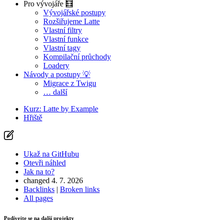
Pro vývojáře 🧮
Vývojářské postupy
Rozšiřujeme Latte
Vlastní filtry
Vlastní funkce
Vlastní tagy
Kompilační průchody
Loadery
Návody a postupy 💡
Migrace z Twigu
… další
Kurz: Latte by Example
Hřiště
Ukaž na GitHubu
Otevři náhled
Jak na to?
changed 4. 7. 2026
Backlinks
|
Broken links
All pages
Podívejte se na další projekty