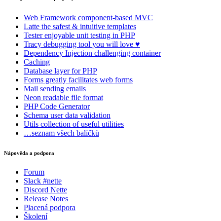
Web Framework
component-based MVC
Latte
the safest & intuitive templates
Tester
enjoyable unit testing in PHP
Tracy
debugging tool you will love ♥
Dependency Injection
challenging container
Caching
Database
layer for PHP
Forms
greatly facilitates web forms
Mail
sending emails
Neon
readable file format
PHP Code Generator
Schema
user data validation
Utils
collection of useful utilities
…seznam všech balíčků
Nápověda a podpora
Forum
Slack #nette
Discord Nette
Release Notes
Placená podpora
Školení