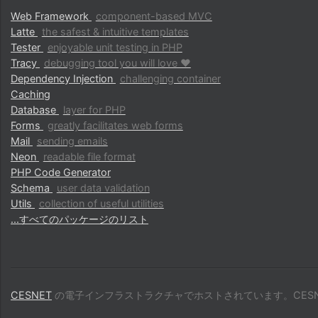
Web Framework
component-based MVC
Latte
the safest & intuitive templates
Tester
enjoyable unit testing in PHP
Tracy
debugging tool you will love ♥
Dependency Injection
challenging container
Caching
Database
layer for PHP
Forms
greatly facilitates web forms
Mail
sending emails
Neon
readable file format
PHP Code Generator
Schema
user data validation
Utils
collection of useful utilities
...すべてのパッケージのリスト
CESNET
の電子インフラストラクチャでホストされています。CESN