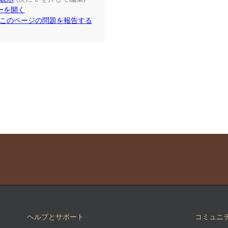
このページで問題を見つけましたか？
GitHub で表示
(次に E を押して編集)
プレビューを開く
GitHub でこのページの問題を報告する
ヘルプとサポート
コミュニ