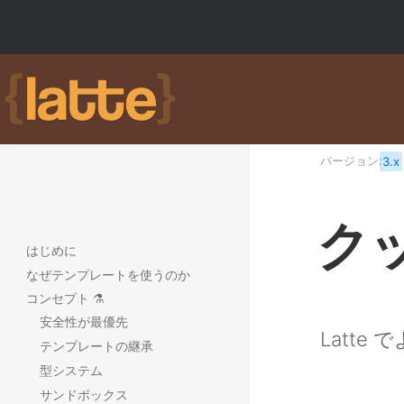
バージョン:
3.x
ク
はじめに
なぜテンプレートを使うのか
コンセプト ⚗️
安全性が最優先
Latt
テンプレートの継承
型システム
サンドボックス