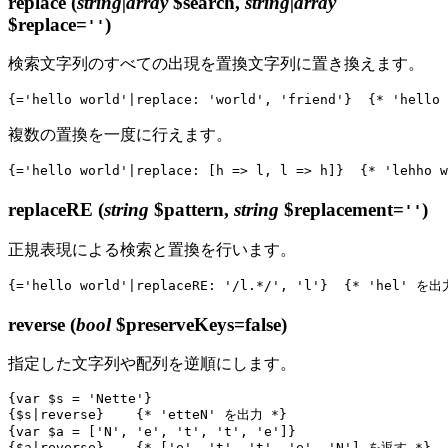
replace
(
string|array
$search,
string|array
$replace=
)
''
検索文字列のすべての出現を置換文字列に置き換えます。
複数の置換を一度に行えます。
replaceRE
(
string
$pattern,
string
$replacement=
)
''
正規表現による検索と置換を行います。
reverse
(
bool
$preserveKeys=false)
指定した文字列や配列を逆順にします。
{var $s = 'Nette'}

{$s|reverse}    {* 'etteN' を出力 *}

{var $a = ['N', 'e', 't', 't', 'e']}
