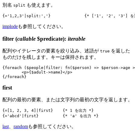
別名
も使えます。
split
implode
も参照してください。
filter
(
callable
$predicate)
:
iterable
配列やイテレータの要素を絞り込み、述語が
を返した
true
ものだけを残します。キーは保持されます。
{foreach ($people|filter: fn($person) => $person->age >
	<p>{$adult->name}</p>

first
配列の最初の要素、または文字列の最初の文字を返します。
{=[1, 2, 3, 4]|first}    {* 1 を出力 *}

last
、
random
も参照してください。