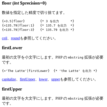
floor
(
int
$precision=0)
数値を指定した精度で切り捨てます。
{=3.5|floor}        {* 3 を出力      *}

{=135.79|floor:1}   {* 135.7 を出力  *}

ceil
、
round
も参照してください。
firstLower
最初の文字を小文字にします。PHP の
拡張が必要
mbstring
です。
capitalize
、
firstUpper
、
lower
、
upper
も参照してください。
firstUpper
最初の文字を大文字にします。PHP の
拡張が必要
mbstring
です。