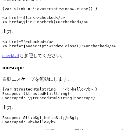
{var $link = 'javascript:window.close()'}

<a href={$link}>checked</a>

出力:
<a href="">checked</a>

checkUrl
も参照してください。
noescape
自動エスケープを無効にします。
{var $trustedHtmlString = '<b>hello</b>'}

Escaped: {$trustedHtmlString}

出力:
Escaped: &lt;b&gt;hello&lt;/b&gt;
