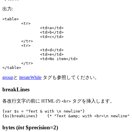
出力:
<table>

	<tr>

		<td>a</td>

		<td>b</td>

		<td>c</td>

	</tr>

	<tr>

		<td>d</td>

		<td>e</td>

		<td>No item</td>

	</tr>

group
と
iterateWhile
タグも参照してください。
breakLines
各改行文字の前に HTML の
タグを挿入します。
<br>
{var $s = "Text & with \n newline"}

bytes
(
int
$precision=2)