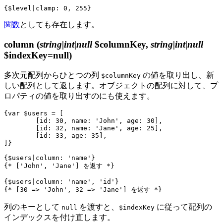
関数
としても存在します。
column
(
string|int|null
$columnKey,
string|int|null
$indexKey=null)
多次元配列からひとつの列
の値を取り出し、新
$columnKey
しい配列として返します。オブジェクトの配列に対して、プ
ロパティの値を取り出すのにも使えます。
{var $users = [

	[id: 30, name: 'John', age: 30],

	[id: 32, name: 'Jane', age: 25],

	[id: 33, age: 35],

]}

{$users|column: 'name'}

{* ['John', 'Jane'] を返す *}

{$users|column: 'name', 'id'}

列のキーとして
を渡すと、
に従って配列の
null
$indexKey
インデックスを付け直します。