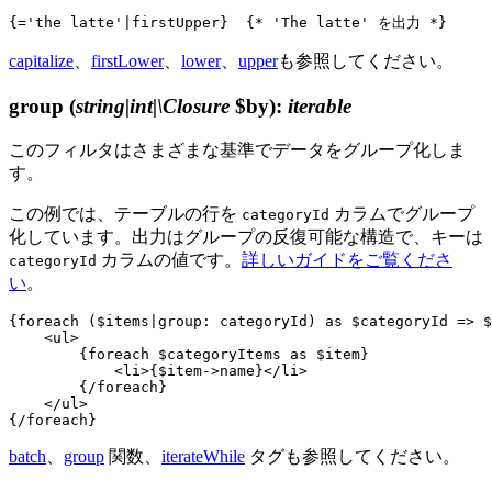
capitalize
、
firstLower
、
lower
、
upper
も参照してください。
group
(
string|int|\Closure
$by)
:
iterable
このフィルタはさまざまな基準でデータをグループ化しま
す。
この例では、テーブルの行を
カラムでグループ
categoryId
化しています。出力はグループの反復可能な構造で、キーは
カラムの値です。
詳しいガイドをご覧くださ
categoryId
い
。
{foreach ($items|group: categoryId) as $categoryId => $
    <ul>

        {foreach $categoryItems as $item}

            <li>{$item->name}</li>

        {/foreach}

    </ul>

batch
、
group
関数、
iterateWhile
タグも参照してください。