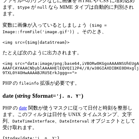
ファイルへのリンクなしに画像を HTML や CSS に埋め込め
ます。
が
なら MIME タイプは自動的に判別され
$type
null
ます。
変数に画像が入っているとしましょう（
$img =
）。そのとき、
Image::fromFile('image.gif')
たとえば次のように出力されます。
<img src="data:image/png;base64,iVBORw0KGgoAAAANSUhEUgA
AAAFCAYAAACNbyblAAAAHElEQVQI12P4//8/w38GIAXDIBKE0DHxglj
PHP の
拡張が必要です。
fileinfo
date
(
string
$format=
)
'j. n. Y'
PHP の
date
関数が使うマスクに従って日付と時刻を整形し
ます。このフィルタは日付を UNIX タイムスタンプ、文字
列、
、
オブジェクトとして
DateTimeInterface
DateInterval
受け取れます。