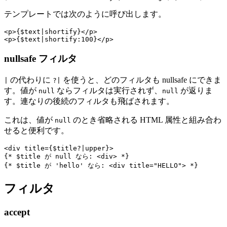
テンプレートでは次のように呼び出します。
<p>{$text|shortify}</p>

nullsafe フィルタ
の代わりに
を使うと、どのフィルタも nullsafe にできま
|
?|
す。値が
ならフィルタは実行されず、
が返りま
null
null
す。連なりの後続のフィルタも飛ばされます。
これは、値が
のとき省略される HTML 属性と組み合わ
null
せると便利です。
<div title={$title?|upper}>

{* $title が null なら: <div> *}

フィルタ
accept