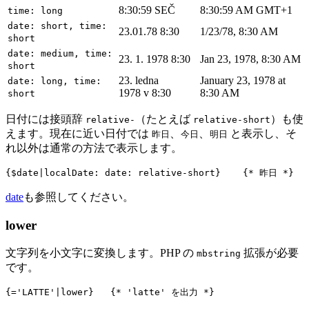
8:30:59 SEČ
8:30:59 AM GMT+1
time: long
date: short, time:
23.01.78 8:30
1/23/78, 8:30 AM
short
date: medium, time:
23. 1. 1978 8:30
Jan 23, 1978, 8:30 AM
short
23. ledna
January 23, 1978 at
date: long, time:
1978 v 8:30
8:30 AM
short
日付には接頭辞
（たとえば
）も使
relative-
relative-short
えます。現在に近い日付では
、
、
と表示し、そ
昨日
今日
明日
れ以外は通常の方法で表示します。
date
も参照してください。
lower
文字列を小文字に変換します。PHP の
拡張が必要
mbstring
です。