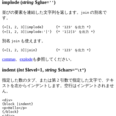
implode
(
string
$glue=
)
''
並びの要素を連結した文字列を返します。
の別名で
join
す。
{=[1, 2, 3]|implode}      {* '123' を出力 *}

別名
も使えます。
join
commas
、
explode
も参照してください。
indent
(
int
$level=1,
string
$chars=
)
"\t"
指定した数のタブ、または第 2 引数で指定した文字で、テキ
ストを左からインデントします。空行はインデントされませ
ん。
<div>

{block |indent}

<p>Hello</p>

{/block}
