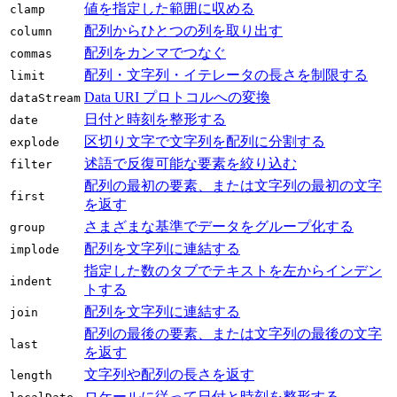
値を指定した範囲に収める
clamp
配列からひとつの列を取り出す
column
配列をカンマでつなぐ
commas
配列・文字列・イテレータの長さを制限する
limit
Data URI プロトコルへの変換
dataStream
日付と時刻を整形する
date
区切り文字で文字列を配列に分割する
explode
述語で反復可能な要素を絞り込む
filter
配列の最初の要素、または文字列の最初の文字
first
を返す
さまざまな基準でデータをグループ化する
group
配列を文字列に連結する
implode
指定した数のタブでテキストを左からインデン
indent
トする
配列を文字列に連結する
join
配列の最後の要素、または文字列の最後の文字
last
を返す
文字列や配列の長さを返す
length
ロケールに従って日付と時刻を整形する