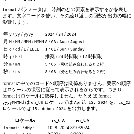
パラメータは、時刻のどの要素を表示するかを表し
format
ます。文字コードを使い、その繰り返しの回数が出力の幅に
影響します。
年
/
/
/
/
y
yy
yyyy
2024
24
2024
月
/
/
/
/
/
/
M
MM
MMM
MMMM
8
08
Aug
August
日
/
/
/
/
/
/
d
dd
E
EEEE
1
01
Sun
Sunday
時
/
/
推奨 / 24 時間制 / 12 時間制
j
H
h
分
/
/
m
mm
5
05
（秒と組み合わせると 2 桁）
秒
/
/
s
ss
8
08
（分と組み合わせると 2 桁）
format の中でのコードの順序は関係ありません。要素の順序
はロケールの慣習に従って表示されるからです。つまり
format はロケールに依存しません。たとえば format
は
ロケールでは
を、
yyyyMMMMd
en_US
April 15, 2024
cs_CZ
ロケールでは
を出力します。
15. dubna 2024
ロケール:
cs_CZ
en_US
10. 8. 2024
8/10/2024
format: 'dMy'