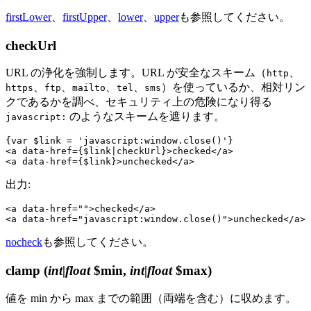
firstLower
、
firstUpper
、
lower
、
upper
も参照してください。
checkUrl
URL の浄化を強制します。URL が安全なスキーム（
、
http
、
、
、
、
）を使っているか、相対リン
https
ftp
mailto
tel
sms
クであるかを調べ、セキュリティ上の危険になり得る
のようなスキームを遮ります。
javascript:
{var $link = 'javascript:window.close()'}

<a data-href={$link|checkUrl}>checked</a>

出力:
<a data-href="">checked</a>

nocheck
も参照してください。
clamp
(
int|float
$min,
int|float
$max)
値を min から max までの範囲（両端を含む）に収めます。