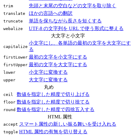
先頭と末尾の空白などの文字を取り除く
trim
ほかの言語への翻訳
translate
単語を保ちながら長さを短くする
truncate
UTF‑8 の文字列を URL で使う形式に整える
webalize
大文字と小文字
小文字にし、各単語の最初の文字を大文字にす
capitalize
る
最初の文字を小文字にする
firstLower
最初の文字を大文字にする
firstUpper
小文字に変換する
lower
大文字に変換する
upper
丸め
数値を指定した精度で切り上げる
ceil
数値を指定した精度で切り捨てる
floor
数値を指定した精度で四捨五入する
round
HTML 属性
スマート属性の新しい振る舞いを受け入れる
accept
HTML 属性の有無を切り替える
toggle