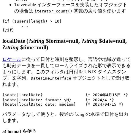
Traversable インターフェースを実装したオブジェクト
の場合は
関数の戻り値を使います
iterator_count()
{if ($users|length) > 10}

	...

localDate
(
?string
$format=null,
?string
$date=null,
?string
$time=null)
ロケール
に従って日付と時刻を整形し、言語や地域が違って
も時刻データを一貫してローカライズされた形で表示できる
ようにします。このフィルタは日付を UNIX タイムスタン
プ、文字列、
オブジェクトとして受け取
DateTimeInterface
れます。
{$date|localDate}                  {* 2024年4月15日 *}

{$date|localDate: format: yM}      {* 2024/4 *}

パラメータなしで使うと、後述の
の水準で日付を出力
long
します。
a) format を使う