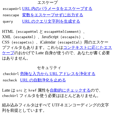
エスケープ
URL 内のパラメータをエスケープする
escapeUrl
変数をエスケープせずに出力する
noescape
URL のクエリ文字列を生成する
query
HTML（
と
）、
escapeHtml
escapeHtmlComment
XML（
）、JavaScript（
）、
escapeXml
escapeJs
CSS（
）、iCalendar（
）用のエスケー
escapeCss
escapeICal
プフィルタもあります。これらは
コンテキストに応じたエス
ケープ
のおかげで Latte 自身が使うので、あなたが書く必要
はありません。
セキュリティ
危険な入力から URL アドレスを浄化する
checkUrl
URL の自動浄化を止める
nocheck
Latte は
と
属性を
自動的にチェックする
ので、
src
href
フィルタを使う必要はほとんどありません。
checkUrl
組み込みフィルタはすべて UTF‑8 エンコーディングの文字
列を前提としています。