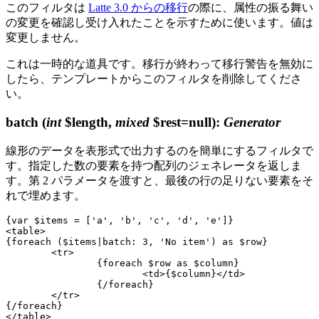
このフィルタは
Latte 3.0 からの移行
の際に、属性の振る舞い
の変更を確認し受け入れたことを示すために使います。値は
変更しません。
これは一時的な道具です。移行が終わって移行警告を無効に
したら、テンプレートからこのフィルタを削除してくださ
い。
batch
(
int
$length,
mixed
$rest=null)
:
Generator
線形のデータを表形式で出力するのを簡単にするフィルタで
す。指定した数の要素を持つ配列のジェネレータを返しま
す。第 2 パラメータを渡すと、最後の行の足りない要素をそ
れで埋めます。
{var $items = ['a', 'b', 'c', 'd', 'e']}

<table>

{foreach ($items|batch: 3, 'No item') as $row}

	<tr>

		{foreach $row as $column}

			<td>{$column}</td>

		{/foreach}

	</tr>

{/foreach}
