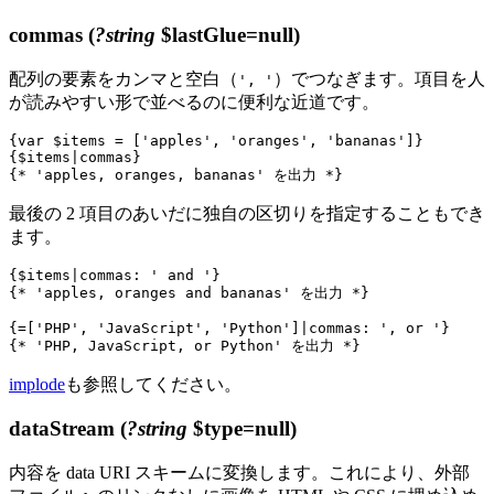
commas
(
?string
$lastGlue=null)
配列の要素をカンマと空白（
）でつなぎます。項目を人
', '
が読みやすい形で並べるのに便利な近道です。
{var $items = ['apples', 'oranges', 'bananas']}

{$items|commas}

最後の 2 項目のあいだに独自の区切りを指定することもでき
ます。
{$items|commas: ' and '}

{* 'apples, oranges and bananas' を出力 *}

{=['PHP', 'JavaScript', 'Python']|commas: ', or '}

implode
も参照してください。
dataStream
(
?string
$type=null)
内容を data URI スキームに変換します。これにより、外部