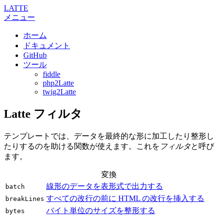
LATTE
メニュー
ホーム
ドキュメント
GitHub
ツール
fiddle
php2Latte
twig2Latte
Latte フィルタ
テンプレートでは、データを最終的な形に加工したり整形し
たりするのを助ける関数が使えます。これを
フィルタ
と呼び
ます。
変換
線形のデータを表形式で出力する
batch
すべての改行の前に HTML の改行を挿入する
breakLines
バイト単位のサイズを整形する
bytes