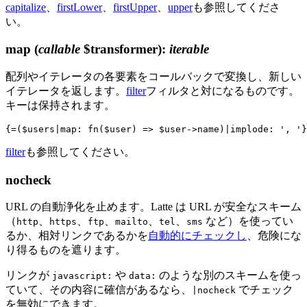
capitalize
、
firstLower
、
firstUpper
、
upper
も参照してくださ
い。
map
(
callable
$transformer)
:
iterable
配列やイテレータの各要素をコールバックで変換し、新しい
イテレータを返します。
filter
フィルタと対になるものです。
キーは保持されます。
filter
も参照してください。
nocheck
URL の自動浄化を止めます。Latte は URL が安全なスキーム
（
、
、
、
、
、
など）を使ってい
http
https
ftp
mailto
tel
sms
るか、相対リンクであるかを
自動的にチェックし
、危険にな
り得るものを遮ります。
リンクが
や
のような別のスキームを使っ
javascript:
data:
ていて、その内容に確信があるなら、
でチェック
|nocheck
を無効にできます。