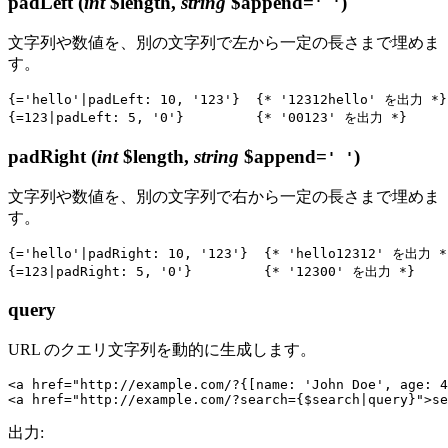
padLeft
(
int
$length,
string
$append=
)
' '
文字列や数値を、別の文字列で左から一定の長さまで埋めま
す。
{='hello'|padLeft: 10, '123'}  {* '12312hello' を出力 *}

padRight
(
int
$length,
string
$append=
)
' '
文字列や数値を、別の文字列で右から一定の長さまで埋めま
す。
{='hello'|padRight: 10, '123'}  {* 'hello12312' を出力 *}
query
URL のクエリ文字列を動的に生成します。
<a href="http://example.com/?{[name: 'John Doe', age: 4
出力: