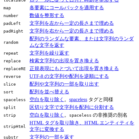
localDate
各要素にコールバックを適用する
map
数値を整形する
number
文字列を左から一定の長さまで埋める
padLeft
文字列を右から一定の長さまで埋める
padRight
配列のランダムな要素、または文字列のランダ
random
ムな文字を返す
文字列を繰り返す
repeat
検索文字列の出現を置き換える
replace
正規表現にもとづいて出現を置き換える
replaceRE
UTF‑8 の文字列や配列を逆順にする
reverse
配列や文字列の一部を取り出す
slice
配列を並べ替える
sort
空白を取り除く
。
spaceless
タグと同様
spaceless
区切り文字で文字列を配列に分割する
split
空白を取り除く
。
の非推奨の別名
strip
spaceless
HTML タグを取り除き、HTML エンティティを
stripHtml
文字に変換する
文字列の一部を返す
substr