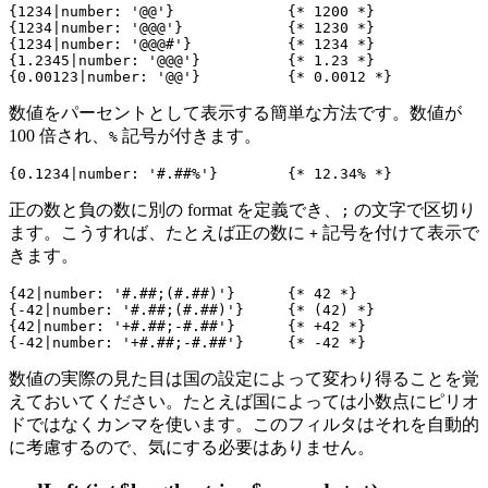
{1234|number: '@@'}             {* 1200 *}

{1234|number: '@@@'}            {* 1230 *}

{1234|number: '@@@#'}           {* 1234 *}

{1.2345|number: '@@@'}          {* 1.23 *}

数値をパーセントとして表示する簡単な方法です。数値が
100 倍され、
記号が付きます。
%
正の数と負の数に別の format を定義でき、
の文字で区切り
;
ます。こうすれば、たとえば正の数に
記号を付けて表示で
+
きます。
{42|number: '#.##;(#.##)'}      {* 42 *}

{-42|number: '#.##;(#.##)'}     {* (42) *}

{42|number: '+#.##;-#.##'}      {* +42 *}

数値の実際の見た目は国の設定によって変わり得ることを覚
えておいてください。たとえば国によっては小数点にピリオ
ドではなくカンマを使います。このフィルタはそれを自動的
に考慮するので、気にする必要はありません。