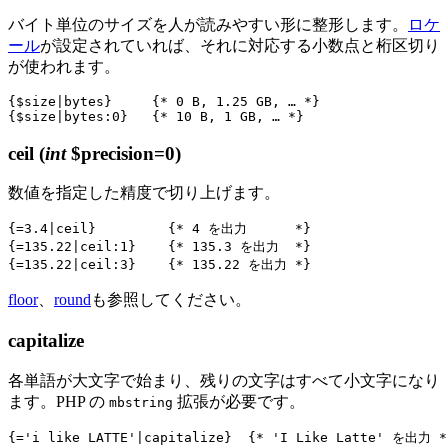
バイト単位のサイズを人が読みやすい形に整形します。
ロケ
ール
が設定されていれば、それに対応する小数点と桁区切り
が使われます。
{$size|bytes}     {* 0 B, 1.25 GB, … *}

ceil
(
int
$precision=0)
数値を指定した精度で切り上げます。
{=3.4|ceil}         {* 4 を出力      *}

{=135.22|ceil:1}    {* 135.3 を出力  *}

floor
、
round
も参照してください。
capitalize
各単語が大文字で始まり、残りの文字はすべて小文字になり
ます。PHP の
拡張が必要です。
mbstring