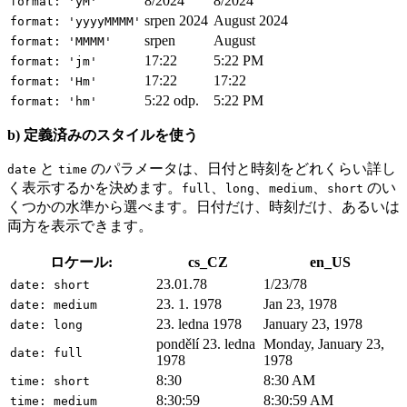
8/2024
8/2024
format: 'yM'
srpen 2024
August 2024
format: 'yyyyMMMM'
srpen
August
format: 'MMMM'
17:22
5:22 PM
format: 'jm'
17:22
17:22
format: 'Hm'
5:22 odp.
5:22 PM
format: 'hm'
b) 定義済みのスタイルを使う
と
のパラメータは、日付と時刻をどれくらい詳し
date
time
く表示するかを決めます。
、
、
、
のい
full
long
medium
short
くつかの水準から選べます。日付だけ、時刻だけ、あるいは
両方を表示できます。
ロケール:
cs_CZ
en_US
23.01.78
1/23/78
date: short
23. 1. 1978
Jan 23, 1978
date: medium
23. ledna 1978
January 23, 1978
date: long
pondělí 23. ledna
Monday, January 23,
date: full
1978
1978
8:30
8:30 AM
time: short
8:30:59
8:30:59 AM
time: medium