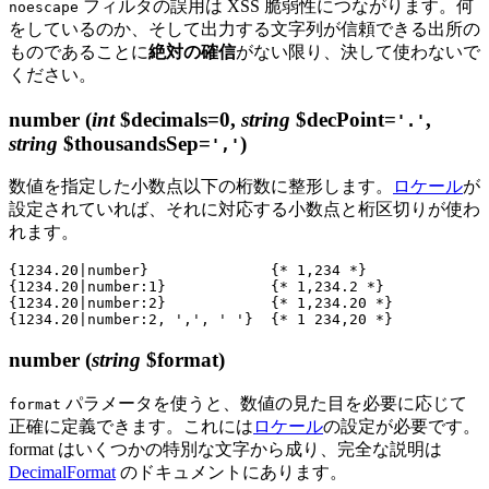
フィルタの誤用は XSS 脆弱性につながります。何
noescape
をしているのか、そして出力する文字列が信頼できる出所の
ものであることに
絶対の確信
がない限り、決して使わないで
ください。
number
(
int
$decimals=0,
string
$decPoint=
,
'.'
string
$thousandsSep=
)
','
数値を指定した小数点以下の桁数に整形します。
ロケール
が
設定されていれば、それに対応する小数点と桁区切りが使わ
れます。
{1234.20|number}              {* 1,234 *}

{1234.20|number:1}            {* 1,234.2 *}

{1234.20|number:2}            {* 1,234.20 *}

number
(
string
$format)
パラメータを使うと、数値の見た目を必要に応じて
format
正確に定義できます。これには
ロケール
の設定が必要です。
format はいくつかの特別な文字から成り、完全な説明は
DecimalFormat
のドキュメントにあります。