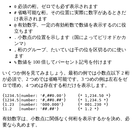
必須の桁。ゼロでも必ず表示されます
0
省略可能な桁。その位置に実際に数字があるときだ
#
け表示されます
有効数字。一定の有効桁数で数値を表示するのに役
@
立ちます
小数点の位置を示します（国によってピリオドかカ
.
ンマ）
桁のグループ、たいていは千の位を区切るのに使い
,
ます
数値を 100 倍してパーセント記号を付けます
%
いくつか例を見てみましょう。最初の例では小数点以下 2 桁
が必須で、2 つめでは省略可能です。3 つめの例は左右をゼ
ロで埋め、4 つめは存在する桁だけを表示します。
{1234.5|number: '#,##0.00'}     {* 1,234.50 *}

{1234.5|number: '#,##0.##'}     {* 1,234.5 *}

{1.23  |number: '000.000'}      {* 001.230 *}

有効数字は、小数点に関係なく何桁を表示するかを決め、必
要なら丸めます。