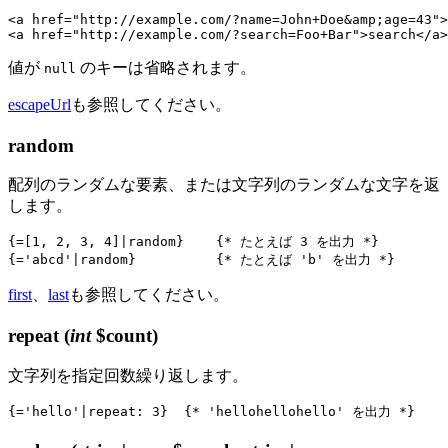
<a href="http://example.com/?name=John+Doe&amp;age=43">
値が
のキーは省略されます。
null
escapeUrl
も参照してください。
random
配列のランダムな要素、または文字列のランダムな文字を返
します。
{=[1, 2, 3, 4]|random}    {* たとえば 3 を出力 *}

first
、
last
も参照してください。
repeat
(
int
$count)
文字列を指定回数繰り返します。