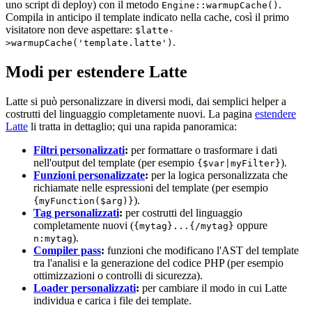
uno script di deploy) con il metodo
.
Engine::warmupCache()
Compila in anticipo il template indicato nella cache, così il primo
visitatore non deve aspettare:
$latte-
.
>warmupCache('template.latte')
Modi per estendere Latte
Latte si può personalizzare in diversi modi, dai semplici helper a
costrutti del linguaggio completamente nuovi. La pagina
estendere
Latte
li tratta in dettaglio; qui una rapida panoramica:
Filtri personalizzati
:
per formattare o trasformare i dati
nell'output del template (per esempio
).
{$var|myFilter}
Funzioni personalizzate
:
per la logica personalizzata che
richiamate nelle espressioni del template (per esempio
).
{myFunction($arg)}
Tag personalizzati
:
per costrutti del linguaggio
completamente nuovi (
oppure
{mytag}...{/mytag}
).
n:mytag
Compiler pass
:
funzioni che modificano l'AST del template
tra l'analisi e la generazione del codice PHP (per esempio
ottimizzazioni o controlli di sicurezza).
Loader personalizzati
:
per cambiare il modo in cui Latte
individua e carica i file dei template.