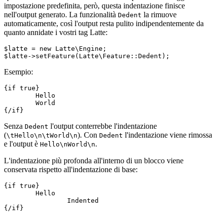
impostazione predefinita, però, questa indentazione finisce
nell'output generato. La funzionalità
la rimuove
Dedent
automaticamente, così l'output resta pulito indipendentemente da
quanto annidate i vostri tag Latte:
$latte = new Latte\Engine;

Esempio:
{if true}

	Hello

	World

Senza
l'output conterrebbe l'indentazione
Dedent
(
). Con
l'indentazione viene rimossa
\tHello\n\tWorld\n
Dedent
e l'output è
.
Hello\nWorld\n
L'indentazione più profonda all'interno di un blocco viene
conservata rispetto all'indentazione di base:
{if true}

	Hello

		Indented
