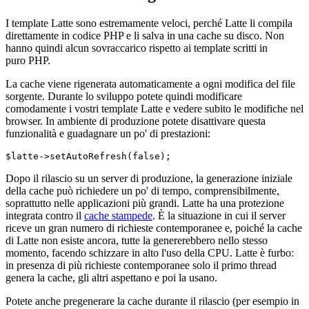
I template Latte sono estremamente veloci, perché Latte li compila
direttamente in codice PHP e li salva in una cache su disco. Non
hanno quindi alcun sovraccarico rispetto ai template scritti in
puro PHP.
La cache viene rigenerata automaticamente a ogni modifica del file
sorgente. Durante lo sviluppo potete quindi modificare
comodamente i vostri template Latte e vedere subito le modifiche nel
browser. In ambiente di produzione potete disattivare questa
funzionalità e guadagnare un po' di prestazioni:
Dopo il rilascio su un server di produzione, la generazione iniziale
della cache può richiedere un po' di tempo, comprensibilmente,
soprattutto nelle applicazioni più grandi. Latte ha una protezione
integrata contro il
cache stampede
. È la situazione in cui il server
riceve un gran numero di richieste contemporanee e, poiché la cache
di Latte non esiste ancora, tutte la genererebbero nello stesso
momento, facendo schizzare in alto l'uso della CPU. Latte è furbo:
in presenza di più richieste contemporanee solo il primo thread
genera la cache, gli altri aspettano e poi la usano.
Potete anche pregenerare la cache durante il rilascio (per esempio in