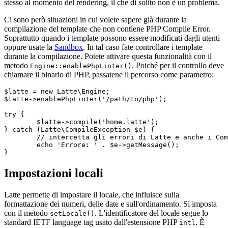
stesso al momento del rendering, il che di solito non è un problema.
Ci sono però situazioni in cui volete sapere già durante la
compilazione del template che non contiene PHP Compile Error.
Soprattutto quando i template possono essere modificati dagli utenti
oppure usate la
Sandbox
. In tal caso fate controllare i template
durante la compilazione. Potete attivare questa funzionalità con il
metodo
. Poiché per il controllo deve
Engine::enablePhpLinter()
chiamare il binario di PHP, passatene il percorso come parametro:
$latte = new Latte\Engine;

$latte->enablePhpLinter('/path/to/php');

try {

	$latte->compile('home.latte');

} catch (Latte\CompileException $e) {

	// intercetta gli errori di Latte e anche i Compile Error di PHP

	echo 'Errore: ' . $e->getMessage();

Impostazioni locali
Latte permette di impostare il locale, che influisce sulla
formattazione dei numeri, delle date e sull'ordinamento. Si imposta
con il metodo
. L'identificatore del locale segue lo
setLocale()
standard IETF language tag usato dall'estensione PHP
. È
intl