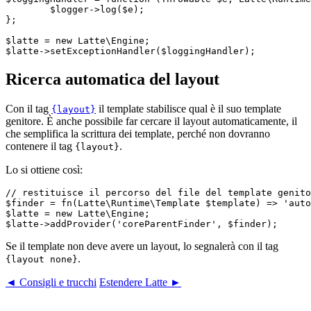
	$logger->log($e);

};

$latte = new Latte\Engine;

Ricerca automatica del layout
Con il tag
il template stabilisce qual è il suo template
{layout}
genitore. È anche possibile far cercare il layout automaticamente, il
che semplifica la scrittura dei template, perché non dovranno
contenere il tag
.
{layout}
Lo si ottiene così:
// restituisce il percorso del file del template genito
$finder = fn(Latte\Runtime\Template $template) => 'auto
$latte = new Latte\Engine;

Se il template non deve avere un layout, lo segnalerà con il tag
.
{layout none}
◄ Consigli e trucchi
Estendere Latte ►