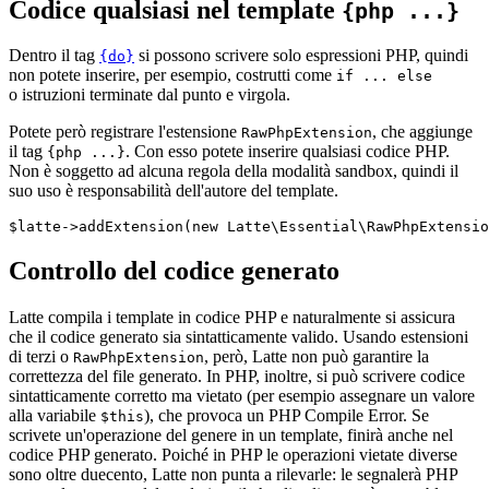
Codice qualsiasi nel template
{php ...}
Dentro il tag
si possono scrivere solo espressioni PHP, quindi
{do}
non potete inserire, per esempio, costrutti come
if ... else
o istruzioni terminate dal punto e virgola.
Potete però registrare l'estensione
, che aggiunge
RawPhpExtension
il tag
. Con esso potete inserire qualsiasi codice PHP.
{php ...}
Non è soggetto ad alcuna regola della modalità sandbox, quindi il
suo uso è responsabilità dell'autore del template.
Controllo del codice generato
Latte compila i template in codice PHP e naturalmente si assicura
che il codice generato sia sintatticamente valido. Usando estensioni
di terzi o
, però, Latte non può garantire la
RawPhpExtension
correttezza del file generato. In PHP, inoltre, si può scrivere codice
sintatticamente corretto ma vietato (per esempio assegnare un valore
alla variabile
), che provoca un PHP Compile Error. Se
$this
scrivete un'operazione del genere in un template, finirà anche nel
codice PHP generato. Poiché in PHP le operazioni vietate diverse
sono oltre duecento, Latte non punta a rilevarle: le segnalerà PHP