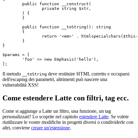
	public function __construct(

		private string $str,

	) {

	}

	public function __toString(): string

	{

		return '<em>' . htmlspecialchars($this->str) . '</em>';

	}

}

$params = [

	'foo' => new Emphasis('hello'),

Il metodo
deve restituire HTML corretto e occuparsi
__toString
dell'escaping dei parametri, altrimenti può nascere una
vulnerabilità XSS!
Come estendere Latte con filtri, tag ecc.
Come si aggiunge a Latte un filtro, una funzione, un tag
personalizzati? Lo scoprite nel capitolo
estendere Latte
. Se volete
riutilizzare le vostre modifiche in progetti diversi o condividerle con
altri, conviene
creare un'estensione
.