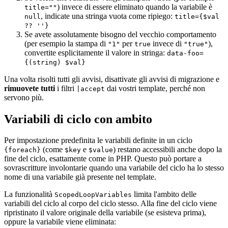
) invece di essere eliminato quando la variabile è
title=""
, indicate una stringa vuota come ripiego:
null
title={$val
?? ''}
Se avete assolutamente bisogno del vecchio comportamento
(per esempio la stampa di
per
invece di
),
"1"
true
"true"
convertite esplicitamente il valore in stringa:
data-foo=
{(string) $val}
Una volta risolti tutti gli avvisi, disattivate gli avvisi di migrazione e
rimuovete tutti
i filtri
dai vostri template, perché non
|accept
servono più.
Variabili di ciclo con ambito
Per impostazione predefinita le variabili definite in un ciclo
(come
e
) restano accessibili anche dopo la
{foreach}
$key
$value
fine del ciclo, esattamente come in PHP. Questo può portare a
sovrascritture involontarie quando una variabile del ciclo ha lo stesso
nome di una variabile già presente nel template.
La funzionalità
limita l'ambito delle
ScopedLoopVariables
variabili del ciclo al corpo del ciclo stesso. Alla fine del ciclo viene
ripristinato il valore originale della variabile (se esisteva prima),
oppure la variabile viene eliminata: