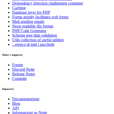
Dependency Injection
challenging container
Caching
Database
layer for PHP
Forms
greatly facilitates web forms
Mail
sending emails
Neon
readable file format
PHP Code Generator
Schema
user data validation
Utils
collection of useful utilities
...elenco di tutti i pacchetti
Aiuto e supporto
Forum
Discord Nette
Release Notes
Commits
Imparare
Documentazione
Blog
API
Informazioni su Nette