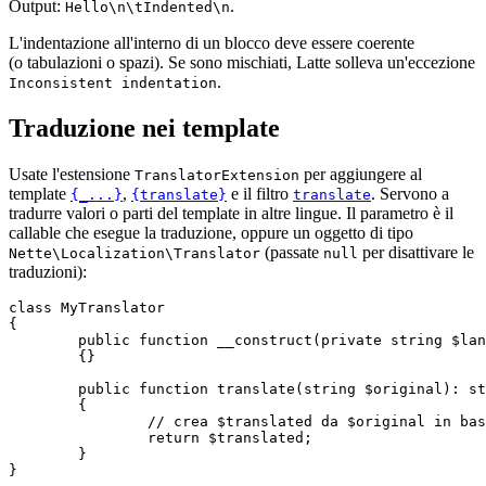
Output:
.
Hello\n\tIndented\n
L'indentazione all'interno di un blocco deve essere coerente
(o tabulazioni o spazi). Se sono mischiati, Latte solleva un'eccezione
.
Inconsistent indentation
Traduzione nei template
Usate l'estensione
per aggiungere al
TranslatorExtension
template
,
e il filtro
. Servono a
{_...}
{translate}
translate
tradurre valori o parti del template in altre lingue. Il parametro è il
callable che esegue la traduzione, oppure un oggetto di tipo
(passate
per disattivare le
Nette\Localization\Translator
null
traduzioni):
class MyTranslator

{

	public function __construct(private string $lang)

	{}

	public function translate(string $original): string

	{

		// crea $translated da $original in base a $this->lang

		return $translated;

	}

}
