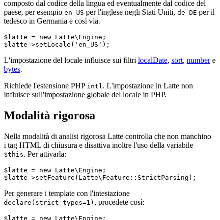
composto dal codice della lingua ed eventualmente dal codice del
paese, per esempio
per l'inglese negli Stati Uniti,
per il
en_US
de_DE
tedesco in Germania e così via.
$latte = new Latte\Engine;

L'impostazione del locale influisce sui filtri
localDate
,
sort
,
number
e
bytes
.
Richiede l'estensione PHP
. L'impostazione in Latte non
intl
influisce sull'impostazione globale del locale in PHP.
Modalità rigorosa
Nella modalità di analisi rigorosa Latte controlla che non manchino
i tag HTML di chiusura e disattiva inoltre l'uso della variabile
. Per attivarla:
$this
$latte = new Latte\Engine;

Per generare i template con l'intestazione
, procedete così:
declare(strict_types=1)
$latte = new Latte\Engine;
