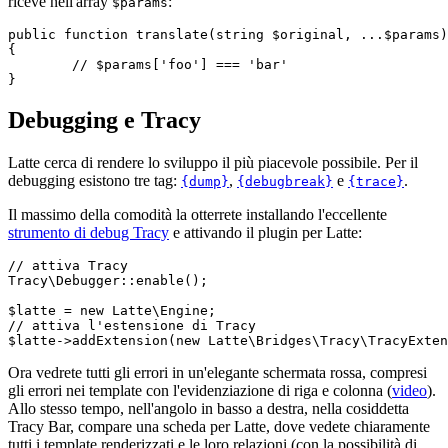
riceve nell'array
:
$params
public function translate(string $original, ...$params)
{

	// $params['foo'] === 'bar'

Debugging e Tracy
Latte cerca di rendere lo sviluppo il più piacevole possibile. Per il
debugging esistono tre tag:
,
e
.
{dump}
{debugbreak}
{trace}
Il massimo della comodità la otterrete installando l'eccellente
strumento di debug Tracy
e attivando il plugin per Latte:
// attiva Tracy

Tracy\Debugger::enable();

$latte = new Latte\Engine;

// attiva l'estensione di Tracy

Ora vedrete tutti gli errori in un'elegante schermata rossa, compresi
gli errori nei template con l'evidenziazione di riga e colonna (
video
).
Allo stesso tempo, nell'angolo in basso a destra, nella cosiddetta
Tracy Bar, compare una scheda per Latte, dove vedete chiaramente
tutti i template renderizzati e le loro relazioni (con la possibilità di