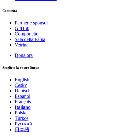
Comunità
Partner e sponsor
GitHub
Componette
Sala della Fama
Vetrina
Dona ora
Scegliete la vostra lingua
Avete riscontrato un problema in questa pagina?
English
Česky
Mostra su GitHub
(quindi premere E per modificare)
Deutsch
Apri anteprima
Español
Segnala un problema con questa pagina su GitHub
Français
Italiano
Polska
Türkçe
Русский
日本語