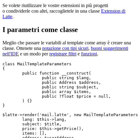
Se volete riutilizzare le vostre estensioni in più progetti
o condividerle con altri, raccoglietele in una classe
Extension di
Latte
.
I parametri come classe
Meglio che passare le variabili al template come array è creare una
classe. Ottenete una
notazione con tipi sicuri
,
buoni suggerimenti
nell'IDE
e un modo per
registrare filtri
e
funzioni
.
class MailTemplateParameters

{

	public function __construct(

		public string $lang,

		public Address $address,

		public string $subject,

		public array $items,

		public ?float $price = null,

	) {}

}

$latte->render('mail.latte', new MailTemplateParameters
	lang: $this->lang,

	subject: $title,

	price: $this->getPrice(),

	items: [],

	address: $userAddress,
