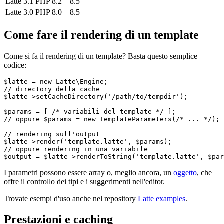
Latte 3.1
PHP 8.2 – 8.5
Latte 3.0
PHP 8.0 – 8.5
Come fare il rendering di un template
Come si fa il rendering di un template? Basta questo semplice
codice:
$latte = new Latte\Engine;

// directory della cache

$latte->setCacheDirectory('/path/to/tempdir');

$params = [ /* variabili del template */ ];

// oppure $params = new TemplateParameters(/* ... */);

// rendering sull'output

$latte->render('template.latte', $params);

// oppure rendering in una variabile

I parametri possono essere array o, meglio ancora, un
oggetto
, che
offre il controllo dei tipi e i suggerimenti nell'editor.
Trovate esempi d'uso anche nel repository
Latte examples
.
Prestazioni e caching