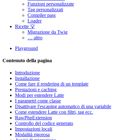
Funzioni personalizzate
Tag personalizzati
Compiler pass
Loader
Ricette 💡
Migrazione da Twig
… altro
Playground
Contenuto della pagina
Introduzione
Installazione
Come fare il rendering di un template
Prestazioni e caching
Modi per estendere Latte
I parametri come classe
Disattivare l'escaping automatico di una variabile
Come estendere Latte con filtri, tag ecc.
RawPhpExtension
Controllo del codice generato
Impostazioni locali
Modalità rigorosa