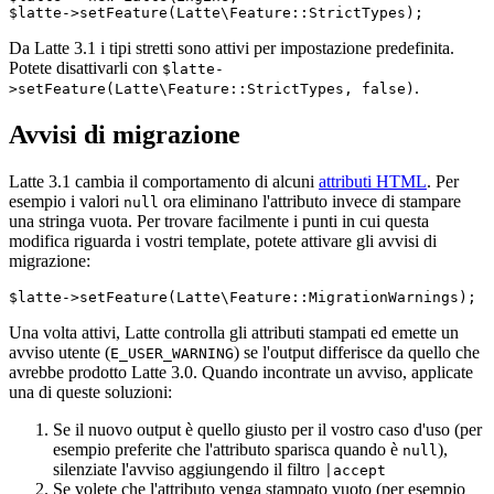
Da Latte 3.1 i tipi stretti sono attivi per impostazione predefinita.
Potete disattivarli con
$latte-
.
>setFeature(Latte\Feature::StrictTypes, false)
Avvisi di migrazione
Latte 3.1 cambia il comportamento di alcuni
attributi HTML
. Per
esempio i valori
ora eliminano l'attributo invece di stampare
null
una stringa vuota. Per trovare facilmente i punti in cui questa
modifica riguarda i vostri template, potete attivare gli avvisi di
migrazione:
Una volta attivi, Latte controlla gli attributi stampati ed emette un
avviso utente (
) se l'output differisce da quello che
E_USER_WARNING
avrebbe prodotto Latte 3.0. Quando incontrate un avviso, applicate
una di queste soluzioni:
Se il nuovo output è quello giusto per il vostro caso d'uso (per
esempio preferite che l'attributo sparisca quando è
),
null
silenziate l'avviso aggiungendo il filtro
|accept
Se volete che l'attributo venga stampato vuoto (per esempio