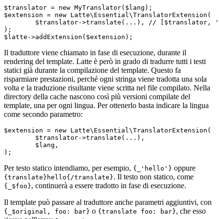
$translator = new MyTranslator($lang);

$extension = new Latte\Essential\TranslatorExtension(

	$translator->translate(...), // [$translator, 'translate'] in PHP 8.0

);

Il traduttore viene chiamato in fase di esecuzione, durante il
rendering del template. Latte è però in grado di tradurre tutti i testi
statici già durante la compilazione del template. Questo fa
risparmiare prestazioni, perché ogni stringa viene tradotta una sola
volta e la traduzione risultante viene scritta nel file compilato. Nella
directory della cache nascono così più versioni compilate del
template, una per ogni lingua. Per ottenerlo basta indicare la lingua
come secondo parametro:
$extension = new Latte\Essential\TranslatorExtension(

	$translator->translate(...),

	$lang,

Per testo statico intendiamo, per esempio,
oppure
{_'hello'}
. Il testo non statico, come
{translate}hello{/translate}
, continuerà a essere tradotto in fase di esecuzione.
{_$foo}
Il template può passare al traduttore anche parametri aggiuntivi, con
o
, che esso
{_$original, foo: bar}
{translate foo: bar}