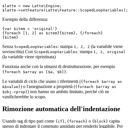
$latte = new Latte\Engine;

Esempio della differenza:
{var $item = 'original'}

{foreach [1, 2] as $item}{$item}, {/foreach}

Senza
: stampa
(la variabile viene
ScopedLoopVariables
1, 2, 2
sovrascritta) Con
: stampa
ScopedLoopVariables
1, 2, original
(la variabile viene ripristinata)
Funziona anche con la sintassi di destrutturazione, per esempio
.
{foreach $array as [$a, $b]}
Le variabili di ciclo che usano i riferimenti (
{foreach $array as
) o l'assegnazione a proprietà (
&$value}
{foreach $array as
) non hanno un ambito limitato, perché ciò ne
$obj->prop}
vanificherebbe lo scopo.
Rimozione automatica dell'indentazione
Usando tag di tipo pari come
,
o
capita
{if}
{foreach}
{block}
spesso di indentare il contenuto annidato per renderlo leggibile. Per