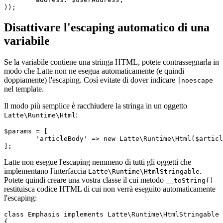
Disattivare l'escaping automatico di una
variabile
Se la variabile contiene una stringa HTML, potete contrassegnarla in
modo che Latte non ne esegua automaticamente (e quindi
doppiamente) l'escaping. Così evitate di dover indicare
|noescape
nel template.
Il modo più semplice è racchiudere la stringa in un oggetto
:
Latte\Runtime\Html
$params = [

	'articleBody' => new Latte\Runtime\Html($article->htmlBody),

Latte non esegue l'escaping nemmeno di tutti gli oggetti che
implementano l'interfaccia
.
Latte\Runtime\HtmlStringable
Potete quindi creare una vostra classe il cui metodo
__toString()
restituisca codice HTML di cui non verrà eseguito automaticamente
l'escaping:
class Emphasis implements Latte\Runtime\HtmlStringable

{
