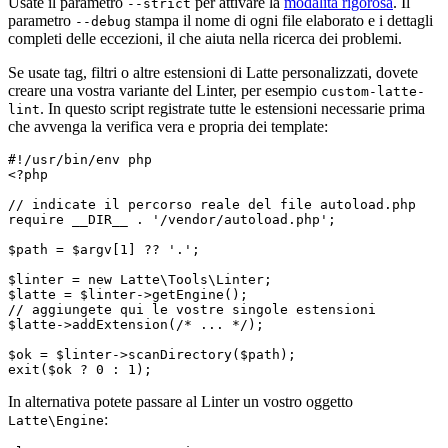
Usate il parametro
per attivare la
modalità rigorosa
. Il
--strict
parametro
stampa il nome di ogni file elaborato e i dettagli
--debug
completi delle eccezioni, il che aiuta nella ricerca dei problemi.
Se usate tag, filtri o altre estensioni di Latte personalizzati, dovete
creare una vostra variante del Linter, per esempio
custom-latte-
. In questo script registrate tutte le estensioni necessarie prima
lint
che avvenga la verifica vera e propria dei template:
#!/usr/bin/env php

<?php

// indicate il percorso reale del file autoload.php

require __DIR__ . '/vendor/autoload.php';

$path = $argv[1] ?? '.';

$linter = new Latte\Tools\Linter;

$latte = $linter->getEngine();

// aggiungete qui le vostre singole estensioni

$latte->addExtension(/* ... */);

$ok = $linter->scanDirectory($path);

In alternativa potete passare al Linter un vostro oggetto
:
Latte\Engine