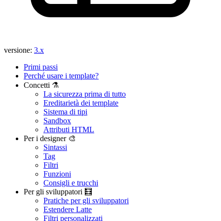
versione:
3.x
Primi passi
Perché usare i template?
Concetti ⚗️
La sicurezza prima di tutto
Ereditarietà dei template
Sistema di tipi
Sandbox
Attributi HTML
Per i designer 🎨
Sintassi
Tag
Filtri
Funzioni
Consigli e trucchi
Per gli sviluppatori 🧮
Pratiche per gli sviluppatori
Estendere Latte
Filtri personalizzati