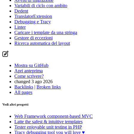
Avvisi di migrazione
Variabili di ciclo con ambito
Dedent
TranslatorExtension
Debugging e Tracy
Linter
Caricare i template da una stringa
Gestore di eccezioni
Ricerca automatica del layout
Mostra su GitHub
Apri anteprima
Come scrivere?
changed 3 ago 2026
Backlinks
|
Broken links
All pages
Vedi altri progetti
Web Framework
component-based MVC
Latte
the safest & intuitive templates
Tester
enjoyable unit testing in PHP
Tracy
debugging tool you will love ♥