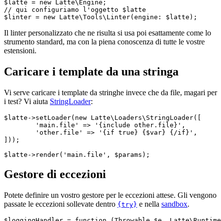
$latte = new Latte\Engine;

// qui configuriamo l'oggetto $latte

Il linter personalizzato che ne risulta si usa poi esattamente come lo
strumento standard, ma con la piena conoscenza di tutte le vostre
estensioni.
Caricare i template da una stringa
Vi serve caricare i template da stringhe invece che da file, magari per
i test? Vi aiuta
StringLoader
:
$latte->setLoader(new Latte\Loaders\StringLoader([

	'main.file' => '{include other.file}',

	'other.file' => '{if true} {$var} {/if}',

]));

Gestore di eccezioni
Potete definire un vostro gestore per le eccezioni attese. Gli vengono
passate le eccezioni sollevate dentro
e nella
sandbox
.
{try}
$loggingHandler = function (Throwable $e, Latte\Runtime