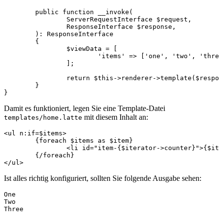
	public function __invoke(

		ServerRequestInterface $request,

		ResponseInterface $response,

	): ResponseInterface

	{

		$viewData = [

			'items' => ['one', 'two', 'three'],

		];

		return $this->renderer->template($response, 'home.latte', $viewData);

	}

Damit es funktioniert, legen Sie eine Template-Datei
mit diesem Inhalt an:
templates/home.latte
<ul n:if=$items>

	{foreach $items as $item}

		<li id="item-{$iterator->counter}">{$item|capitalize}</li>

	{/foreach}

Ist alles richtig konfiguriert, sollten Sie folgende Ausgabe sehen:
One

Two
