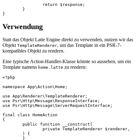
		return $response;

	}

Verwendung
Statt das Objekt Latte Engine direkt zu verwenden, nutzen wir das
Objekt
, um das Template in ein PSR-7-
TemplateRenderer
kompatibles Objekt zu rendern.
Eine typische Action-Handler-Klasse könnte so aussehen, um ein
Template namens
zu rendern:
home.latte
<?php

namespace App\Action\Home;

use App\Renderer\TemplateRenderer;

use Psr\Http\Message\ResponseInterface;

use Psr\Http\Message\ServerRequestInterface;

final class HomeAction

{

	public function __construct(

		private TemplateRenderer $renderer,

	) {

	}
