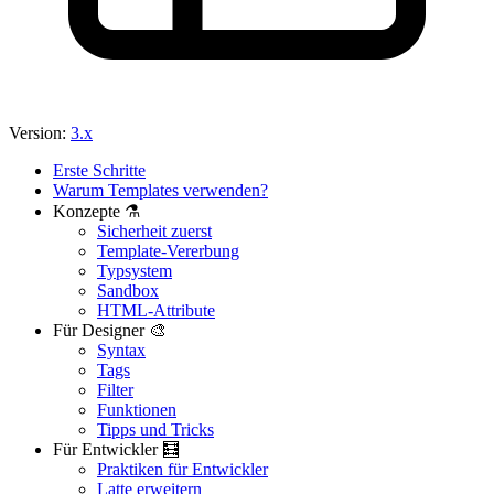
Version:
3.x
Erste Schritte
Warum Templates verwenden?
Konzepte ⚗️
Sicherheit zuerst
Template-Vererbung
Typsystem
Sandbox
Haben Sie ein Problem auf dieser Seite gefunden?
HTML-Attribute
Für Designer 🎨
Auf GitHub anzeigen
(drücken Sie dann E zum Bearbeiten)
Syntax
Vorschau öffnen
Tags
Ein Problem mit dieser Seite auf GitHub melden
Filter
Funktionen
Tipps und Tricks
Für Entwickler 🧮
Praktiken für Entwickler
Latte erweitern