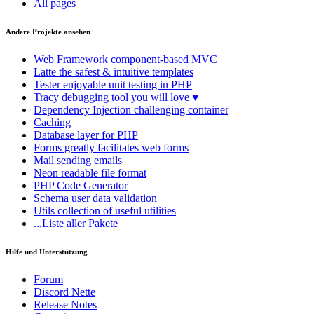
All pages
Andere Projekte ansehen
Web Framework
component-based MVC
Latte
the safest & intuitive templates
Tester
enjoyable unit testing in PHP
Tracy
debugging tool you will love ♥
Dependency Injection
challenging container
Caching
Database
layer for PHP
Forms
greatly facilitates web forms
Mail
sending emails
Neon
readable file format
PHP Code Generator
Schema
user data validation
Utils
collection of useful utilities
...Liste aller Pakete
Hilfe und Unterstützung
Forum
Discord Nette
Release Notes