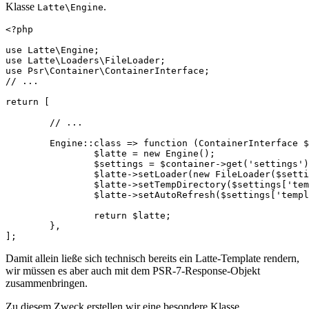
Klasse
.
Latte\Engine
<?php

use Latte\Engine;

use Latte\Loaders\FileLoader;

use Psr\Container\ContainerInterface;

// ...

return [

	// ...

	Engine::class => function (ContainerInterface $container) {

		$latte = new Engine();

		$settings = $container->get('settings');

		$latte->setLoader(new FileLoader($settings['template']));

		$latte->setTempDirectory($settings['template_temp']);

		$latte->setAutoRefresh($settings['template_auto_refresh']);

		return $latte;

	},

Damit allein ließe sich technisch bereits ein Latte-Template rendern,
wir müssen es aber auch mit dem PSR-7-Response-Objekt
zusammenbringen.
Zu diesem Zweck erstellen wir eine besondere Klasse