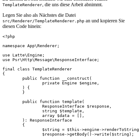
, die uns diese Arbeit abnimmt.
TemplateRenderer
Legen Sie also als Nächstes die Datei
an und kopieren Sie
src/Renderer/TemplateRenderer.php
diesen Code hinein:
<?php

namespace App\Renderer;

use Latte\Engine;

use Psr\Http\Message\ResponseInterface;

final class TemplateRenderer

{

	public function __construct(

		private Engine $engine,

	) {

	}

	public function template(

		ResponseInterface $response,

		string $template,

		array $data = [],

	): ResponseInterface

	{

		$string = $this->engine->renderToString($template, $data);

		$response->getBody()->write($string);
