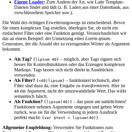
Eigene Loader
:
Zum Ändern der Art, wie Latte Template-
Dateien findet und lädt (z. B. Laden aus einer Datenbank, aus
verschlüsseltem Speicher usw.).
Die Wahl des richtigen Erweiterungswegs ist entscheidend. Bevor
Sie einen komplexen Tag erstellen, überlegen Sie, ob nicht ein
einfacherer Filter oder eine Funktion genügt. Veranschaulichen wir
das an einem Beispiel: der Umsetzung eines
Lorem-ipsum
-
Generators, der die Anzahl der zu erzeugenden Wörter als Argument
bekommt.
Als Tag?
– möglich, aber Tags eignen sich
{lipsum 40}
besser für Kontrollstrukturen oder das Erzeugen komplexen
Markups. Tags lassen sich nicht direkt in Ausdrücken
verwenden.
Als Filter?
– funktioniert technisch, aber
{=40|lipsum}
Filter sind dazu da, eine Eingabe zu
transformieren
. Hier ist
ein
Argument
, nicht der umzuwandelnde Wert. Das wirkt
40
semantisch falsch.
Als Funktion?
– das passt am natürlichsten!
{lipsum(40)}
Funktionen nehmen Argumente entgegen und geben Werte
zurück, was sie für die Verwendung in jedem Ausdruck
perfekt macht:
.
{var $text = lipsum(40)}
Allgemeine Empfehlung:
Verwenden Sie Funktionen zum