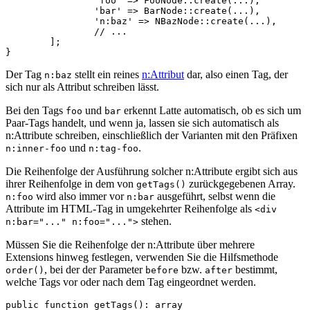
		'foo' => FooNode::create(...),

		'bar' => BarNode::create(...),

		'n:baz' => NBazNode::create(...),

		// ...

	];

Der Tag
stellt ein reines
n:Attribut
dar, also einen Tag, der
n:baz
sich nur als Attribut schreiben lässt.
Bei den Tags
und
erkennt Latte automatisch, ob es sich um
foo
bar
Paar-Tags handelt, und wenn ja, lassen sie sich automatisch als
n:Attribute schreiben, einschließlich der Varianten mit den Präfixen
und
.
n:inner-foo
n:tag-foo
Die Reihenfolge der Ausführung solcher n:Attribute ergibt sich aus
ihrer Reihenfolge in dem von
zurückgegebenen Array.
getTags()
wird also immer vor
ausgeführt, selbst wenn die
n:foo
n:bar
Attribute im HTML-Tag in umgekehrter Reihenfolge als
<div
stehen.
n:bar="..." n:foo="...">
Müssen Sie die Reihenfolge der n:Attribute über mehrere
Extensions hinweg festlegen, verwenden Sie die Hilfsmethode
, bei der der Parameter
bzw.
bestimmt,
order()
before
after
welche Tags vor oder nach dem Tag eingeordnet werden.
public function getTags(): array
