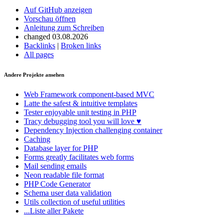
Auf GitHub anzeigen
Vorschau öffnen
Anleitung zum Schreiben
changed 03.08.2026
Backlinks
|
Broken links
All pages
Andere Projekte ansehen
Web Framework
component-based MVC
Latte
the safest & intuitive templates
Tester
enjoyable unit testing in PHP
Tracy
debugging tool you will love ♥
Dependency Injection
challenging container
Caching
Database
layer for PHP
Forms
greatly facilitates web forms
Mail
sending emails
Neon
readable file format
PHP Code Generator
Schema
user data validation
Utils
collection of useful utilities
...Liste aller Pakete