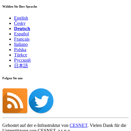
Wählen Sie Ihre Sprache
English
Česky
Deutsch
Español
Français
Italiano
Polska
Türkçe
Русский
日本語
Folgen Sie uns
Gehostet auf der e-Infrastruktur von
CESNET
. Vielen Dank für die
Unterstützung von CESNET, z.s.p.o.