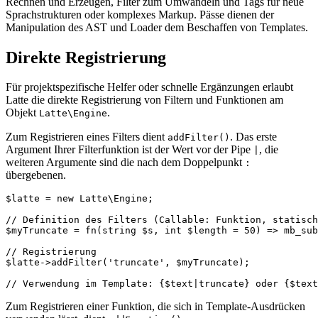
Rechnen und Erzeugen, Filter zum Umwandeln und Tags für neue
Sprachstrukturen oder komplexes Markup. Pässe dienen der
Manipulation des AST und Loader dem Beschaffen von Templates.
Direkte Registrierung
Für projektspezifische Helfer oder schnelle Ergänzungen erlaubt
Latte die direkte Registrierung von Filtern und Funktionen am
Objekt
.
Latte\Engine
Zum Registrieren eines Filters dient
. Das erste
addFilter()
Argument Ihrer Filterfunktion ist der Wert vor der Pipe
, die
|
weiteren Argumente sind die nach dem Doppelpunkt
:
übergebenen.
$latte = new Latte\Engine;

// Definition des Filters (Callable: Funktion, statisch
$myTruncate = fn(string $s, int $length = 50) => mb_sub
// Registrierung

$latte->addFilter('truncate', $myTruncate);

Zum Registrieren einer Funktion, die sich in Template-Ausdrücken