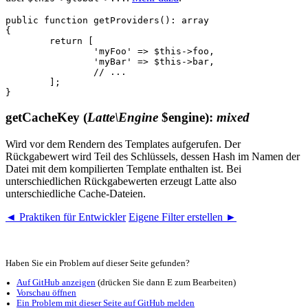
public function getProviders(): array

{

	return [

		'myFoo' => $this->foo,

		'myBar' => $this->bar,

		// ...

	];

getCacheKey
(
Latte\Engine
$engine)
:
mixed
Wird vor dem Rendern des Templates aufgerufen. Der
Rückgabewert wird Teil des Schlüssels, dessen Hash im Namen der
Datei mit dem kompilierten Template enthalten ist. Bei
unterschiedlichen Rückgabewerten erzeugt Latte also
unterschiedliche Cache-Dateien.
◄ Praktiken für Entwickler
Eigene Filter erstellen ►