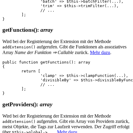
		'batch' => $this->batchFilter(...),

		'trim' => $this->trimFilter(...),

		// ...

	];

getFunctions()
:
array
Wird bei der Registrierung der Extension mit der Methode
aufgerufen. Gibt die Funktionen als assoziatives
addExtension()
Array
Name der Funktion ⇒ Callable
zurück.
Mehr dazu
.
public function getFunctions(): array

{

	return [

		'clamp' => $this->clampFunction(...),

		'divisibleBy' => $this->divisibleByFunction(...),

		// ...

	];

getProviders()
:
array
Wird bei der Registrierung der Extension mit der Methode
aufgerufen. Gibt ein Array von Providern zurück,
addExtension()
meist Objekte, die Tags zur Laufzeit verwenden. Der Zugriff erfolgt
über
.
Mehr dazu
.
$this->global->...