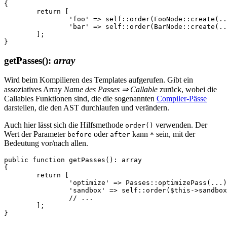
{

	return [

		'foo' => self::order(FooNode::create(...), before: 'bar'),

		'bar' => self::order(BarNode::create(...), after: ['block', 'snippet']),

	];

getPasses()
:
array
Wird beim Kompilieren des Templates aufgerufen. Gibt ein
assoziatives Array
Name des Passes ⇒ Callable
zurück, wobei die
Callables Funktionen sind, die die sogenannten
Compiler-Pässe
darstellen, die den AST durchlaufen und verändern.
Auch hier lässt sich die Hilfsmethode
verwenden. Der
order()
Wert der Parameter
oder
kann
sein, mit der
before
after
*
Bedeutung vor/nach allen.
public function getPasses(): array

{

	return [

		'optimize' => Passes::optimizePass(...),

		'sandbox' => self::order($this->sandboxPass(...), before: '*'),

		// ...

	];
