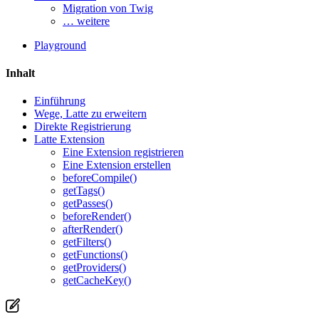
Migration von Twig
… weitere
Playground
Inhalt
Einführung
Wege, Latte zu erweitern
Direkte Registrierung
Latte Extension
Eine Extension registrieren
Eine Extension erstellen
beforeCompile()
getTags()
getPasses()
beforeRender()
afterRender()
getFilters()
getFunctions()
Haben Sie ein Problem auf dieser Seite gefunden?
getProviders()
getCacheKey()
Auf GitHub anzeigen
(drücken Sie dann E zum Bearbeiten)
Vorschau öffnen
Ein Problem mit dieser Seite auf GitHub melden