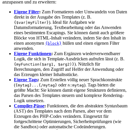
anzupassen und zu erweitern:
Eigene Filter
:
Zum Formatieren oder Umwandeln von Daten
direkt in der Ausgabe des Templates (z. B.
). Ideal für Aufgaben wie
{$var|myFilter}
Datumsformatierung, Textbearbeitung oder das Anwenden
eines bestimmten Escapings. Sie können damit auch größere
Blöcke von HTML-Inhalt verändern, indem Sie den Inhalt in
einen anonymen
hüllen und einen eigenen Filter
{block}
anwenden.
Eigene Funktionen
:
Zum Ergänzen wiederverwendbarer
Logik, die sich in Template-Ausdrücken aufrufen lässt (z. B.
). Nützlich für
{myFunction($arg1, $arg2)}
Berechnungen, den Zugriff auf Helfer der Anwendung oder
das Erzeugen kleiner Inhaltsstücke.
Eigene Tags
:
Zum Erstellen völlig neuer Sprachkonstrukte
(
oder
). Tags bieten die
{mytag}...{/mytag}
n:mytag
größte Macht: Sie können damit eigene Strukturen definieren,
das Parsen des Templates steuern und komplexe Rendering-
Logik umsetzen.
Compiler-Pässe
:
Funktionen, die den abstrakten Syntaxbaum
(AST) des Templates nach dem Parsen, aber vor dem
Erzeugen des PHP-Codes verändern. Eingesetzt für
fortgeschrittene Optimierungen, Sicherheitsprüfungen (wie
die Sandbox) oder automatische Codeänderungen.