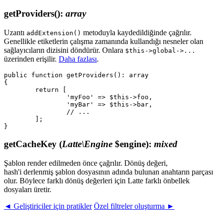
getProviders()
:
array
Uzantı
metoduyla kaydedildiğinde çağrılır.
addExtension()
Genellikle etiketlerin çalışma zamanında kullandığı nesneler olan
sağlayıcıların dizisini döndürür. Onlara
$this->global->...
üzerinden erişilir.
Daha fazlası
.
public function getProviders(): array

{

	return [

		'myFoo' => $this->foo,

		'myBar' => $this->bar,

		// ...

	];

getCacheKey
(
Latte\Engine
$engine)
:
mixed
Şablon render edilmeden önce çağrılır. Dönüş değeri,
hash'i derlenmiş şablon dosyasının adında bulunan anahtarın parçası
olur. Böylece farklı dönüş değerleri için Latte farklı önbellek
dosyaları üretir.
◄ Geliştiriciler için pratikler
Özel filtreler oluşturma ►