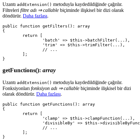
Uzantı
metoduyla kaydedildiğinde çağrılır.
addExtension()
Filtreleri
filtre adı ⇒ callable
biçiminde ilişkisel bir dizi olarak
döndürür.
Daha fazlası
.
public function getFilters(): array

{

	return [

		'batch' => $this->batchFilter(...),

		'trim' => $this->trimFilter(...),

		// ...

	];

getFunctions()
:
array
Uzantı
metoduyla kaydedildiğinde çağrılır.
addExtension()
Fonksiyonları
fonksiyon adı ⇒ callable
biçiminde ilişkisel bir dizi
olarak döndürür.
Daha fazlası
.
public function getFunctions(): array

{

	return [

		'clamp' => $this->clampFunction(...),

		'divisibleBy' => $this->divisibleByFunction(...),

		// ...

	];
