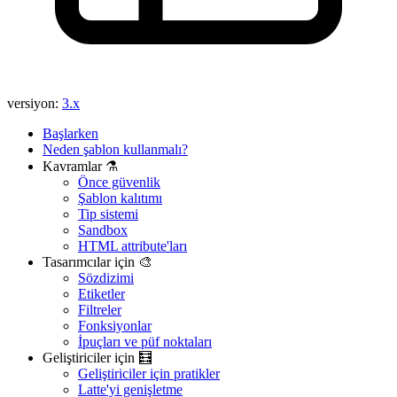
versiyon:
3.x
Başlarken
Neden şablon kullanmalı?
Kavramlar ⚗️
Önce güvenlik
Şablon kalıtımı
Tip sistemi
Sandbox
HTML attribute'ları
Tasarımcılar için 🎨
Sözdizimi
Etiketler
Filtreler
Fonksiyonlar
İpuçları ve püf noktaları
Geliştiriciler için 🧮
Geliştiriciler için pratikler
Latte'yi genişletme