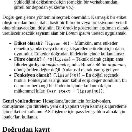
yüklediğini değiştirmek için (örneğin bir veritabanından,
şifreli bir depodan yükleme vb.).
Doğru genişletme yöntemini seçmek önemlidir. Karmaşık bir etiket
oluşturmadan önce, daha basit bir filtrenin veya fonksiyonun yeterli
olup olmayacağını düşünün. Bir örnekle gösterelim: argüman olarak
üretilecek sözcük sayısını alan bir
Lorem ipsum
üreteci uygulamak.
Etiket olarak?
– Mümkün, ama etiketler
{lipsum 40}
denetim yapıları veya karmaşık işaretleme üretimi için daha
uygundur. Etiketler doğrudan ifadelerin içinde kullanılamaz.
Filtre olarak?
– Teknik olarak çalışır, ama
{=40|lipsum}
filtreler girdiyi
dönüştürmek
içindir. Burada
bir
argüman
,
40
dönüştürülen değer değil. Anlamsal olarak yanlış geliyor.
Fonksiyon olarak?
– En doğal seçenek
{lipsum(40)}
budur! Fonksiyonlar argüman kabul edip değer döndürür, bu
da onları herhangi bir ifadenin içinde kullanmak için
mükemmel kılar:
.
{var $text = lipsum(40)}
Genel yönlendirme:
Hesaplama/üretim için fonksiyonları,
dönüştürme için filtreleri, yeni dil yapıları veya karmaşık işaretleme
için etiketleri kullanın. AST işleme için pass'leri, şablon almak için
loader'ları kullanın.
Doğrudan kayıt