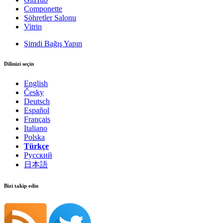
Componette
Şöhretler Salonu
Vitrin
Şimdi Bağış Yapın
Dilinizi seçin
English
Česky
Deutsch
Español
Français
Italiano
Polska
Türkçe
Русский
日本語
Bizi takip edin