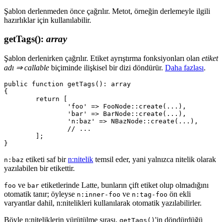
Şablon derlenmeden önce çağrılır. Metot, örneğin derlemeyle ilgili
hazırlıklar için kullanılabilir.
getTags()
:
array
Şablon derlenirken çağrılır. Etiket ayrıştırma fonksiyonları olan
etiket
adı ⇒ callable
biçiminde ilişkisel bir dizi döndürür.
Daha fazlası
.
public function getTags(): array

{

	return [

		'foo' => FooNode::create(...),

		'bar' => BarNode::create(...),

		'n:baz' => NBazNode::create(...),

		// ...

	];

etiketi saf bir
n:nitelik
temsil eder, yani yalnızca nitelik olarak
n:baz
yazılabilen bir etikettir.
ve
etiketlerinde Latte, bunların çift etiket olup olmadığını
foo
bar
otomatik tanır; öyleyse
ve
ön ekli
n:inner-foo
n:tag-foo
varyantlar dahil, n:nitelikleri kullanılarak otomatik yazılabilirler.
Böyle n:niteliklerin yürütülme sırası,
'in döndürdüğü
getTags()