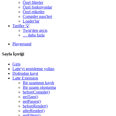
Özel filtreler
Özel fonksiyonlar
Özel etiketler
Compiler pass'leri
Loader'lar
Tarifler 💡
Twig'den geçiş
… daha fazla
Playground
Sayfa İçeriği
Giriş
Latte'yi genişletme yolları
Doğrudan kayıt
Latte Extension
Bir uzantının kaydı
Bir uzantı oluşturma
beforeCompile()
getTags()
Bu sayfada bir sorun mu buldunuz?
getPasses()
beforeRender()
GitHub'da göster
(ardından düzenlemek için E tuşuna basın)
afterRender()
Önizlemeyi Aç
getFilters()