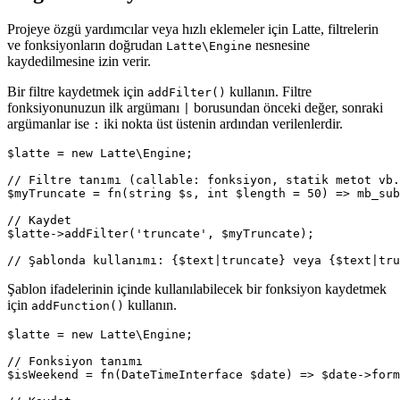
Projeye özgü yardımcılar veya hızlı eklemeler için Latte, filtrelerin
ve fonksiyonların doğrudan
nesnesine
Latte\Engine
kaydedilmesine izin verir.
Bir filtre kaydetmek için
kullanın. Filtre
addFilter()
fonksiyonunuzun ilk argümanı
borusundan önceki değer, sonraki
|
argümanlar ise
iki nokta üst üstenin ardından verilenlerdir.
:
$latte = new Latte\Engine;

// Filtre tanımı (callable: fonksiyon, statik metot vb.
$myTruncate = fn(string $s, int $length = 50) => mb_sub
// Kaydet

$latte->addFilter('truncate', $myTruncate);

Şablon ifadelerinin içinde kullanılabilecek bir fonksiyon kaydetmek
için
kullanın.
addFunction()
$latte = new Latte\Engine;

// Fonksiyon tanımı

$isWeekend = fn(DateTimeInterface $date) => $date->form