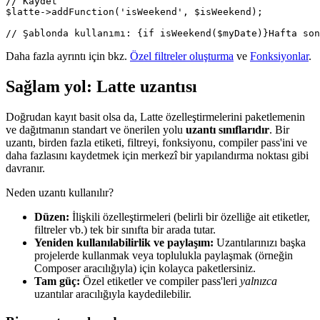
// Kaydet

$latte->addFunction('isWeekend', $isWeekend);

Daha fazla ayrıntı için bkz.
Özel filtreler oluşturma
ve
Fonksiyonlar
.
Sağlam yol: Latte uzantısı
Doğrudan kayıt basit olsa da, Latte özelleştirmelerini paketlemenin
ve dağıtmanın standart ve önerilen yolu
uzantı sınıflarıdır
. Bir
uzantı, birden fazla etiketi, filtreyi, fonksiyonu, compiler pass'ini ve
daha fazlasını kaydetmek için merkezî bir yapılandırma noktası gibi
davranır.
Neden uzantı kullanılır?
Düzen:
İlişkili özelleştirmeleri (belirli bir özelliğe ait etiketler,
filtreler vb.) tek bir sınıfta bir arada tutar.
Yeniden kullanılabilirlik ve paylaşım:
Uzantılarınızı başka
projelerde kullanmak veya toplulukla paylaşmak (örneğin
Composer aracılığıyla) için kolayca paketlersiniz.
Tam güç:
Özel etiketler ve compiler pass'leri
yalnızca
uzantılar aracılığıyla kaydedilebilir.