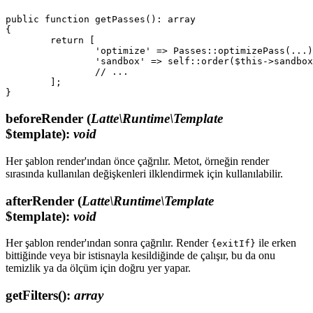
public function getPasses(): array

{

	return [

		'optimize' => Passes::optimizePass(...),

		'sandbox' => self::order($this->sandboxPass(...), before: '*'),

		// ...

	];

beforeRender
(
Latte\Runtime\Template
$template)
:
void
Her şablon render'ından önce çağrılır. Metot, örneğin render
sırasında kullanılan değişkenleri ilklendirmek için kullanılabilir.
afterRender
(
Latte\Runtime\Template
$template)
:
void
Her şablon render'ından sonra çağrılır. Render
ile erken
{exitIf}
bittiğinde veya bir istisnayla kesildiğinde de çalışır, bu da onu
temizlik ya da ölçüm için doğru yer yapar.
getFilters()
:
array