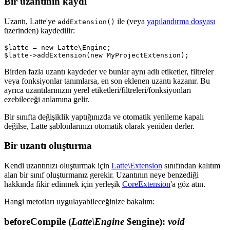
Bir uzantının kaydı
Uzantı, Latte'ye
ile (veya
yapılandırma dosyası
addExtension()
üzerinden) kaydedilir:
$latte = new Latte\Engine;

Birden fazla uzantı kaydeder ve bunlar aynı adlı etiketler, filtreler
veya fonksiyonlar tanımlarsa, en son eklenen uzantı kazanır. Bu
ayrıca uzantılarınızın yerel etiketleri/filtreleri/fonksiyonları
ezebileceği anlamına gelir.
Bir sınıfta değişiklik yaptığınızda ve otomatik yenileme kapalı
değilse, Latte şablonlarınızı otomatik olarak yeniden derler.
Bir uzantı oluşturma
Kendi uzantınızı oluşturmak için
Latte\Extension
sınıfından kalıtım
alan bir sınıf oluşturmanız gerekir. Uzantının neye benzediği
hakkında fikir edinmek için yerleşik
CoreExtension
'a göz atın.
Hangi metotları uygulayabileceğinize bakalım:
beforeCompile
(
Latte\Engine
$engine)
:
void