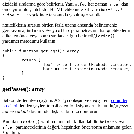
dizideki sıralarına göre belirlenir. Yani
her zaman
'dan
n:foo
n:bar
önce yürütülür; nitelikler HTML etiketinde
<div n:bar="..."
şeklinde ters sırada yazılmış olsa bile.
n:foo="...">
n:niteliklerin sırasını birden fazla uzantı arasında belirlemeniz
gerekiyorsa,
ve/veya
parametresinin hangi etiketlerin
before
after
etiketten önce veya sonra sıralanacağını belirlediği
order()
yardımcı metodunu kullanın.
public function getTags(): array

{

	return [

		'foo' => self::order(FooNode::create(...), before: 'bar'),

		'bar' => self::order(BarNode::create(...), after: ['block', 'snippet']),

	];

getPasses()
:
array
Şablon derlenirken çağrılır. AST'yi dolaşan ve değiştiren,
compiler
pass'leri
denilen şeyleri temsil eden fonksiyonların bulunduğu
pass
adı ⇒ callable
biçiminde ilişkisel bir dizi döndürür.
Burada da
yardımcı metodu kullanılabilir.
veya
order()
before
parametrelerinin değeri, hepsinden önce/sonra anlamına gelen
after
olabilir.
*