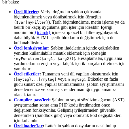
bir bakış:
Özel filtreler
:
Veriyi doğrudan şablon çıktısında
biçimlendirmek veya dönüştürmek için (örneğin
). Tarih biçimlendirme, metin işleme ya da
{$var|myFilter}
belirli bir kaçış uygulama gibi işler için idealdir. İçeriği
anonim bir
içine sarıp özel bir filtre uygulayarak
{block}
daha büyük HTML içerik bloklarını değiştirmek için de
kullanabilirsiniz.
Özel fonksiyonlar
:
Şablon ifadelerinin içinde çağrılabilen
yeniden kullanılabilir mantık eklemek için (örneğin
). Hesaplamalar, uygulama
{myFunction($arg1, $arg2)}
yardımcılarına erişim veya küçük içerik parçaları üretmek için
yararlıdır.
Özel etiketler
:
Tamamen yeni dil yapıları oluşturmak için
(
veya
). Etiketler en fazla
{mytag}...{/mytag}
n:mytag
gücü sunar; özel yapılar tanımlamanıza, şablon ayrıştırmasını
denetlemenize ve karmaşık render mantığı uygulamanıza
olanak tanır.
Compiler pass'leri
:
Şablonun soyut sözdizim ağacını (AST)
ayrıştırmadan sonra ama PHP kodu üretilmeden önce
değiştiren fonksiyonlar. Gelişmiş iyileştirmeler, güvenlik
denetimleri (Sandbox gibi) veya otomatik kod değişiklikleri
için kullanılır.
Özel loader'lar
:
Latte'nin şablon dosyalarını nasıl bulup