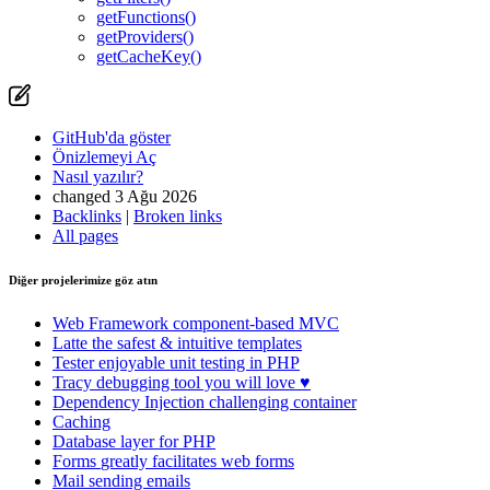
GitHub'da bu sayfayla ilgili bir sorun bildirin
getFunctions()
getProviders()
getCacheKey()
GitHub'da göster
Önizlemeyi Aç
Nasıl yazılır?
changed 3 Ağu 2026
Backlinks
|
Broken links
All pages
Diğer projelerimize göz atın
Web Framework
component-based MVC
Latte
the safest & intuitive templates
Tester
enjoyable unit testing in PHP
Tracy
debugging tool you will love ♥
Dependency Injection
challenging container
Caching
Database
layer for PHP
Forms
greatly facilitates web forms
Mail
sending emails