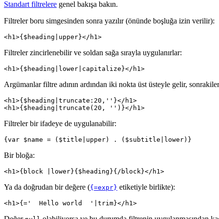
Standart filtrelere
genel bakışa bakın.
Filtreler boru simgesinden sonra yazılır (önünde boşluğa izin verilir):
Filtreler zincirlenebilir ve soldan sağa sırayla uygulanırlar:
Argümanlar filtre adının ardından iki nokta üst üsteyle gelir, sonrakiler v
<h1>{$heading|truncate:20,''}</h1>

Filtreler bir ifadeye de uygulanabilir:
Bir bloğa:
Ya da doğrudan bir değere (
etiketiyle birlikte):
{=expr}
Değer
olabiliyorsa ve bu durumda filtrenin uygulanmasından ka