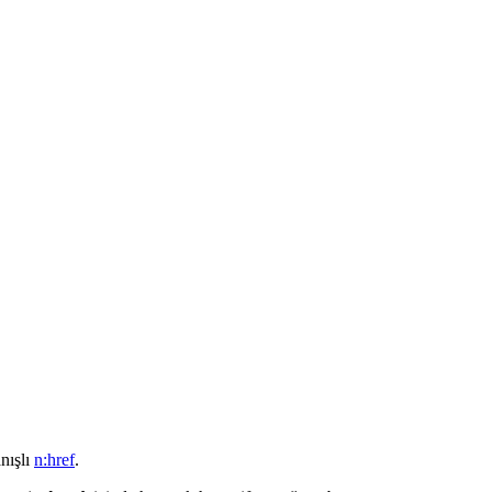
nışlı
n:href
.