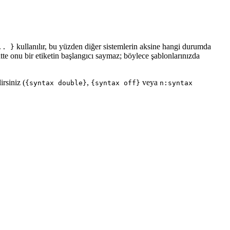
kullanılır, bu yüzden diğer sistemlerin aksine hangi durumda
.. }
tte onu bir etiketin başlangıcı saymaz; böylece şablonlarınızda
irsiniz (
,
veya
{syntax double}
{syntax off}
n:syntax