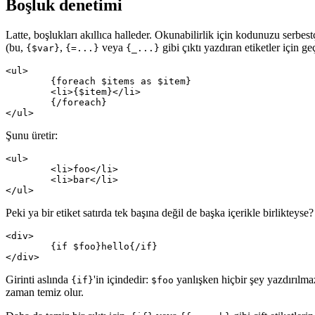
Boşluk denetimi
Latte, boşlukları akıllıca halleder. Okunabilirlik için kodunuzu serbestçe 
(bu,
,
veya
gibi çıktı yazdıran etiketler için geç
{$var}
{=...}
{_...}
<ul>

	{foreach $items as $item}

	<li>{$item}</li>

	{/foreach}

Şunu üretir:
<ul>

	<li>foo</li>

	<li>bar</li>

Peki ya bir etiket satırda tek başına değil de başka içerikle birliktey
<div>

	{if $foo}hello{/if}

Girinti aslında
'in içindedir:
yanlışken hiçbir şey yazdırılmaz;
{if}
$foo
zaman temiz olur.