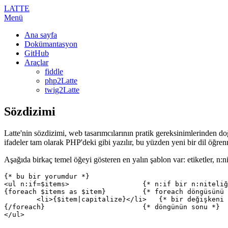
LATTE
Menü
Ana sayfa
Dokümantasyon
GitHub
Araçlar
fiddle
php2Latte
twig2Latte
Sözdizimi
Latte'nin sözdizimi, web tasarımcılarının pratik gereksinimlerinden d
ifadeler tam olarak PHP'deki gibi yazılır, bu yüzden yeni bir dil öğre
Aşağıda birkaç temel öğeyi gösteren en yalın şablon var: etiketler, n:nite
{* bu bir yorumdur *}

<ul n:if=$items>                  {* n:if bir n:niteliğ
{foreach $items as $item}         {* foreach döngüsünü 
	<li>{$item|capitalize}</li>   {* bir değişkeni filtreyle yazdıran etiket *}

{/foreach}                        {* döngünün sonu *}
