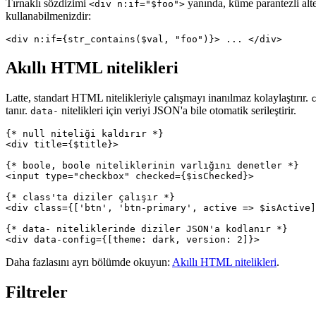
Tırnaklı sözdizimi
yanında, küme parantezli alte
<div n:if="$foo">
kullanabilmenizdir:
Akıllı HTML nitelikleri
Latte, standart HTML nitelikleriyle çalışmayı inanılmaz kolaylaştırır.
tanır.
nitelikleri için veriyi JSON'a bile otomatik serileştirir.
data-
{* null niteliği kaldırır *}

<div title={$title}>

{* boole, boole niteliklerinin varlığını denetler *}

<input type="checkbox" checked={$isChecked}>

{* class'ta diziler çalışır *}

<div class={['btn', 'btn-primary', active => $isActive]
{* data- niteliklerinde diziler JSON'a kodlanır *}

Daha fazlasını ayrı bölümde okuyun:
Akıllı HTML nitelikleri
.
Filtreler