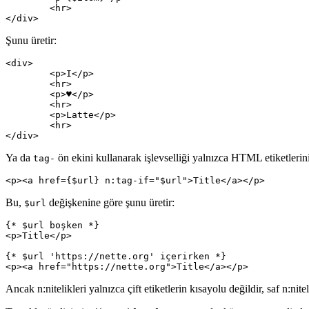
	<hr>

Şunu üretir:
<div>

	<p>I</p>

	<hr>

	<p>♥</p>

	<hr>

	<p>Latte</p>

	<hr>

Ya da
ön ekini kullanarak işlevselliği yalnızca HTML etiketlerin
tag-
Bu,
değişkenine göre şunu üretir:
$url
{* $url boşken *}

<p>Title</p>

{* $url 'https://nette.org' içerirken *}

Ancak n:nitelikleri yalnızca çift etiketlerin kısayolu değildir, saf n:nit