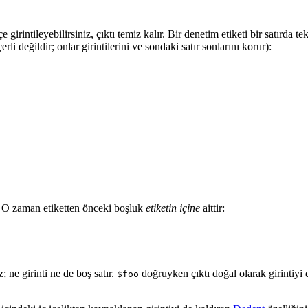
girintileyebilirsiniz, çıktı temiz kalır. Bir denetim etiketi bir satırda te
erli değildir; onlar girintilerini ve sondaki satır sonlarını korur):
se? O zaman etiketten önceki boşluk
etiketin içine
aittir:
 ne girinti ne de boş satır.
doğruyken çıktı doğal olarak girintiyi de
$foo