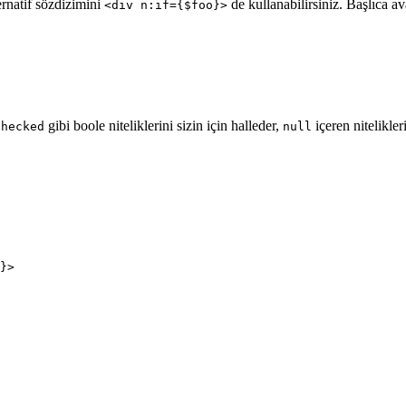
rnatif sözdizimini
de kullanabilirsiniz. Başlıca av
<div n:if={$foo}>
gibi boole niteliklerini sizin için halleder,
içeren nitelikler
checked
null
}>
