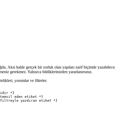
oğdu. Aksi halde gerçek bir zorluk olan yapıları zarif biçimde yazabile
nmeniz gerekmez. Yalnızca bildiklerinizden yararlanırsınız.
likleri, yorumlar ve filtreler.
idir *}

temsil eden etiket *}
