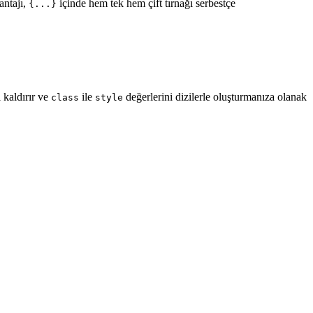
antajı,
içinde hem tek hem çift tırnağı serbestçe
{...}
i kaldırır ve
ile
değerlerini dizilerle oluşturmanıza olanak
class
style