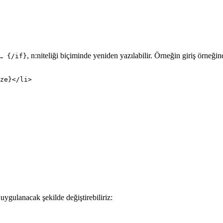
, n:niteliği biçiminde yeniden yazılabilir. Örneğin giriş örneği
… {/if}
ygulanacak şekilde değiştirebiliriz: