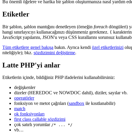
Bu önemli öğelere ve harika bir şablon oluşturmanıza nasıl yardım ed
Etiketler
Bir şablon, şablon mantığını denetleyen (örneğin
foreach
döngüleri) ya 
hangi sınırlayıcıyı kullanacağınızı düşünmeniz gerekmez.
karakterin
{
JavaScript yapılarını, JSON'u veya CSS kurallarını sorunsuz kullanabil
Tüm etiketlere genel bakışa
bakın. Ayrıca kendi
özel etiketlerinizi
oluş
niteliğiyle); bkz.
sözdizimini değiştirme
.
Latte PHP'yi anlar
Etiketlerin içinde, bildiğiniz PHP ifadelerini kullanabilirsiniz:
değişkenler
dizeler (HEREDOC ve NOWDOC dahil), diziler, sayılar vb.
operatörler
fonksiyon ve metot çağrıları (
sandbox
ile kısıtlanabilir)
match
ok fonksiyonları
first class callable sözdizimi
çok satırlı yorumlar
/* ... */
vb…