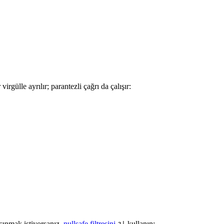
irgülle ayrılır; parantezli çağrı da çalışır:
çınmak istiyorsanız,
nullsafe filtresini
kullanın: