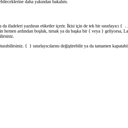
ebileceklerine daha yakından bakalım.
da ifadeleri yazdıran etiketler içerir. İkisi için de tek bir sınırlayıcı
{ .
in hemen ardından boşluk, tırnak ya da başka bir
veya
geliyorsa, La
{
}
irsiniz.
turabilirsiniz.
sınırlayıcılarını değiştirebilir ya da tamamen kapatabil
{ }