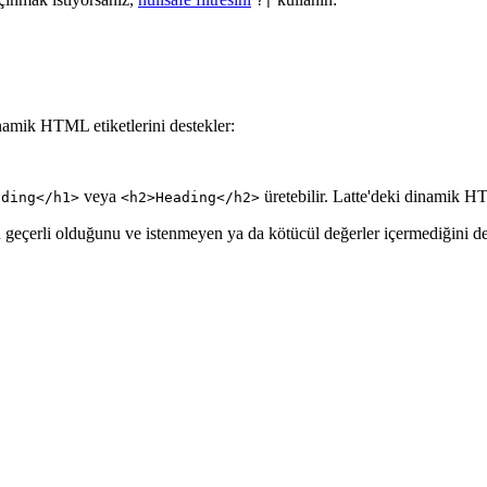
?|
inamik HTML etiketlerini destekler:
veya
üretebilir. Latte'deki dinamik HTM
ading</h1>
<h2>Heading</h2>
 geçerli olduğunu ve istenmeyen ya da kötücül değerler içermediğini dene