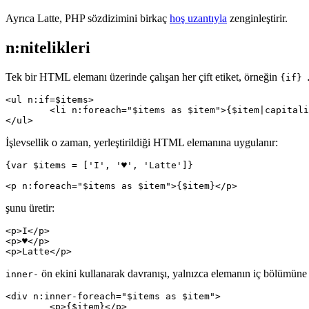
Ayrıca Latte, PHP sözdizimini birkaç
hoş uzantıyla
zenginleştirir.
n:nitelikleri
Tek bir HTML elemanı üzerinde çalışan her çift etiket, örneğin
{if} 
<ul n:if=$items>

	<li n:foreach="$items as $item">{$item|capitalize}</li>

İşlevsellik o zaman, yerleştirildiği HTML elemanına uygulanır:
{var $items = ['I', '♥', 'Latte']}

şunu üretir:
<p>I</p>

<p>♥</p>

ön ekini kullanarak davranışı, yalnızca elemanın iç bölümüne u
inner-
<div n:inner-foreach="$items as $item">

	<p>{$item}</p>
