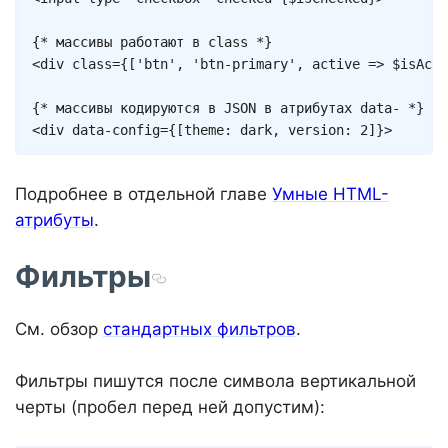
{* массивы работают в class *}
<
div
class
=
{
[
'btn'
,
'btn-primary'
,
 active 
=>
$isActi
{* массивы кодируются в JSON в атрибутах data- *}
<
div
data-config
=
{
[
theme
:
 dark
,
version
:
2
]
}
>
Подробнее в отдельной главе
Умные HTML-
атрибуты
.
Фильтры
См. обзор
стандартных фильтров
.
Фильтры пишутся после символа вертикальной
черты (пробел перед ней допустим):