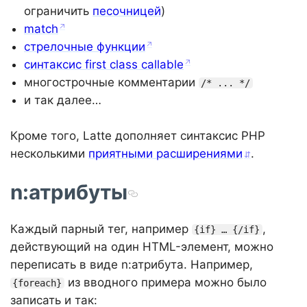
ограничить
песочницей
)
match
стрелочные функции
синтаксис first class callable
многострочные комментарии
/* ... */
и так далее…
Кроме того, Latte дополняет синтаксис PHP
несколькими
приятными расширениями
.
n:атрибуты
Каждый парный тег, например
,
{if} … {/if}
действующий на один HTML-элемент, можно
переписать в виде n:атрибута. Например,
из вводного примера можно было
{foreach}
записать и так: