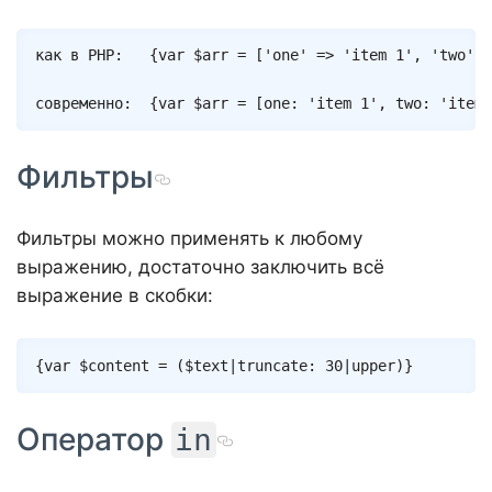
Copy
как в PHP:   
{
var
$arr
=
[
'one'
=>
'item 1'
,
'two'
=
современно:  
{
var
$arr
=
[
one
:
'item 1'
,
two
:
'item 
Фильтры
Фильтры можно применять к любому
выражению, достаточно заключить всё
выражение в скобки:
Copy
{
var
$content
=
(
$text
|
truncate
:
30
|
upper
)
}
Оператор
in