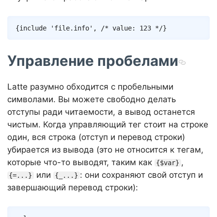
Copy
{
include
'file.info'
,
/* value: 123 */
}
Управление пробелами
Latte разумно обходится с пробельными
символами. Вы можете свободно делать
отступы ради читаемости, а вывод останется
чистым. Когда управляющий тег стоит на строке
один, вся строка (отступ и перевод строки)
убирается из вывода (это не относится к тегам,
которые что-то выводят, таким как
,
{$var}
или
: они сохраняют свой отступ и
{=...}
{_...}
завершающий перевод строки):
Copy