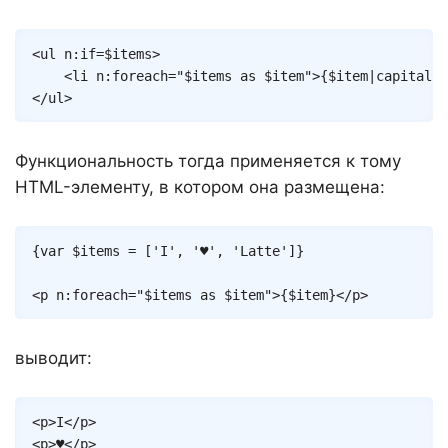
Copy
<
ul
n:if
=
$items
>
<
li
n:foreach
=
"
$items
as
$item
"
>
{
$item
|
capitaliz
</
ul
>
Функциональность тогда применяется к тому
HTML-элементу, в котором она размещена:
Copy
{
var
$items
=
[
'I'
,
'♥'
,
'Latte'
]
}
<
p
n:foreach
=
"
$items
as
$item
"
>
{
$item
}
</
p
>
выводит:
Copy
<
p
>
I
</
p
>
<
p
>
♥
</
p
>