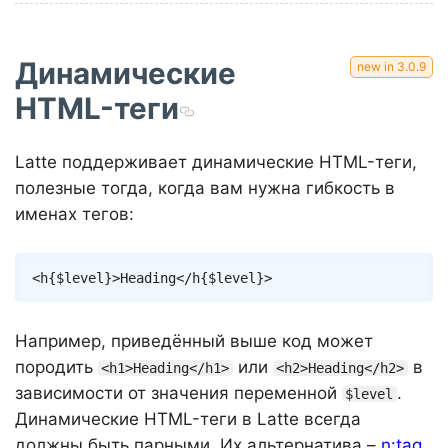
Динамические
HTML-теги
Latte поддерживает динамические HTML-теги,
полезные тогда, когда вам нужна гибкость в
именах тегов:
Copy
<
h
{
$level
}
>
Heading
</
h
{
$level
}
>
Например, приведённый выше код может
породить
или
в
<h1>Heading</h1>
<h2>Heading</h2>
зависимости от значения переменной
.
$level
Динамические HTML-теги в Latte всегда
должны быть парными. Их альтернатива –
n:tag
.