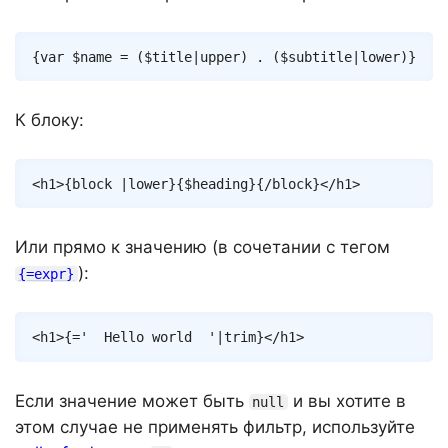
Copy
{
var
$name
=
(
$title
|
upper
)
.
(
$subtitle
|
lower
)
}
К блоку:
Copy
<
h1
>
{
block
|
lower
}
{
$heading
}
{/
block
}
</
h1
>
Или прямо к значению (в сочетании с тегом
):
{=expr}
Copy
<
h1
>
{
=
'  Hello world  '
|
trim
}
</
h1
>
Если значение может быть
и вы хотите в
null
этом случае не применять фильтр, используйте