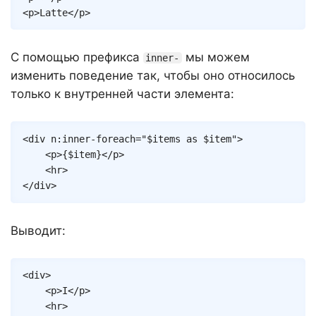
<
p
>
Latte
</
p
>
С помощью префикса
мы можем
inner-
изменить поведение так, чтобы оно относилось
только к внутренней части элемента:
Copy
<
div
n:inner-foreach
=
"
$items
as
$item
"
>
<
p
>
{
$item
}
</
p
>
<
hr
>
</
div
>
Выводит:
Copy
<
div
>
<
p
>
I
</
p
>
<
hr
>