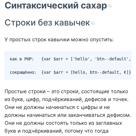
Синтаксический сахар
Строки без кавычек
У простых строк кавычки можно опустить:
Copy
как в PHP:   
{
var
$arr
=
[
'hello'
,
'btn--default'
,
'
сокращённо:  
{
var
$arr
=
[
hello
,
 btn
--
default
,
 €
]
}
Простые строки – это строки, состоящие только
из букв, цифр, подчёркиваний, дефисов и точек.
Они не должны начинаться с цифры и не
должны начинаться или заканчиваться дефисом.
Они не должны состоять только из заглавных
букв и подчёркиваний, потому что тогда