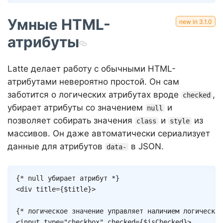
Умные HTML-
атрибуты
Latte делает работу с обычными HTML-
атрибутами невероятно простой. Он сам
заботится о логических атрибутах вроде
,
checked
убирает атрибуты со значением
и
null
позволяет собирать значения
и
из
class
style
массивов. Он даже автоматически сериализует
данные для атрибутов
в JSON.
data-
Copy
{* null убирает атрибут *}
<
div
title
=
{
$title
}
>
{* логическое значение управляет наличием логических
<
input
type
=
"
checkbox
"
checked
=
{
$isChecked
}
>