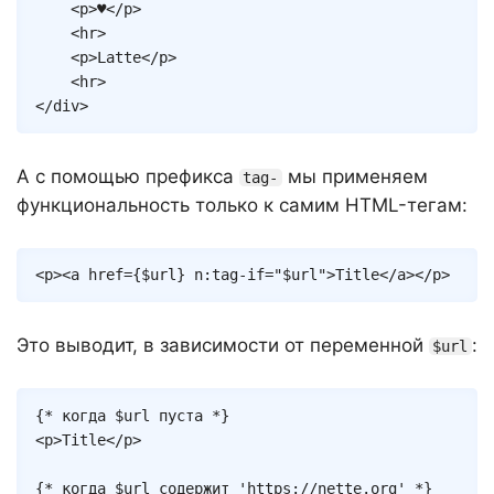
<
p
>
♥
</
p
>
<
hr
>
<
p
>
Latte
</
p
>
<
hr
>
</
div
>
А с помощью префикса
мы применяем
tag-
функциональность только к самим HTML-тегам:
Copy
<
p
>
<
a
href
=
{
$url
}
n:tag-if
=
"
$url
"
>
Title
</
a
>
</
p
>
Это выводит, в зависимости от переменной
:
$url
Copy
{* когда $url пуста *}
<
p
>
Title
</
p
>
{* когда $url содержит 'https://nette.org' *}