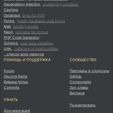
Dependency Injection
challenging container
Caching
Database
layer for PHP
Forms
greatly facilitates web forms
Mail
sending emails
Neon
readable file format
PHP Code Generator
Schema
user data validation
Utils
collection of useful utilities
...список всех пакетов
ПОМОЩЬ И ПОДДЕРЖКА
СООБЩЕСТВО
Forum
Партнеры и спонсоры
Discord Nette
GitHub
Release Notes
Componette
Commits
Зал славы
Витрина
УЗНАТЬ
Пожертвовать
Документация