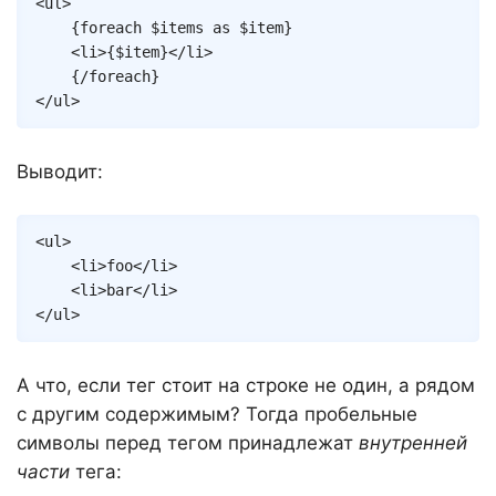
<
ul
>
{
foreach
$items
as
$item
}
<
li
>
{
$item
}
</
li
>
{/
foreach
}
</
ul
>
Выводит:
Copy
<
ul
>
<
li
>
foo
</
li
>
<
li
>
bar
</
li
>
</
ul
>
А что, если тег стоит на строке не один, а рядом
с другим содержимым? Тогда пробельные
символы перед тегом принадлежат
внутренней
части
тега: