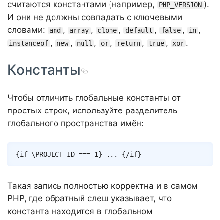
считаются константами (например,
).
PHP_VERSION
И они не должны совпадать с ключевыми
словами:
,
,
,
,
,
,
and
array
clone
default
false
in
,
,
,
,
,
,
.
instanceof
new
null
or
return
true
xor
Константы
Чтобы отличить глобальные константы от
простых строк, используйте разделитель
глобального пространства имён:
Copy
{
if
\
PROJECT_ID
===
1
}
 ... 
{/
if
}
Такая запись полностью корректна и в самом
PHP, где обратный слеш указывает, что
константа находится в глобальном