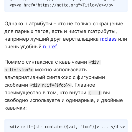
<
p
>
<
a
href
=
"
https://nette.org
"
>
Title
</
a
>
</
p
>
Однако n:атрибуты – это не только сокращение
для парных тегов, есть и чистые n:атрибуты,
например лучший друг верстальщика
n:class
или
очень удобный
n:href
.
Помимо синтаксиса с кавычками
<div 
можно использовать
n:if="$foo">
альтернативный синтаксис с фигурными
скобками
. Главное
<div n:if={$foo}>
преимущество в том, что внутри
вы
{...}
свободно используете и одинарные, и двойные
кавычки:
Copy
<
div
n:if
=
{
str_contains
(
$val
,
"foo"
)
}
>
 ... 
</
div
>