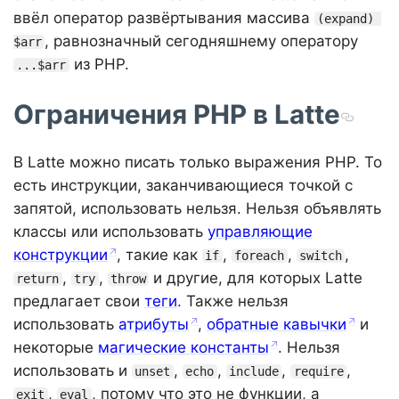
ввёл оператор развёртывания массива
(expand) 
, равнозначный сегодняшнему оператору
$arr
из PHP.
...$arr
Ограничения PHP в Latte
В Latte можно писать только выражения PHP. То
есть инструкции, заканчивающиеся точкой с
запятой, использовать нельзя. Нельзя объявлять
классы или использовать
управляющие
конструкции
, такие как
,
,
,
if
foreach
switch
,
,
и другие, для которых Latte
return
try
throw
предлагает свои
теги
. Также нельзя
использовать
атрибуты
,
обратные кавычки
и
некоторые
магические константы
. Нельзя
использовать и
,
,
,
,
unset
echo
include
require
,
, потому что это не функции, а
exit
eval