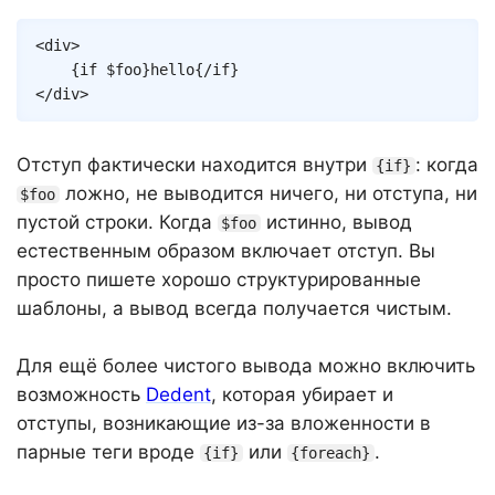
Copy
<
div
>
{
if
$foo
}
hello
{/
if
}
</
div
>
Отступ фактически находится внутри
: когда
{if}
ложно, не выводится ничего, ни отступа, ни
$foo
пустой строки. Когда
истинно, вывод
$foo
естественным образом включает отступ. Вы
просто пишете хорошо структурированные
шаблоны, а вывод всегда получается чистым.
Для ещё более чистого вывода можно включить
возможность
Dedent
, которая убирает и
отступы, возникающие из-за вложенности в
парные теги вроде
или
.
{if}
{foreach}