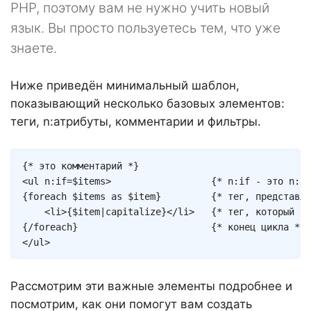
PHP, поэтому вам не нужно учить новый
язык. Вы просто пользуетесь тем, что уже
знаете.
Ниже приведён минимальный шаблон,
показывающий несколько базовых элементов:
теги, n:атрибуты, комментарии и фильтры.
Copy
{* это комментарий *}
<
ul
n:if
=
$items
>
{* n:if - это n:ат
{
foreach
$items
as
$item
}
{* тег, представля
<
li
>
{
$item
|
capitalize
}
</
li
>
{* тег, который вы
{/
foreach
}
{* конец цикла *}
</
ul
>
Рассмотрим эти важные элементы подробнее и
посмотрим, как они помогут вам создать