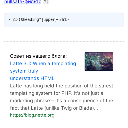
nullsafe-фильтр
:
?|
Copy
<
h1
>
{
$heading
?
|
upper
}
</
h1
>
Совет из нашего блога:
Latte 3.1: When a templating
system truly
understands HTML
Latte has long held the position of the safest
templating system for PHP. It's not just a
marketing phrase – it's a consequence of the
fact that Latte (unlike Twig or Blade)…
https://blog.nette.org