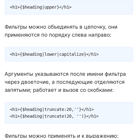
Copy
<
h1
>
{
$heading
|
upper
}
</
h1
>
Фильтры можно объединять в цепочку, они
применяются по порядку слева направо:
Copy
<
h1
>
{
$heading
|
lower
|
capitalize
}
</
h1
>
Аргументы указываются после имени фильтра
через двоеточие, а последующие отделяются
запятыми; работает и вызов со скобками:
Copy
<
h1
>
{
$heading
|
truncate
:
20
,
''
}
</
h1
>
<
h1
>
{
$heading
|
truncate
(
20
,
''
)
}
</
h1
>
Фильтры можно применять и к выражению: