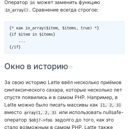
Оператор
может заменить функцию
in
. Сравнение всегда строгое:
in_array()
Copy
{* как in_array($item, $items, true) *}
{
if
$item
in
$items
}
{/
if
}
Окно в историю
За свою историю Latte ввёл несколько приёмов
синтаксического сахара, которые несколько лет
спустя появились и в самом PHP. Например, в
Latte можно было писать массивы как
[1, 2, 3]
вместо
или использовать nullsafe-
array(1, 2, 3)
оператор
задолго до того, как это
$obj?->foo
стало возможным в самом PHP. Latte также