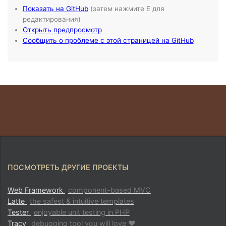
ПОСМОТРЕТЬ ДРУГИЕ ПРОЕКТЫ
Web Framework
component-based MVC
Latte
the safest & intuitive templates
Tester
enjoyable unit testing in PHP
Tracy
debugging tool you will love ♥