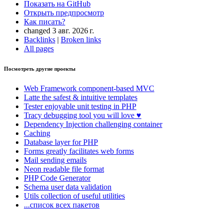
Показать на GitHub
Открыть предпросмотр
Как писать?
changed 3 авг. 2026 г.
Backlinks
|
Broken links
All pages
Посмотреть другие проекты
Web Framework
component-based MVC
Latte
the safest & intuitive templates
Tester
enjoyable unit testing in PHP
Tracy
debugging tool you will love ♥
Dependency Injection
challenging container
Caching
Database
layer for PHP
Forms
greatly facilitates web forms
Mail
sending emails
Neon
readable file format
PHP Code Generator
Schema
user data validation
Utils
collection of useful utilities
...список всех пакетов