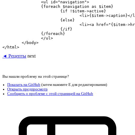
		<ul id="navigation">

		{foreach $navigation as $item}

			{if !$item->active}

				<li>{$item->caption}</li>

			{else}

				<li><a href="{$item->href}">{$item->caption}</a></li>

			{/if}

		{/foreach}

		</ul>

	</body>

◄ Рецепты
next