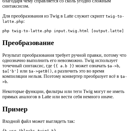
благодаря чему справляется со сколь угодно сложным
синтаксисом.
Для преобразования из Twig в Latte служит скрипт
twig-to-
:
latte.php
Преобразование
Результат преобразования требует ручной правки, потому что
однозначно выполнить его невозможно. Twig использует
точечный синтаксис, где
может означать
,
{{ a.b }}
$a->b
или
, а различить это во время
$a['b']
$a->getB()
компиляции нельзя. Поэтому конвертер преобразует всё в
$a-
.
>b
Некоторые функции, фильтры или теги Twig могут не иметь
прямых аналогов в Latte или вести себя немного иначе.
Пример
Входной файл может выглядеть так:
{% use "blocks.twig" %}
