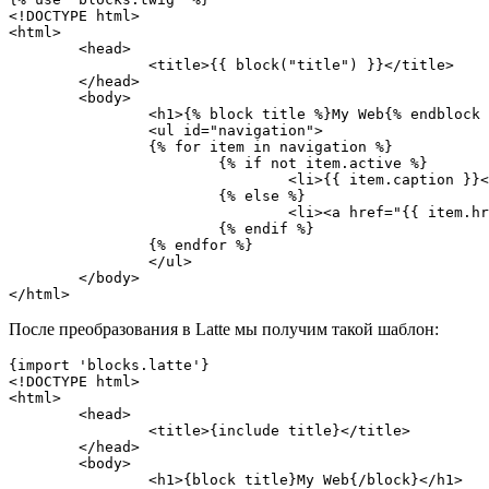
<!DOCTYPE html>

<html>

	<head>

		<title>{{ block("title") }}</title>

	</head>

	<body>

		<h1>{% block title %}My Web{% endblock %}</h1>

		<ul id="navigation">

		{% for item in navigation %}

			{% if not item.active %}

				<li>{{ item.caption }}</li>

			{% else %}

				<li><a href="{{ item.href }}">{{ item.caption }}</a></li>

			{% endif %}

		{% endfor %}

		</ul>

	</body>

После преобразования в Latte мы получим такой шаблон:
{import 'blocks.latte'}

<!DOCTYPE html>

<html>

	<head>

		<title>{include title}</title>

	</head>

	<body>

		<h1>{block title}My Web{/block}</h1>
