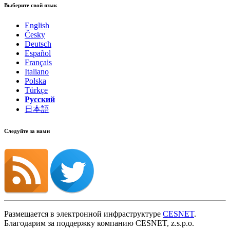
Выберите свой язык
English
Česky
Deutsch
Español
Français
Italiano
Polska
Türkçe
Русский
日本語
Следуйте за нами
Размещается в электронной инфраструктуре
CESNET
.
Благодарим за поддержку компанию CESNET, z.s.p.o.