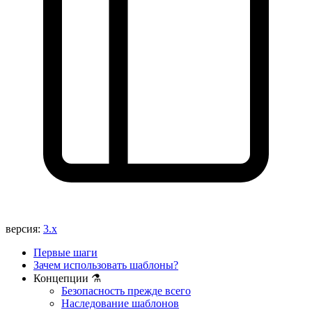
Вы нашли проблему на этой странице?
Показать на GitHub
(затем нажмите E для редактирования)
Открыть предпросмотр
Сообщить о проблеме с этой страницей на GitHub
версия:
3.x
Первые шаги
Зачем использовать шаблоны?
Концепции ⚗️
Безопасность прежде всего
Наследование шаблонов