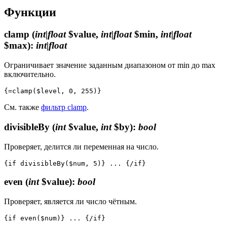
Функции
clamp
(
int|float
$value,
int|float
$min,
int|float
$max)
:
int|float
Ограничивает значение заданным диапазоном от min до max
включительно.
См. также
фильтр clamp
.
divisibleBy
(
int
$value,
int
$by)
:
bool
Проверяет, делится ли переменная на число.
even
(
int
$value)
:
bool
Проверяет, является ли число чётным.