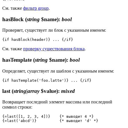
См. также
фильтр group
.
hasBlock
(
string
$name)
:
bool
Проверяет, существует ли блок с указанным именем:
См. также
проверку существования блока
.
hasTemplate
(
string
$name)
:
bool
Определяет, существует ли шаблон с указанным именем:
last
(
string|array
$value)
:
mixed
Возвращает последний элемент массива или последний
символ строки:
{=last([1, 2, 3, 4])}    {* выводит 4 *}
