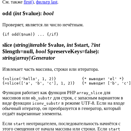
См. также
first()
,
фильтр last
.
odd
(
int
$value)
:
bool
Проверяет, является ли число нечётным.
slice
(
string|iterable
$value,
int
$start,
?int
$length=null,
bool
$preserveKeys=false)
:
string|array|\Generator
Извлекает часть массива, строки или итератора.
{=slice('hello', 1, 2)}           {* выводит 'el' *}

Функция работает как функция PHP
для
array_slice
массивов или
для строк, с запасным вариантом в
mb_substr
виде функции
в режиме UTF‑8. Если на входе
iconv_substr
обычный итератор, он преобразуется в генератор, который
отдаёт вырезанные элементы.
Если
неотрицателен, последовательность начнётся с
start
этого смещения от начала массива или строки. Если
start