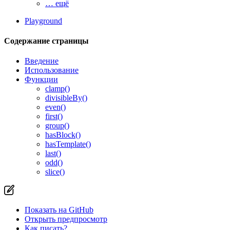
… ещё
Playground
Содержание страницы
Введение
Использование
Функции
clamp()
divisibleBy()
even()
first()
group()
hasBlock()
hasTemplate()
last()
odd()
slice()
Показать на GitHub
Открыть предпросмотр
Как писать?