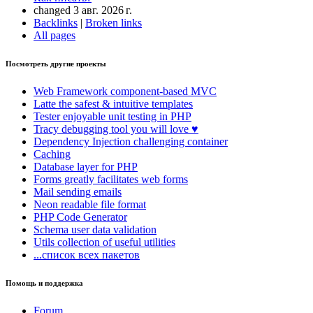
changed 3 авг. 2026 г.
Backlinks
|
Broken links
All pages
Посмотреть другие проекты
Web Framework
component-based MVC
Latte
the safest & intuitive templates
Tester
enjoyable unit testing in PHP
Tracy
debugging tool you will love ♥
Dependency Injection
challenging container
Caching
Database
layer for PHP
Forms
greatly facilitates web forms
Mail
sending emails
Neon
readable file format
PHP Code Generator
Schema
user data validation
Utils
collection of useful utilities
...список всех пакетов
Помощь и поддержка
Forum