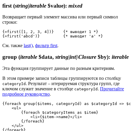
first
(
string|iterable
$value)
:
mixed
Возвращает первый элемент массива или первый символ
строки:
{=first([1, 2, 3, 4])}    {* выводит 1 *}

См. также
last()
,
фильтр first
.
group
(
iterable
$data,
string|int|\Closure
$by)
:
iterable
Эта функция группирует данные по разным критериям.
В этом примере записи таблицы группируются по столбцу
. Результат – итерируемая структура групп, где
categoryId
ключом служит значение в столбце
.
Прочитайте
categoryId
подробное руководство
.
{foreach group($items, categoryId) as $categoryId => $c
    <ul>

        {foreach $categoryItems as $item}

            <li>{$item->name}</li>

        {/foreach}

    </ul>
