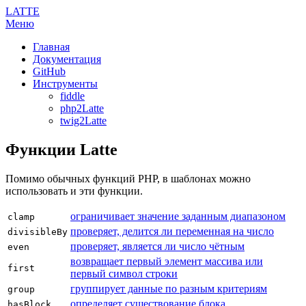
LATTE
Меню
Главная
Документация
GitHub
Инструменты
fiddle
php2Latte
twig2Latte
Функции Latte
Помимо обычных функций PHP, в шаблонах можно
использовать и эти функции.
ограничивает значение заданным диапазоном
clamp
проверяет, делится ли переменная на число
divisibleBy
проверяет, является ли число чётным
even
возвращает первый элемент массива или
first
первый символ строки
группирует данные по разным критериям
group
определяет существование блока
hasBlock