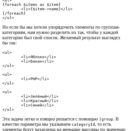
<ul>

{foreach $items as $item}

	<li>{$item->name}</li>

{/foreach}

Но если бы мы хотели упорядочить элементы по группам-
категориям, нам нужно разделить их так, чтобы у каждой
категории был свой список. Желаемый результат выглядел
бы так:
<ul>

	<li>Яблоко</li>

	<li>Банан</li>

</ul>

<ul>

	<li>PHP</li>

</ul>

<ul>

	<li>Зелёный</li>

	<li>Красный</li>

	<li>Синий</li>

Эта задача легко и изящно решается с помощью
. В
|group
качестве параметра мы указываем
, то есть
categoryId
элементы будут разделены на меньшие массивы по значению