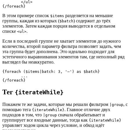
	</ul>

В этом примере список
разделяется на меньшие
$items
группы, каждая из которых (
) содержит до трёх
$batch
элементов. Затем каждая порция выводится в отдельном
списке
.
<ul>
Если в последней группе не хватает элементов до нужного
количества, второй параметр фильтра позволяет задать, чем
эта группа будет дополнена. Это идеально подходит для
эстетичного выравнивания элементов там, где неполный ряд
выглядел бы неаккуратно.
{foreach ($items|batch: 3, '—') as $batch}

	...

Тег
{iterateWhile}
Покажем те же задачи, которые мы решали фильтром
, с
|group
помощью тега
. Главное отличие двух
{iterateWhile}
подходов в том, что
сначала обрабатывает и
|group
группирует все входные данные, тогда как
{iterateWhile}
управляет ходом цикла через условие, и обход идёт