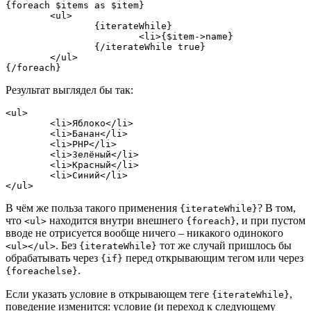
{foreach $items as $item}

	<ul>

		{iterateWhile}

			<li>{$item->name}

		{/iterateWhile true}

	</ul>

Результат выглядел бы так:
<ul>

	<li>Яблоко</li>

	<li>Банан</li>

	<li>PHP</li>

	<li>Зелёный</li>

	<li>Красный</li>

	<li>Синий</li>

В чём же польза такого применения
? В том,
{iterateWhile}
что
находится внутри внешнего
, и при пустом
<ul>
{foreach}
вводе не отрисуется вообще ничего – никакого одинокого
. Без
тот же случай пришлось бы
<ul></ul>
{iterateWhile}
обрабатывать через
перед открывающим тегом или через
{if}
.
{foreachelse}
Если указать условие в открывающем теге
,
{iterateWhile}
поведение изменится: условие (и переход к следующему