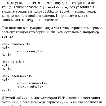
элементу) выполняется в начале внутреннего цикла, а не в
конце. Таким образом, в
без условия вы
{iterateWhile}
входите всегда, а в
– только тогда,
{iterateWhile $cond}
когда условие
выполнено. И при этом в
$cond
$item
записывается следующий элемент.
Это полезно в ситуациях, когда мы хотим отрисовать первый
элемент каждой категории иначе, чем остальные, например
вот так:
<h1>Яблоко</h1>

<ul>

	<li>Банан</li>

</ul>

<h1>PHP</h1>

<ul>

</ul>

<h1>Зелёный</h1>

<ul>

	<li>Красный</li>

	<li>Синий</li>

(Пустой
для категории PHP – лишь иллюстрация
<ul></ul>
механики, в реальном коде отрисовку
вы бы обработали
<ul>