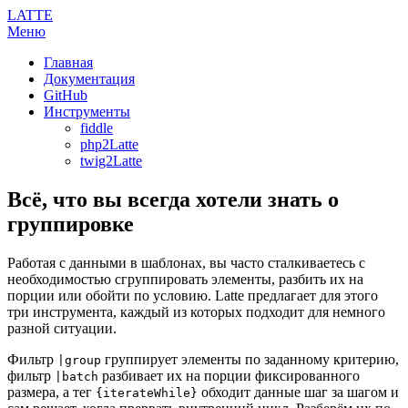
LATTE
Меню
Главная
Документация
GitHub
Инструменты
fiddle
php2Latte
twig2Latte
Всё, что вы всегда хотели знать о
группировке
Работая с данными в шаблонах, вы часто сталкиваетесь с
необходимостью сгруппировать элементы, разбить их на
порции или обойти по условию. Latte предлагает для этого
три инструмента, каждый из которых подходит для немного
разной ситуации.
Фильтр
группирует элементы по заданному критерию,
|group
фильтр
разбивает их на порции фиксированного
|batch
размера, а тег
обходит данные шаг за шагом и
{iterateWhile}