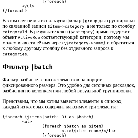
		{/foreach}

	</ul>

В этом случае мы используем фильтр
для группировки
|group
по связанной записи
, а не только по столбцу
$item->category
. В результате ключ (
) прямо содержит
categoryId
$category
объект
соответствующей категории, поэтому мы
ActiveRow
можем вывести её имя через
и обратиться
{$category->name}
к любому другому столбцу без отдельного запроса к
.
categories
Фильтр
|batch
Фильтр разбивает список элементов на порции
фиксированного размера. Это удобно для сеточных раскладок,
разбиения по колонкам или любой визуальной группировки.
Представим, что мы хотим вывести элементы в списках,
каждый из которых содержит максимум три элемента:
{foreach ($items|batch: 3) as $batch}

	<ul>

		{foreach $batch as $item}

			<li>{$item->name}</li>

		{/foreach}
