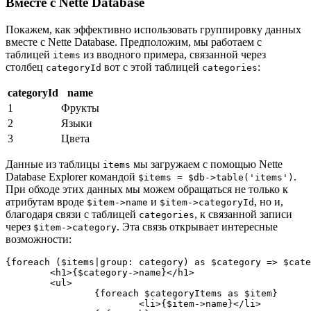
Вместе с Nette Database
Покажем, как эффективно использовать группировку данных
вместе с Nette Database. Предположим, мы работаем с
таблицей
из вводного примера, связанной через
items
столбец
вот с этой таблицей
:
categoryId
categories
categoryId
name
1
Фрукты
2
Языки
3
Цвета
Данные из таблицы
мы загружаем с помощью Nette
items
Database Explorer командой
.
$items = $db->table('items')
При обходе этих данных мы можем обращаться не только к
атрибутам вроде
и
, но и,
$item->name
$item->categoryId
благодаря связи с таблицей
, к связанной записи
categories
через
. Эта связь открывает интересные
$item->category
возможности:
{foreach ($items|group: category) as $category => $cate
	<h1>{$category->name}</h1>

	<ul>

		{foreach $categoryItems as $item}

			<li>{$item->name}</li>
