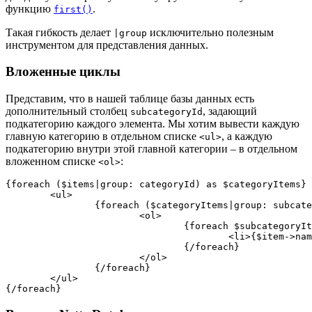
функцию
.
first()
Такая гибкость делает
исключительно полезным
|group
инструментом для представления данных.
Вложенные циклы
Представим, что в нашей таблице базы данных есть
дополнительный столбец
, задающий
subcategoryId
подкатегорию каждого элемента. Мы хотим вывести каждую
главную категорию в отдельном списке
, а каждую
<ul>
подкатегорию внутри этой главной категории – в отдельном
вложенном списке
:
<ol>
{foreach ($items|group: categoryId) as $categoryItems}

	<ul>

		{foreach ($categoryItems|group: subcategoryId) as $subcategoryItems}

			<ol>

				{foreach $subcategoryItems as $item}

					<li>{$item->name}

				{/foreach}

			</ol>

		{/foreach}

	</ul>
