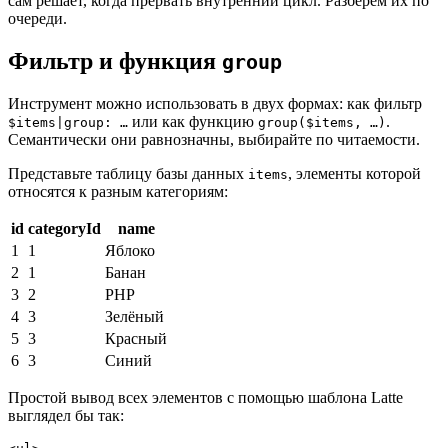
сам решает, когда прервать внутренний цикл. Разберём их по
очереди.
Фильтр и функция
group
Инструмент можно использовать в двух формах: как фильтр
или как функцию
.
$items|group: …
group($items, …)
Семантически они равнозначны, выбирайте по читаемости.
Представьте таблицу базы данных
, элементы которой
items
относятся к разным категориям:
id
categoryId
name
1
1
Яблоко
2
1
Банан
3
2
PHP
4
3
Зелёный
5
3
Красный
6
3
Синий
Простой вывод всех элементов с помощью шаблона Latte
выглядел бы так: