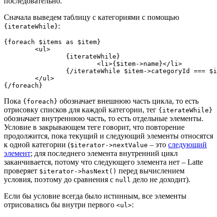
последовательно.
Сначала выведем таблицу с категориями с помощью
:
{iterateWhile}
{foreach $items as $item}

	<ul>

		{iterateWhile}

			<li>{$item->name}</li>

		{/iterateWhile $item->categoryId === $iterator->nextValue->categoryId}

	</ul>

Пока
обозначает внешнюю часть цикла, то есть
{foreach}
отрисовку списков для каждой категории, тег
{iterateWhile}
обозначает внутреннюю часть, то есть отдельные элементы.
Условие в закрывающем теге говорит, что повторение
продолжится, пока текущий и следующий элементы относятся
к одной категории (
– это
следующий
$iterator->nextValue
элемент
; для последнего элемента внутренний цикл
заканчивается, потому что следующего элемента нет – Latte
проверяет
перед вычислением
$iterator->hasNext()
условия, поэтому до сравнения с
дело не доходит).
null
Если бы условие всегда было истинным, все элементы
отрисовались бы внутри первого
:
<ul>