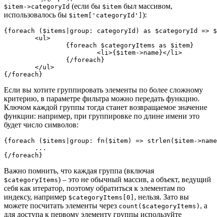
(если бы
был массивом,
$item->categoryId
$item
использовалось бы
):
$item['categoryId']
{foreach ($items|group: categoryId) as $categoryId => $
	<ul>

		{foreach $categoryItems as $item}

			<li>{$item->name}</li>

		{/foreach}

	</ul>

Если вы хотите группировать элементы по более сложному
критерию, в параметре фильтра можно передать функцию.
Ключом каждой группы тогда станет возвращаемое значение
функции: например, при группировке по длине имени это
будет число символов:
{foreach ($items|group: fn($item) => strlen($item->name
	...

Важно помнить, что каждая группа (включая
) – это не обычный массив, а объект, ведущий
$categoryItems
себя как итератор, поэтому обратиться к элементам по
индексу, например
, нельзя. Зато вы
$categoryItems[0]
можете посчитать элементы через
, а
count($categoryItems)
для доступа к первому элементу группы используйте