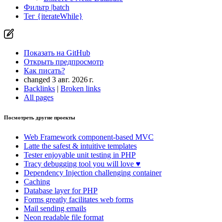
Фильтр |batch
Тег {iterateWhile}
Показать на GitHub
Открыть предпросмотр
Как писать?
changed 3 авг. 2026 г.
Backlinks
|
Broken links
All pages
Вы нашли проблему на этой странице?
Посмотреть другие проекты
Показать на GitHub
(затем нажмите E для редактирования)
Web Framework
component-based MVC
Открыть предпросмотр
Latte
the safest & intuitive templates
Сообщить о проблеме с этой страницей на GitHub
Tester
enjoyable unit testing in PHP
Tracy
debugging tool you will love ♥
Dependency Injection
challenging container
Caching
Database
layer for PHP
Forms
greatly facilitates web forms
Mail
sending emails
Neon
readable file format