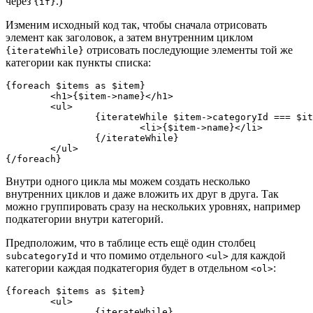
через
.)
{if}
Изменим исходный код так, чтобы сначала отрисовать
элемент как заголовок, а затем внутренним циклом
отрисовать последующие элементы той же
{iterateWhile}
категории как пункты списка:
{foreach $items as $item}

	<h1>{$item->name}</h1>

	<ul>

		{iterateWhile $item->categoryId === $iterator->nextValue?->categoryId}

			<li>{$item->name}</li>

		{/iterateWhile}

	</ul>

Внутри одного цикла мы можем создать несколько
внутренних циклов и даже вложить их друг в друга. Так
можно группировать сразу на нескольких уровнях, например
подкатегории внутри категорий.
Предположим, что в таблице есть ещё один столбец
и что помимо отдельного
для каждой
subcategoryId
<ul>
категории каждая подкатегория будет в отдельном
:
<ol>
{foreach $items as $item}

	<ul>

		{iterateWhile}
