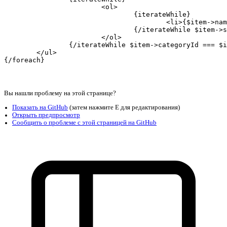
			<ol>

				{iterateWhile}

					<li>{$item->name}

				{/iterateWhile $item->subcategoryId === $iterator->nextValue->subcategoryId}

			</ol>

		{/iterateWhile $item->categoryId === $iterator->nextValue->categoryId}

	</ul>
