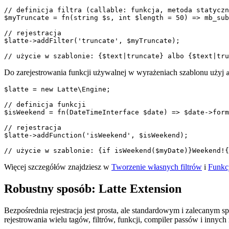
// definicja filtra (callable: funkcja, metoda statyczn
$myTruncate = fn(string $s, int $length = 50) => mb_sub
// rejestracja

$latte->addFilter('truncate', $myTruncate);

Do zarejestrowania funkcji używalnej w wyrażeniach szablonu użyj
$latte = new Latte\Engine;

// definicja funkcji

$isWeekend = fn(DateTimeInterface $date) => $date->form
// rejestracja

$latte->addFunction('isWeekend', $isWeekend);

Więcej szczegółów znajdziesz w
Tworzenie własnych filtrów
i
Funkc
Robustny sposób: Latte Extension
Bezpośrednia rejestracja jest prosta, ale standardowym i zalecanym 
rejestrowania wielu tagów, filtrów, funkcji, compiler passów i innych 