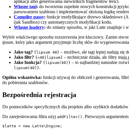
aplikacji albo generowania niewielkich fragmentów treści.
Własne tagi
:
do tworzenia zupełnie nowych konstrukcji język
parsowaniem szablonu i implementować złożoną logikę render
Compiler passy
:
funkcje modyfikujące drzewo składniowe (A
(jak Sandbox) czy automatycznych modyfikacji kodu.
Własne loadery
:
do zmiany sposobu, w jaki Latte znajduje i 
Wybór właściwego sposobu rozszerzenia jest kluczowy. Zanim stworzys
ipsum
, który jako argument przyjmuje liczbę słów do wygenerowania
Jako tag?
– możliwe, ale tagi lepiej nadają się
{lipsum 40}
Jako filtr?
– technicznie działa, ale filtry mają
{=40|lipsum}
Jako funkcja?
– to najbardziej naturalne roz
{lipsum(40)}
.
lipsum(40)}
Ogólna wskazówka:
funkcji używaj do obliczeń i generowania, fil
do pobierania szablonów.
Bezpośrednia rejestracja
Do pomocników specyficznych dla projektu albo szybkich dodatków La
Do zarejestrowania filtra użyj
. Pierwszym argumentem f
addFilter()
$latte = new Latte\Engine;
