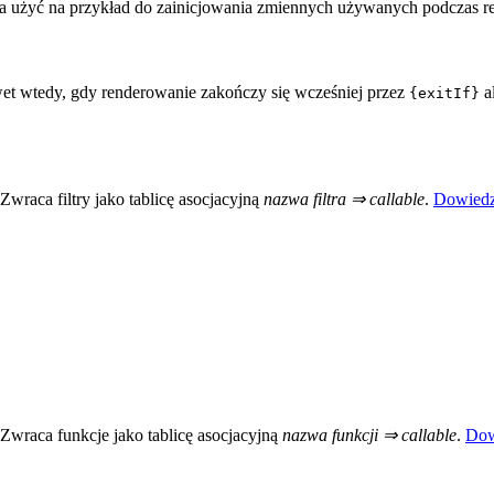
użyć na przykład do zainicjowania zmiennych używanych podczas r
t wtedy, gdy renderowanie zakończy się wcześniej przez
a
{exitIf}
 Zwraca filtry jako tablicę asocjacyjną
nazwa filtra ⇒ callable
.
Dowiedz
 Zwraca funkcje jako tablicę asocjacyjną
nazwa funkcji ⇒ callable
.
Dow