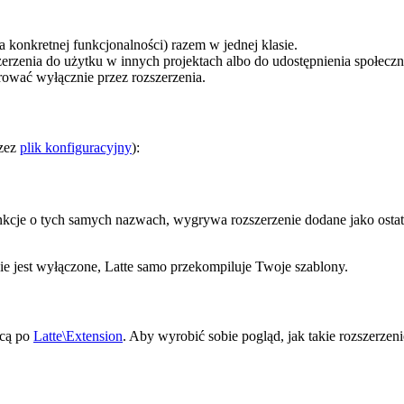
la konkretnej funkcjonalności) razem w jednej klasie.
erzenia do użytku w innych projektach albo do udostępnienia społeczn
rować wyłącznie przez rozszerzenia.
rzez
plik konfiguracyjny
):
albo funkcje o tych samych nazwach, wygrywa rozszerzenie dodane jako o
e jest wyłączone, Latte samo przekompiluje Twoje szablony.
ącą po
Latte\Extension
. Aby wyrobić sobie pogląd, jak takie rozszerz