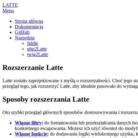
LATTE
Menu
Strona główna
Dokumentacja
GitHub
Narzędzia
fiddle
php2Latte
twig2Latte
Rozszerzanie Latte
Latte zostało zaprojektowane z myślą o rozszerzalności. Choć jego s
przegląd tego, jak rozszerzyć Latte, aby idealnie pasowało do wym
Sposoby rozszerzania Latte
Oto szybki przegląd głównych sposobów dostosowywania i rozszerza
Własne filtry
:
do formatowania lub przekształcania danych b
konkretnego escapowania. Możesz ich użyć również do mody
Własne funkcje
:
do dodawania logiki wielokrotnego użytku,