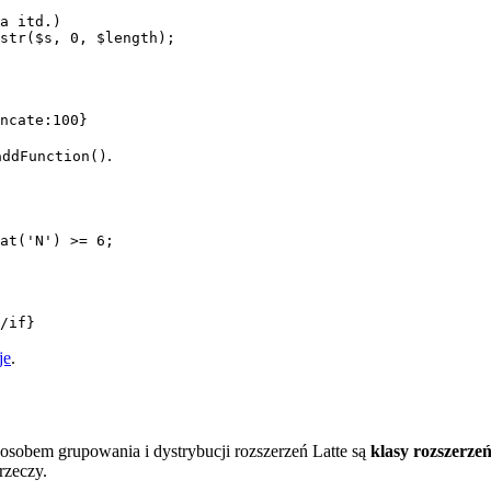
a itd.)

str($s, 0, $length);

.
addFunction()
at('N') >= 6;

je
.
sposobem grupowania i dystrybucji rozszerzeń Latte są
klasy rozszerze
rzeczy.