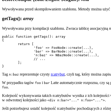
Wywoływana przed skompilowaniem szablonu. Metody można użyć na p
getTags()
:
array
Wywoływana przy kompilacji szablonu. Zwraca tablicę asocjacyjną
n
public function getTags(): array

{

	return [

		'foo' => FooNode::create(...),

		'bar' => BarNode::create(...),

		'n:baz' => NBazNode::create(...),

		// ...

	];

Tag
reprezentuje czysty
n:atrybut
, czyli tag, który można zapis
n:baz
W przypadku tagów
i
Latte automatycznie rozpozna, czy są p
foo
bar
.
foo
Kolejność wykonywania takich n:atrybutów wynika z ich kolejności 
w odwrotnej kolejności jako
.
<div n:bar="..." n:foo="...">
Jeśli potrzebujesz ustalić kolejność n:atrybutów pochodzących z ró