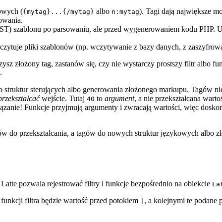
owych (
albo
). Tagi dają największe m
{mytag}...{/mytag}
n:mytag
owania.
ST) szablonu po parsowaniu, ale przed wygenerowaniem kodu PHP. U
wczytuje pliki szablonów (np. wczytywanie z bazy danych, z zaszyfrow
z złożony tag, zastanów się, czy nie wystarczy prostszy filtr albo fu
.
 do struktur sterujących albo generowania złożonego markupu. Tagów n
przekształcać
wejście. Tutaj
to
argument
, a nie przekształcana wart
40
wiązanie! Funkcje przyjmują argumenty i zwracają wartości, więc dosk
trów do przekształcania, a tagów do nowych struktur językowych albo
tte pozwala rejestrować filtry i funkcje bezpośrednio na obiekcie
La
unkcji filtra będzie wartość przed potokiem
, a kolejnymi te podan
|