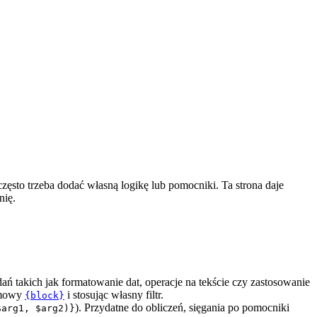
zęsto trzeba dodać własną logikę lub pomocniki. Ta strona daje
nię.
dań takich jak formatowanie dat, operacje na tekście czy zastosowanie
imowy
i stosując własny filtr.
{block}
). Przydatne do obliczeń, sięgania po pomocniki
$arg1, $arg2)}