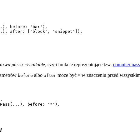
azwa passu ⇒ callable
, czyli funkcje reprezentujące tzw.
compiler pas
arametrów
albo
może być
w znaczeniu przed wszystkimi
before
after
*
d