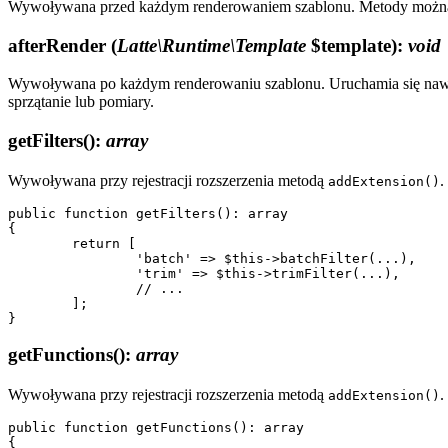
Wywoływana przed każdym renderowaniem szablonu. Metody można 
afterRender
(
Latte\Runtime\Template
$template)
:
void
Wywoływana po każdym renderowaniu szablonu. Uruchamia się nawe
sprzątanie lub pomiary.
getFilters()
:
array
Wywoływana przy rejestracji rozszerzenia metodą
.
addExtension()
public function getFilters(): array

{

	return [

		'batch' => $this->batchFilter(...),

		'trim' => $this->trimFilter(...),

		// ...

	];

getFunctions()
:
array
Wywoływana przy rejestracji rozszerzenia metodą
.
addExtension()
public function getFunctions(): array

{
