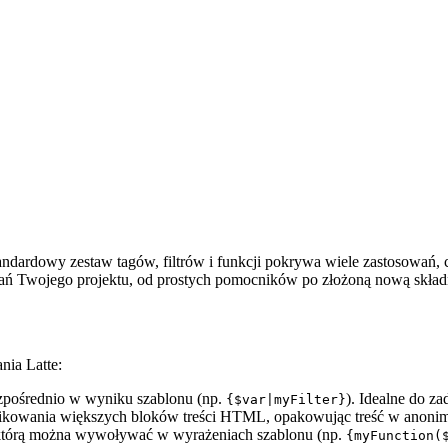
tandardowy zestaw tagów, filtrów i funkcji pokrywa wiele zastosowań, c
agań Twojego projektu, od prostych pomocników po złożoną nową skład
nia Latte:
ezpośrednio w wyniku szablonu (np.
). Idealne do za
{$var|myFilter}
fikowania większych bloków treści HTML, opakowując treść w anon
 którą można wywoływać w wyrażeniach szablonu (np.
{myFunction(