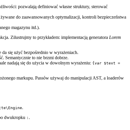
ożliwości: pozwalają definiować własne struktury, sterować
żywane do zaawansowanych optymalizacji, kontroli bezpieczeństwa
anego magazynu itd.).
nkcja. Zilustrujmy to przykładem: implementacją generatora
Lorem
ie da się użyć bezpośrednio w wyrażeniach.
ość. Semantycznie to nie brzmi dobrze.
onale nadają się do użycia w dowolnym wyrażeniu:
{var $text =
 złożonego markupu. Passów używaj do manipulacji AST, a loaderów
.
tte\Engine
e po dwukropku
.
: