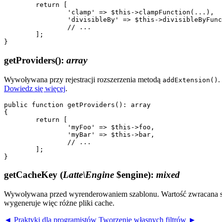
	return [

		'clamp' => $this->clampFunction(...),

		'divisibleBy' => $this->divisibleByFunction(...),

		// ...

	];

getProviders()
:
array
Wywoływana przy rejestracji rozszerzenia metodą
.
addExtension()
Dowiedz się więcej
.
public function getProviders(): array

{

	return [

		'myFoo' => $this->foo,

		'myBar' => $this->bar,

		// ...

	];

getCacheKey
(
Latte\Engine
$engine)
:
mixed
Wywoływana przed wyrenderowaniem szablonu. Wartość zwracana staj
wygeneruje więc różne pliki cache.
◄ Praktyki dla programistów
Tworzenie własnych filtrów ►