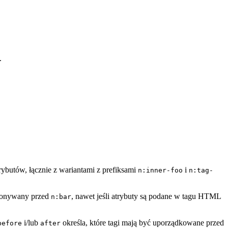
.
rybutów, łącznie z wariantami z prefiksami
i
n:inner-foo
n:tag-
konywany przed
, nawet jeśli atrybuty są podane w tagu HTML
n:bar
i/lub
określa, które tagi mają być uporządkowane przed
before
after