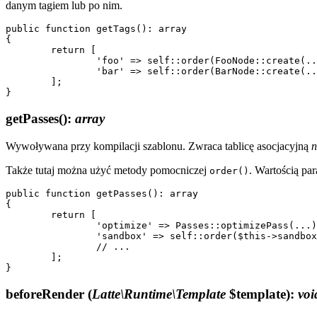
danym tagiem lub po nim.
public function getTags(): array

{

	return [

		'foo' => self::order(FooNode::create(...), before: 'bar'),

		'bar' => self::order(BarNode::create(...), after: ['block', 'snippet']),

	];

getPasses()
:
array
Wywoływana przy kompilacji szablonu. Zwraca tablicę asocjacyjną
n
Także tutaj można użyć metody pomocniczej
. Wartością p
order()
public function getPasses(): array

{

	return [

		'optimize' => Passes::optimizePass(...),

		'sandbox' => self::order($this->sandboxPass(...), before: '*'),

		// ...

	];

beforeRender
(
Latte\Runtime\Template
$template)
:
voi