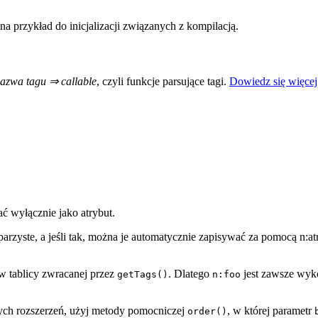
rzykład do inicjalizacji związanych z kompilacją.
azwa tagu ⇒ callable
, czyli funkcje parsujące tagi.
Dowiedz się więcej
ać wyłącznie jako atrybut.
arzyste, a jeśli tak, można je automatycznie zapisywać za pomocą n:at
w tablicy zwracanej przez
. Dlatego
jest zawsze wy
getTags()
n:foo
żnych rozszerzeń, użyj metody pomocniczej
, w której parametr
order()