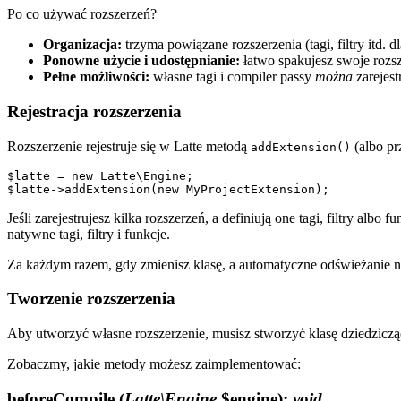
Po co używać rozszerzeń?
Organizacja:
trzyma powiązane rozszerzenia (tagi, filtry itd. d
Ponowne użycie i udostępnianie:
łatwo spakujesz swoje rozsz
Pełne możliwości:
własne tagi i compiler passy
można
zarejest
Rejestracja rozszerzenia
Rozszerzenie rejestruje się w Latte metodą
(albo p
addExtension()
$latte = new Latte\Engine;

Jeśli zarejestrujesz kilka rozszerzeń, a definiują one tagi, filtry 
natywne tagi, filtry i funkcje.
Za każdym razem, gdy zmienisz klasę, a automatyczne odświeżanie ni
Tworzenie rozszerzenia
Aby utworzyć własne rozszerzenie, musisz stworzyć klasę dziedzicz
Zobaczmy, jakie metody możesz zaimplementować:
beforeCompile
(
Latte\Engine
$engine)
:
void