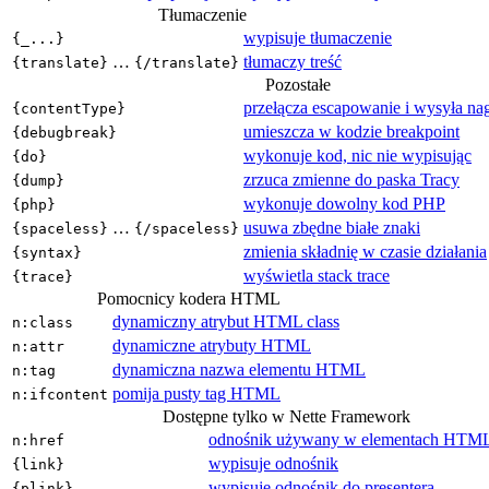
Tłumaczenie
wypisuje tłumaczenie
{_...}
…
tłumaczy treść
{translate}
{/translate}
Pozostałe
przełącza escapowanie i wysyła 
{contentType}
umieszcza w kodzie breakpoint
{debugbreak}
wykonuje kod, nic nie wypisując
{do}
zrzuca zmienne do paska Tracy
{dump}
wykonuje dowolny kod PHP
{php}
…
usuwa zbędne białe znaki
{spaceless}
{/spaceless}
zmienia składnię w czasie działania
{syntax}
wyświetla stack trace
{trace}
Pomocnicy kodera HTML
dynamiczny atrybut HTML class
n:class
dynamiczne atrybuty HTML
n:attr
dynamiczna nazwa elementu HTML
n:tag
pomija pusty tag HTML
n:ifcontent
Dostępne tylko w Nette Framework
odnośnik używany w elementach HTM
n:href
wypisuje odnośnik
{link}
wypisuje odnośnik do presentera
{plink}