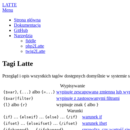
LATTE
Menu
Strona główna
Dokumentacja
GitHub
Narzędzia
fiddle
php2Latte
twig2Latte
Tagi Latte
Przegląd i opis wszystkich tagów dostępnych domyślnie w systemie 
Wypisywanie
,
albo
wypisuje zescapowaną zmienną lub wyr
{$var}
{...}
{=...}
wypisuje z zastosowanymi filtrami
{$var|filter}
albo
wypisuje znak
albo
{l}
{r}
{
}
Warunki
…
…
…
warunek if
{if}
{elseif}
{else}
{/if}
…
…
warunek ifset
{ifset}
{elseifset}
{/ifset}
…
sprawdza, czy wartość się
{ifchanged}
{/ifchanged}