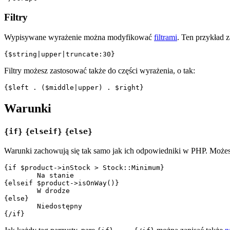
Filtry
Wypisywane wyrażenie można modyfikować
filtrami
. Ten przykład 
Filtry możesz zastosować także do części wyrażenia, o tak:
Warunki
{if}
{elseif}
{else}
Warunki zachowują się tak samo jak ich odpowiedniki w PHP. Możes
{if $product->inStock > Stock::Minimum}

	Na stanie

{elseif $product->isOnWay()}

	W drodze

{else}

	Niedostępny
