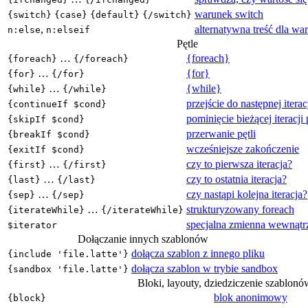
warunek switch
{switch}
{case}
{default}
{/switch}
,
alternatywna treść dla w
n:else
n:elseif
Pętle
…
{foreach}
{foreach}
{/foreach}
…
{for}
{for}
{/for}
…
{while}
{while}
{/while}
przejście do następnej iterac
{continueIf $cond}
pominięcie bieżącej iteracji 
{skipIf $cond}
przerwanie pętli
{breakIf $cond}
wcześniejsze zakończenie
{exitIf $cond}
…
czy to pierwsza iteracja?
{first}
{/first}
…
czy to ostatnia iteracja?
{last}
{/last}
…
czy nastąpi kolejna iteracja?
{sep}
{/sep}
…
strukturyzowany foreach
{iterateWhile}
{/iterateWhile}
specjalna zmienna wewnątrz
$iterator
Dołączanie innych szablonów
dołącza szablon z innego pliku
{include 'file.latte'}
dołącza szablon w trybie sandbox
{sandbox 'file.latte'}
Bloki, layouty, dziedziczenie szablonó
blok anonimowy
{block}