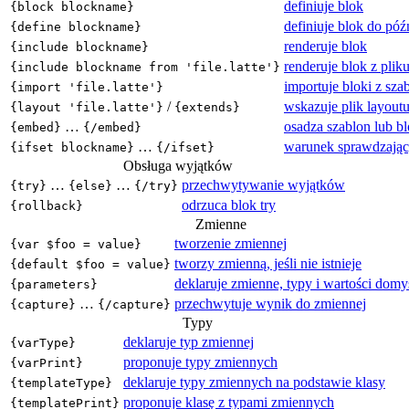
definiuje blok
{block blockname}
definiuje blok do póź
{define blockname}
renderuje blok
{include blockname}
renderuje blok z plik
{include blockname from 'file.latte'}
importuje bloki z sza
{import 'file.latte'}
/
wskazuje plik layout
{layout 'file.latte'}
{extends}
…
osadza szablon lub b
{embed}
{/embed}
…
warunek sprawdzający
{ifset blockname}
{/ifset}
Obsługa wyjątków
…
…
przechwytywanie wyjątków
{try}
{else}
{/try}
odrzuca blok try
{rollback}
Zmienne
tworzenie zmiennej
{var $foo = value}
tworzy zmienną, jeśli nie istnieje
{default $foo = value}
deklaruje zmienne, typy i wartości domy
{parameters}
…
przechwytuje wynik do zmiennej
{capture}
{/capture}
Typy
deklaruje typ zmiennej
{varType}
proponuje typy zmiennych
{varPrint}
deklaruje typy zmiennych na podstawie klasy
{templateType}
proponuje klasę z typami zmiennych
{templatePrint}