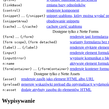
zmiana bazy odnośników
{linkBase}
renderuje komponent
{control}
…
snippet szablonu, który można wysłać 
{snippet}
{/snippet}
obudowanie snippetu
{snippetArea}
…
cachuje część szablonu
{cache}
{/cache}
Dostępne tylko z Nette Forms
…
renderuje tagi formularza
{form}
{/form}
,
warianty formularza bez 
{form scope}
{form detached}
…
renderuje etykietę eleme
{label}
{/label}
renderuje element formul
{input}
wypisuje komunikat o błę
{inputError}
aktywuje element formul
n:name
…
renderuje kontener formu
{formContainer}
{/formContainer}
Dostępne tylko z Nette Assets
renderuje zasób jako element HTML albo URL
{asset}
generuje wskazówki preload dla optymalizacji wydajnoś
{preload}
dodaje atrybuty zasobu do elementów HTML
n:asset
Wypisywanie