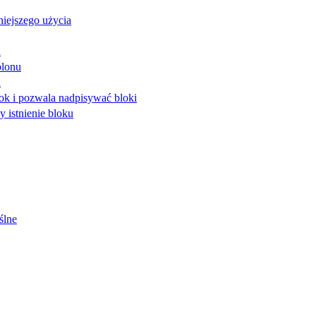
niejszego użycia
u
blonu
u
lok i pozwala nadpisywać bloki
 istnienie bloku
ślne