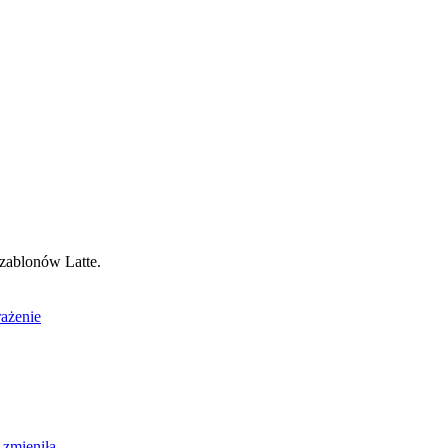
szablonów Latte.
ażenie
 zmieniła