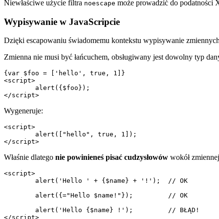
Niewłaściwe użycie filtra
może prowadzić do podatności X
noescape
Wypisywanie w JavaScripcie
Dzięki escapowaniu świadomemu kontekstu wypisywanie zmiennych w
Zmienna nie musi być łańcuchem, obsługiwany jest dowolny typ dan
{var $foo = ['hello', true, 1]}

<script>

	alert({$foo});

Wygeneruje:
<script>

	alert(["hello", true, 1]);

Właśnie dlatego
nie powinieneś pisać cudzysłowów
wokół zmiennej:
<script>

	alert('Hello ' + {$name} + '!');  // OK

	alert({="Hello $name!"});         // OK

	alert('Hello {$name} !');         // BŁĄD!
