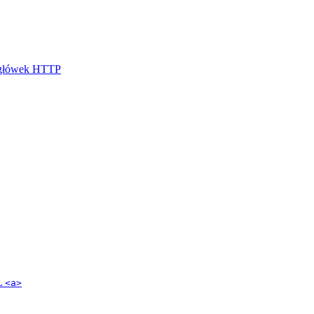
nagłówek HTTP
L
<a>