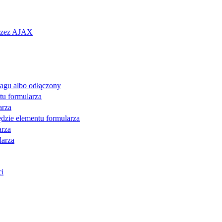
przez AJAX
tagu albo odłączony
ntu formularza
arza
dzie elementu formularza
arza
larza
ci