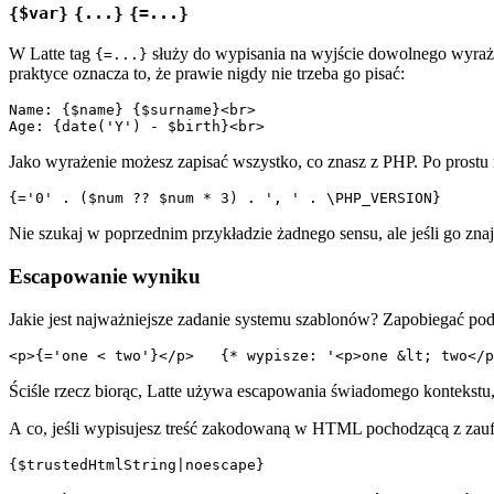
{$var}
{...}
{=...}
W Latte tag
służy do wypisania na wyjście dowolnego wyrażen
{=...}
praktyce oznacza to, że prawie nigdy nie trzeba go pisać:
Name: {$name} {$surname}<br>

Jako wyrażenie możesz zapisać wszystko, co znasz z PHP. Po prostu 
Nie szukaj w poprzednim przykładzie żadnego sensu, ale jeśli go znaj
Escapowanie wyniku
Jakie jest najważniejsze zadanie systemu szablonów? Zapobiegać pod
Ściśle rzecz biorąc, Latte używa escapowania świadomego kontekstu, k
A co, jeśli wypisujesz treść zakodowaną w HTML pochodzącą z zau