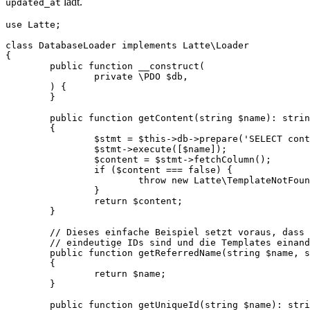
lädt.
updated_at
use Latte;

class DatabaseLoader implements Latte\Loader

{

	public function __construct(

		private \PDO $db,

	) {

	}

	public function getContent(string $name): string

	{

		$stmt = $this->db->prepare('SELECT content FROM templates WHERE name = ?');

		$stmt->execute([$name]);

		$content = $stmt->fetchColumn();

		if ($content === false) {

			throw new Latte\TemplateNotFoundException("Template '$name' not found in database.");

		}

		return $content;

	}

	// Dieses einfache Beispiel setzt voraus, dass die Namen der Templates ('homepage', 'article' usw.)

	// eindeutige IDs sind und die Templates einander nicht relativ referenzieren.

	public function getReferredName(string $name, string $referringName): string

	{

		return $name;

	}

	public function getUniqueId(string $name): string
