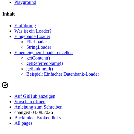
Playground
Inhalt
Haben Sie ein Problem auf dieser Seite gefunden?
Einführung
Was ist ein Loader?
Auf GitHub anzeigen
(drücken Sie dann E zum Bearbeiten)
Eingebaute Loader
Vorschau öffnen
FileLoader
Ein Problem mit dieser Seite auf GitHub melden
StringLoader
Einen eigenen Loader erstellen
getContent()
getReferredName()
getUniqueId()
Beispiel: Einfacher Datenbank-Loader
Auf GitHub anzeigen
Vorschau öffnen
Anleitung zum Schreiben
changed 03.08.2026
Backlinks
|
Broken links
All pages