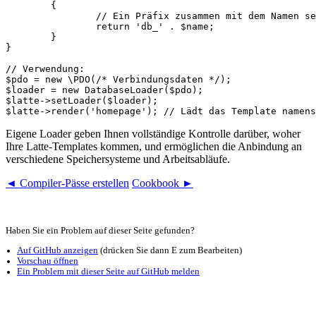
	{

		// Ein Präfix zusammen mit dem Namen selbst ist hier eindeutig und ausreichend

		return 'db_' . $name;

	}

}

// Verwendung:

$pdo = new \PDO(/* Verbindungsdaten */);

$loader = new DatabaseLoader($pdo);

$latte->setLoader($loader);

Eigene Loader geben Ihnen vollständige Kontrolle darüber, woher
Ihre Latte-Templates kommen, und ermöglichen die Anbindung an
verschiedene Speichersysteme und Arbeitsabläufe.
◄ Compiler-Pässe erstellen
Cookbook ►