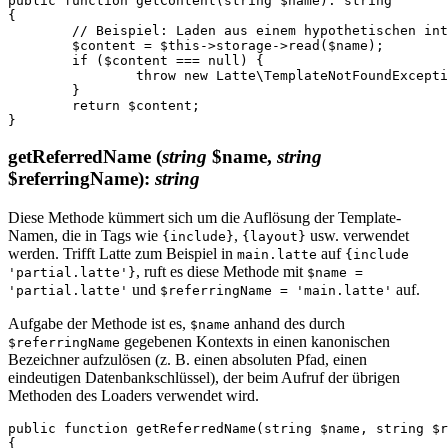
public function getContent(string $name): string

{

	// Beispiel: Laden aus einem hypothetischen internen Speicher

	$content = $this->storage->read($name);

	if ($content === null) {

		throw new Latte\TemplateNotFoundException("Template '$name' cannot be loaded.");

	}

	return $content;

getReferredName
(
string
$name,
string
$referringName)
:
string
Diese Methode kümmert sich um die Auflösung der Template-
Namen, die in Tags wie
,
usw. verwendet
{include}
{layout}
werden. Trifft Latte zum Beispiel in
auf
main.latte
{include
, ruft es diese Methode mit
'partial.latte'}
$name =
und
auf.
'partial.latte'
$referringName = 'main.latte'
Aufgabe der Methode ist es,
anhand des durch
$name
gegebenen Kontexts in einen kanonischen
$referringName
Bezeichner aufzulösen (z. B. einen absoluten Pfad, einen
eindeutigen Datenbankschlüssel), der beim Aufruf der übrigen
Methoden des Loaders verwendet wird.
public function getReferredName(string $name, string $r
{
