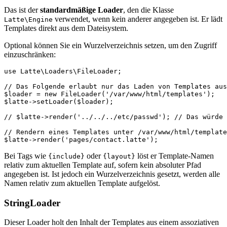
Das ist der
standardmäßige Loader
, den die Klasse
verwendet, wenn kein anderer angegeben ist. Er lädt
Latte\Engine
Templates direkt aus dem Dateisystem.
Optional können Sie ein Wurzelverzeichnis setzen, um den Zugriff
einzuschränken:
use Latte\Loaders\FileLoader;

// Das Folgende erlaubt nur das Laden von Templates aus
$loader = new FileLoader('/var/www/html/templates');

$latte->setLoader($loader);

// $latte->render('../../../etc/passwd'); // Das würde 
// Rendern eines Templates unter /var/www/html/template
Bei Tags wie
oder
löst er Template-Namen
{include}
{layout}
relativ zum aktuellen Template auf, sofern kein absoluter Pfad
angegeben ist. Ist jedoch ein Wurzelverzeichnis gesetzt, werden alle
Namen relativ zum aktuellen Template aufgelöst.
StringLoader
Dieser Loader holt den Inhalt der Templates aus einem assoziativen