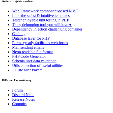
Andere Projekte ansehen
Web Framework
component-based MVC
Latte
the safest & intuitive templates
Tester
enjoyable unit testing in PHP
Tracy
debugging tool you will love ♥
Dependency Injection
challenging container
Caching
Database
layer for PHP
Forms
greatly facilitates web forms
Mail
sending emails
Neon
readable file format
PHP Code Generator
Schema
user data validation
Utils
collection of useful utilities
...Liste aller Pakete
Hilfe und Unterstützung
Forum
Discord Nette
Release Notes
Commits