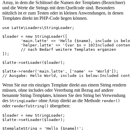
Array, in dem die Schlüssel die Namen der Templates (Bezeichner)
und die Werte die Strings mit dem Quellcode sind. Besonders
nützlich ist er zum Testen oder in kleinen Anwendungen, in denen
Templates direkt im PHP-Code liegen können.
use Latte\Loaders\StringLoader;

$loader = new StringLoader([

	'main.latte' => 'Hello {$name}, include is below:{include helper.latte}',

	'helper.latte' => '{var $x = 10}Included content: {$x}',

	// nach Bedarf weitere Templates ergänzen

]);

$latte->setLoader($loader);

$latte->render('main.latte', ['name' => 'World']);

Wenn Sie nur ein einziges Template direkt aus einem String rendern
müssen, ohne includes oder Vererbung mit Bezug auf andere
benannte String-Templates, können Sie den String bei Verwendung
des
ohne Array direkt an die Methode
StringLoader
render()
oder
übergeben:
renderToString()
$loader = new StringLoader;

$latte->setLoader($loader);

$templateString = 'Hello {$name}!';
