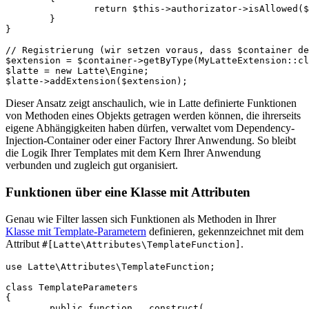
		return $this->authorizator->isAllowed($resource, $action);

	}

}

// Registrierung (wir setzen voraus, dass $container de
$extension = $container->getByType(MyLatteExtension::cl
$latte = new Latte\Engine;

Dieser Ansatz zeigt anschaulich, wie in Latte definierte Funktionen
von Methoden eines Objekts getragen werden können, die ihrerseits
eigene Abhängigkeiten haben dürfen, verwaltet vom Dependency-
Injection-Container oder einer Factory Ihrer Anwendung. So bleibt
die Logik Ihrer Templates mit dem Kern Ihrer Anwendung
verbunden und zugleich gut organisiert.
Funktionen über eine Klasse mit Attributen
Genau wie Filter lassen sich Funktionen als Methoden in Ihrer
Klasse mit Template-Parametern
definieren, gekennzeichnet mit dem
Attribut
.
#[Latte\Attributes\TemplateFunction]
use Latte\Attributes\TemplateFunction;

class TemplateParameters

{

	public function __construct(
