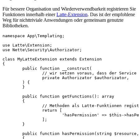
Für bessere Organisation und Wiederverwendbarkeit registrieren Sie
Funktionen innerhalb einer
Latte-Extension
. Das ist der empfohlene
Weg für nichttriviale Anwendungen oder gemeinsam genutzte
Bibliotheken.
namespace App\Templating;

use Latte\Extension;

use Nette\Security\Authorizator;

class MyLatteExtension extends Extension

{

	public function __construct(

		// wir setzen voraus, dass der Service Authorizator existiert

		private Authorizator $authorizator,

	) {

	}

	public function getFunctions(): array

	{

		// Methoden als Latte-Funktionen registrieren

		return [

			'hasPermission' => $this->hasPermission(...),

		];

	}

	public function hasPermission(string $resource, string $action): bool

	{
