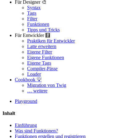
Für Designer 🎨
Syntax
Tags
Filter
Funktionen
Tipps und Tricks
Für Entwickler 🧮
Praktiken für Entwickler
Haben Sie ein Problem auf dieser Seite gefunden?
Latte erweitern
Eigene Filter
Auf GitHub anzeigen
(drücken Sie dann E zum Bearbeiten)
Eigene Funktionen
Vorschau öffnen
Eigene Tags
Ein Problem mit dieser Seite auf GitHub melden
Compiler-Pässe
Loader
Cookbook 💡
Migration von Twig
… weitere
Playground
Inhalt
Einführung
Was sind Funktionen?
Funktionen erstellen und registrieren