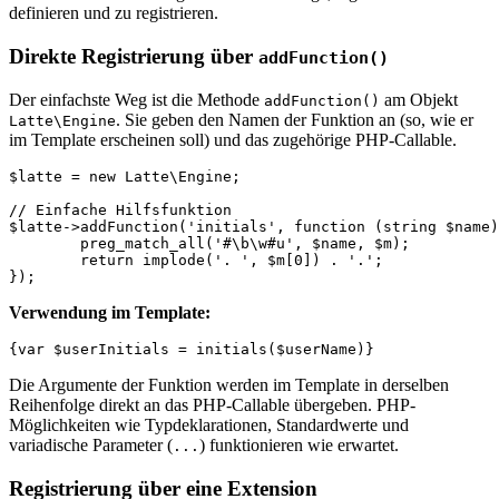
definieren und zu registrieren.
Direkte Registrierung über
addFunction()
Der einfachste Weg ist die Methode
am Objekt
addFunction()
. Sie geben den Namen der Funktion an (so, wie er
Latte\Engine
im Template erscheinen soll) und das zugehörige PHP-Callable.
$latte = new Latte\Engine;

// Einfache Hilfsfunktion

$latte->addFunction('initials', function (string $name)
	preg_match_all('#\b\w#u', $name, $m);

	return implode('. ', $m[0]) . '.';

Verwendung im Template:
Die Argumente der Funktion werden im Template in derselben
Reihenfolge direkt an das PHP-Callable übergeben. PHP-
Möglichkeiten wie Typdeklarationen, Standardwerte und
variadische Parameter (
) funktionieren wie erwartet.
...
Registrierung über eine Extension