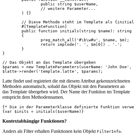
		public string $userName,

		// weitere Parameter...

	) {}

	// Diese Methode steht im Template als {initials(...)} zur Verfügung

	#[TemplateFunction]

	public function initials(string $name): string

	{

		preg_match_all('#\b\w#u', $name, $m);

		return implode('. ', $m[0]) . '.';

	}

}

// Das Objekt an das Template übergeben

$params = new TemplateParameters(userName: 'John Doe', 
Latte findet und registriert die mit diesem Attribut gekennzeichneten
Methoden automatisch, sobald das Objekt mit den Parametern an
das Template übergeben wird. Der Name der Funktion im Template
entspricht dem Methodennamen.
{* Die in der Parameterklasse definierte Funktion verwe
Kontextabhängige Funktionen?
Anders als Filter erhalten Funktionen kein Objekt
.
FilterInfo