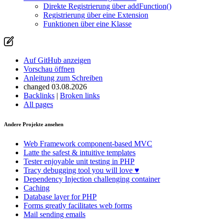
Direkte Registrierung über addFunction()
Registrierung über eine Extension
Funktionen über eine Klasse
Auf GitHub anzeigen
Vorschau öffnen
Anleitung zum Schreiben
changed 03.08.2026
Backlinks
|
Broken links
All pages
Andere Projekte ansehen
Web Framework
component-based MVC
Latte
the safest & intuitive templates
Tester
enjoyable unit testing in PHP
Tracy
debugging tool you will love ♥
Dependency Injection
challenging container
Caching
Database
layer for PHP
Forms
greatly facilitates web forms
Mail
sending emails