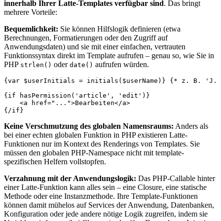
innerhalb Ihrer Latte-Templates verfügbar sind
. Das bringt
mehrere Vorteile:
Bequemlichkeit:
Sie können Hilfslogik definieren (etwa
Berechnungen, Formatierungen oder den Zugriff auf
Anwendungsdaten) und sie mit einer einfachen, vertrauten
Funktionssyntax direkt im Template aufrufen – genau so, wie Sie in
PHP
oder
aufrufen würden.
strlen()
date()
{var $userInitials = initials($userName)} {* z. B. 'J. 
{if hasPermission('article', 'edit')}

    <a href="...">Bearbeiten</a>

Keine Verschmutzung des globalen Namensraums:
Anders als
bei einer echten globalen Funktion in PHP existieren Latte-
Funktionen nur im Kontext des Renderings von Templates. Sie
müssen den globalen PHP-Namespace nicht mit template-
spezifischen Helfern vollstopfen.
Verzahnung mit der Anwendungslogik:
Das PHP-Callable hinter
einer Latte-Funktion kann alles sein – eine Closure, eine statische
Methode oder eine Instanzmethode. Ihre Template-Funktionen
können damit mühelos auf Services der Anwendung, Datenbanken,
Konfiguration oder jede andere nötige Logik zugreifen, indem sie