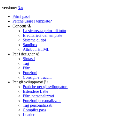
versione:
3.x
Primi passi
Perché usare i template?
Concetti ⚗️
La sicurezza prima di tutto
Ereditarietà dei template
Sistema di tipi
Sandbox
Attributi HTML
Per i designer 🎨
Sintassi
Tag
Filtri
Avete riscontrato un problema in questa pagina?
Funzioni
Consigli e trucchi
Mostra su GitHub
(quindi premere E per modificare)
Per gli sviluppatori 🧮
Apri anteprima
Pratiche per gli sviluppatori
Segnala un problema con questa pagina su GitHub
Estendere Latte
Filtri personalizzati
Funzioni personalizzate
Tag personalizzati
Compiler pass
Loader