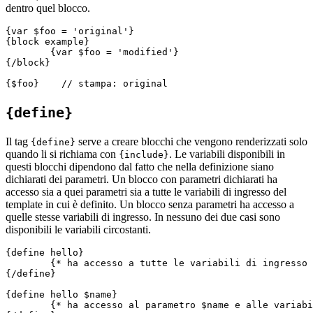
dentro quel blocco.
{var $foo = 'original'}

{block example}

	{var $foo = 'modified'}

{/block}

{define}
Il tag
serve a creare blocchi che vengono renderizzati solo
{define}
quando li si richiama con
. Le variabili disponibili in
{include}
questi blocchi dipendono dal fatto che nella definizione siano
dichiarati dei parametri. Un blocco con parametri dichiarati ha
accesso sia a quei parametri sia a tutte le variabili di ingresso del
template in cui è definito. Un blocco senza parametri ha accesso a
quelle stesse variabili di ingresso. In nessuno dei due casi sono
disponibili le variabili circostanti.
{define hello}

	{* ha accesso a tutte le variabili di ingresso del template *}

{/define}

{define hello $name}

	{* ha accesso al parametro $name e alle variabili di ingresso *}
