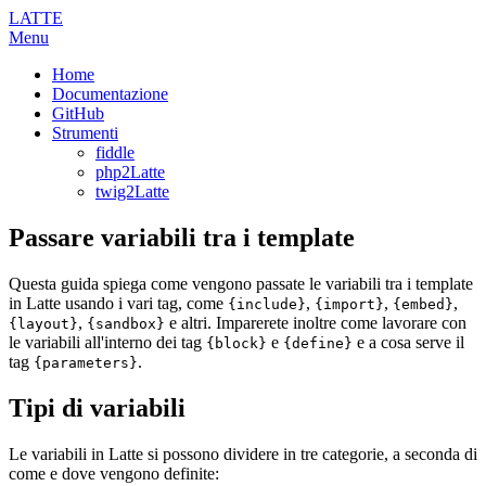
LATTE
Menu
Home
Documentazione
GitHub
Strumenti
fiddle
php2Latte
twig2Latte
Passare variabili tra i template
Questa guida spiega come vengono passate le variabili tra i template
in Latte usando i vari tag, come
,
,
,
{include}
{import}
{embed}
,
e altri. Imparerete inoltre come lavorare con
{layout}
{sandbox}
le variabili all'interno dei tag
e
e a cosa serve il
{block}
{define}
tag
.
{parameters}
Tipi di variabili
Le variabili in Latte si possono dividere in tre categorie, a seconda di
come e dove vengono definite: