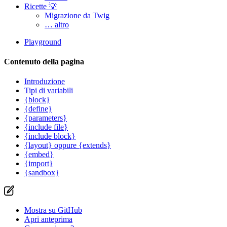
Ricette 💡
Migrazione da Twig
… altro
Playground
Contenuto della pagina
Introduzione
Tipi di variabili
{block}
{define}
{parameters}
{include file}
{include block}
{layout} oppure {extends}
{embed}
{import}
{sandbox}
Mostra su GitHub
Apri anteprima