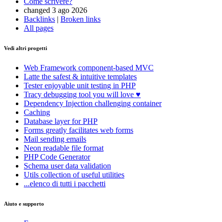
Come scrivere?
changed 3 ago 2026
Backlinks
|
Broken links
All pages
Vedi altri progetti
Web Framework
component-based MVC
Latte
the safest & intuitive templates
Tester
enjoyable unit testing in PHP
Tracy
debugging tool you will love ♥
Dependency Injection
challenging container
Caching
Database
layer for PHP
Forms
greatly facilitates web forms
Mail
sending emails
Neon
readable file format
PHP Code Generator
Schema
user data validation
Utils
collection of useful utilities
...elenco di tutti i pacchetti
Aiuto e supporto