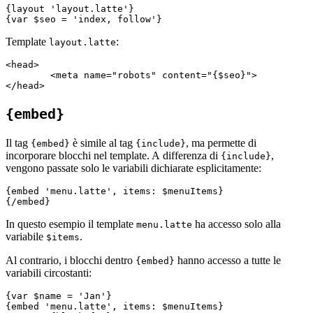
{layout 'layout.latte'}

Template
:
layout.latte
<head>

	<meta name="robots" content="{$seo}">

{embed}
Il tag
è simile al tag
, ma permette di
{embed}
{include}
incorporare blocchi nel template. A differenza di
,
{include}
vengono passate solo le variabili dichiarate esplicitamente:
{embed 'menu.latte', items: $menuItems}

In questo esempio il template
ha accesso solo alla
menu.latte
variabile
.
$items
Al contrario, i blocchi dentro
hanno accesso a tutte le
{embed}
variabili circostanti:
{var $name = 'Jan'}

{embed 'menu.latte', items: $menuItems}
