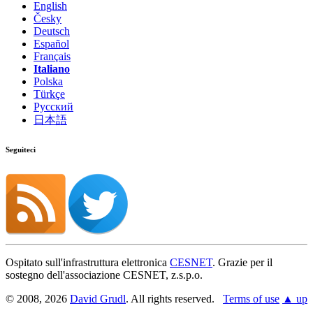
English
Česky
Deutsch
Español
Français
Italiano
Polska
Türkçe
Русский
日本語
Seguiteci
Ospitato sull'infrastruttura elettronica
CESNET
. Grazie per il
sostegno dell'associazione CESNET, z.s.p.o.
© 2008, 2026
David Grudl
. All rights reserved.
Terms of use
▲ up