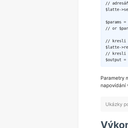
// adresá
$latte
->
s
$params
=
// or $pa
// kresli
$latte
->
r
// kresli
$output
=
Parametry m
napovídání 
Ukázky po
Výkon