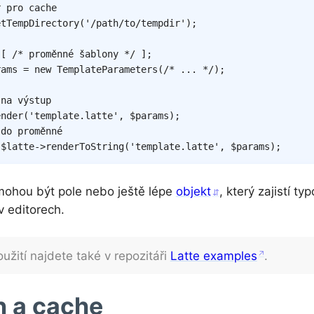
ř pro cache
etTempDirectory
(
'/path/to/tempdir'
)
;
[
/* proměnné šablony */
]
;
rams = new TemplateParameters(/* ... */);
 na výstup
ender
(
'template.latte'
,
$params
)
;
 do proměnné
$latte
->
renderToString
(
'template.latte'
,
$params
)
;
ohou být pole nebo ještě lépe
objekt
, který zajistí ty
v editorech.
užití najdete také v repozitáři
Latte examples
.
 a cache