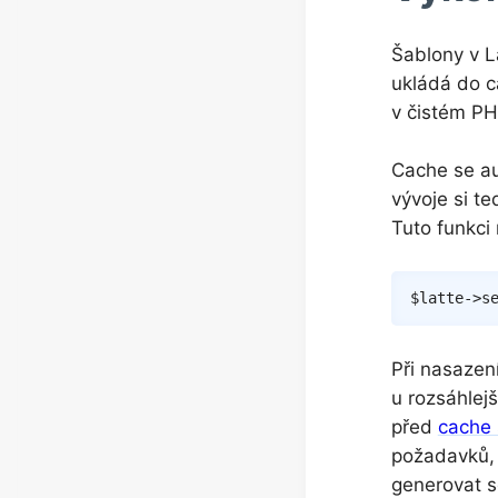
Šablony v L
ukládá do c
v čistém PH
Cache se au
vývoje si te
Tuto funkci
$latte
->
s
Při nasazen
u rozsáhlejš
před
cache
požadavků, k
generovat so