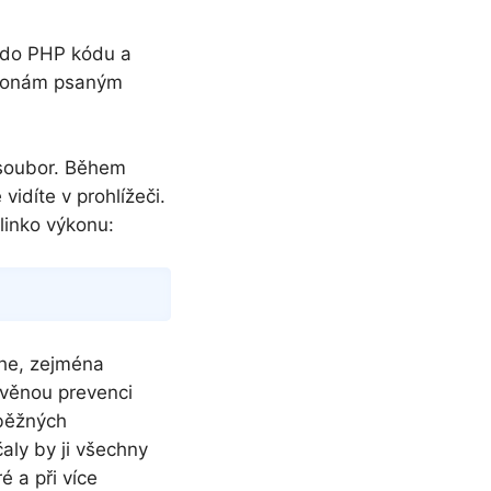
o do PHP kódu a
ablonám psaným
 soubor. Během
idíte v prohlížeči.
linko výkonu:
Copy
che, zejména
tavěnou prevenci
uběžných
aly by ji všechny
é a při více