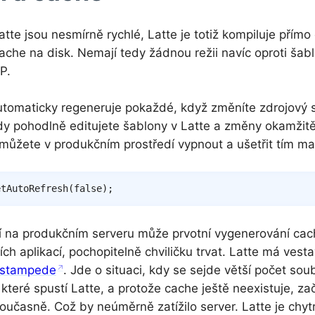
atte jsou nesmírně rychlé, Latte je totiž kompiluje přím
ache na disk. Nemají tedy žádnou režii navíc oproti š
P.
tomaticky regeneruje pokaždé, když změníte zdrojový
dy pohodlně editujete šablony v Latte a změny okamžitě v
 můžete v produkčním prostředí vypnout a ušetřit tím ma
etAutoRefresh
(
false
)
;
í na produkčním serveru může prvotní vygenerování ca
ích aplikací, pochopitelně chviličku trvat. Latte má ves
 stampede
. Jde o situaci, kdy se sejde větší počet so
teré spustí Latte, a protože cache ještě neexistuje, zač
učasně. Což by neúměrně zatížilo server. Latte je chytr