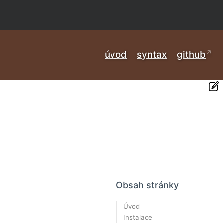
úvod
syntax
github
Obsah stránky
Úvod
Instalace