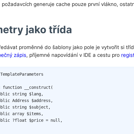
požadavcích generuje cache pouze první vlákno, ostatn
etry jako třída
edávat proměnné do šablony jako pole je vytvořit si tříd
pečný zápis
, příjemné napovídání v IDE a cestu pro
regist
lTemplateParameters
c
function
__construct
(
ublic
string
$lang
,
ublic
Address
$address
,
ublic
string
$subject
,
ublic
array
$items
,
ublic
?
float
$price
=
null
,