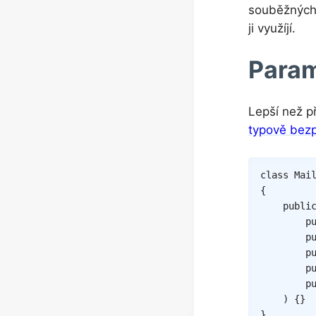
souběžných 
ji využíjí.
Param
Lepší než př
typově bez
class
Mai
{
publi
p
p
p
p
p
)
{
}
}