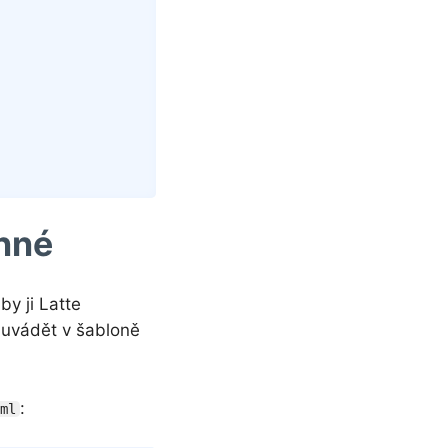
nné
y ji Latte
 uvádět v šabloně
:
tml