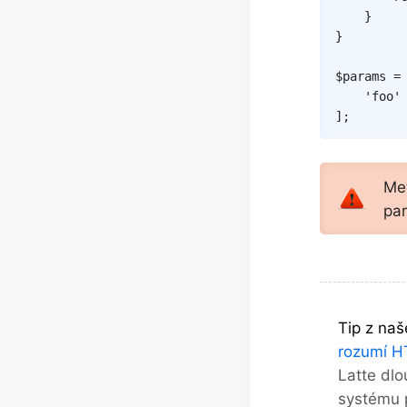
}
}
$params
=
'foo'
]
;
Me
par
Tip z naš
rozumí 
Latte dlo
systému p