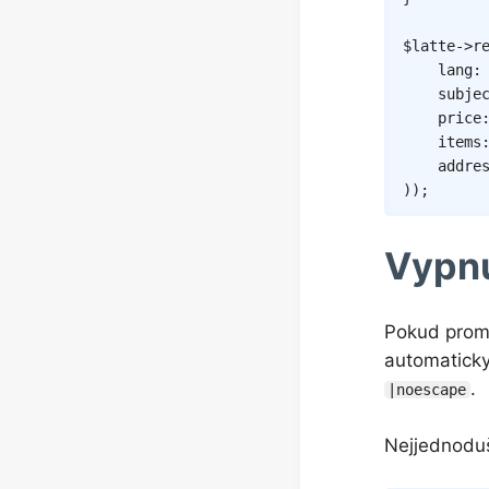
$latte
->
r
lang
:
subje
price
items
addre
)
)
;
Vypnu
Pokud promě
automaticky
.
|noescape
Nejjednoduš