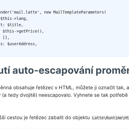
ender
(
'mail.latte'
,
new
MailTemplateParameters
(
$this
->
lang
,
ct
:
$title
,
:
$this
->
getPrice
(
)
,
:
[
]
,
ss
:
$userAddress
,
tí auto-escapování promě
nná obsahuje řetězec v HTML, můžete ji označit tak, ab
 (a tedy dvojitě) neescapovalo. Vyhnete se tak potřebě
ší cestou je řetězec zabalit do objektu
Latte\Runtime\H