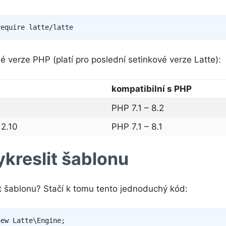
 verze PHP (platí pro poslední setinkové verze Latte):
kompatibilní s PHP
PHP 7.1 – 8.2
 2.10
PHP 7.1 – 8.1
ykreslit šablonu
it šablonu? Stačí k tomu tento jednoduchý kód:
new
Latte
\
Engine
;