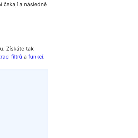
í čekají a následně
u. Získáte tak
raci filtrů
a
funkcí
.
Copy