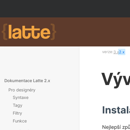
verze:
3.x
2.x
Výv
Dokumentace Latte 2.x
Pro designéry
Syntaxe
Tagy
Insta
Filtry
Funkce
Nejlepší zp