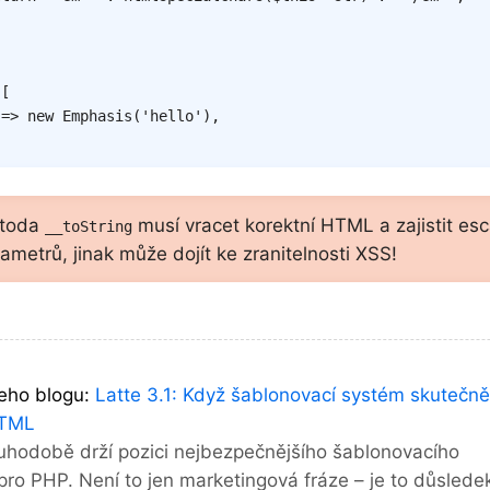
[
=>
new
Emphasis
(
'hello'
)
,
toda
musí vracet korektní HTML a zajistit es
__toString
ametrů, jinak může dojít ke zranitelnosti XSS!
eho blogu:
Latte 3.1: Když šablonovací systém skutečn
HTML
uhodobě drží pozici nejbezpečnějšího šablonovacího
ro PHP. Není to jen marketingová fráze – je to důsledek