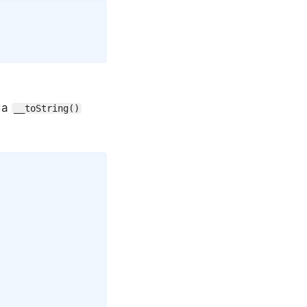
Copy
oda
__toString()
Copy