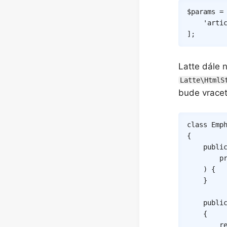
$params
=
'arti
]
;
Latte dále 
Latte\HtmlS
bude vracet
class
Emp
{
publi
p
)
{
}
publi
{
r