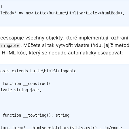
[
cleBody'
=>
new
Latte
\
Runtime
\
Html
(
$article
->
htmlBody
)
,
neescapuje všechny objekty, které implementují rozhraní
. Můžete si tak vytvořit vlastní třídu, jejíž met
tringable
 HTML kód, který se nebude automaticky escapovat:
hasis
extends
Latte
\
HtmlStringable
c
function
__construct
(
rivate
string
$str
,
c
function
__toString
(
)
:
string
eturn
'<em>'
.
htmlspecialchars
(
$this
->
str
)
.
'</em>'
;