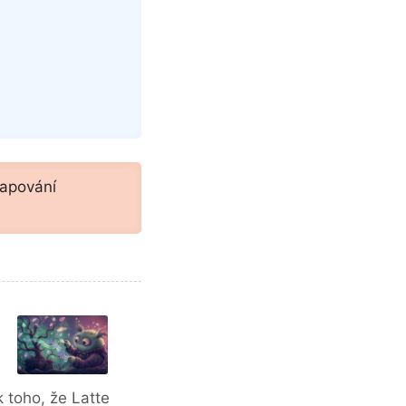
capování
ě
 toho, že Latte